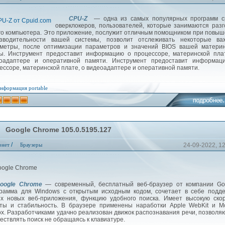
CPU-Z
— одна из самых популярных программ с
оверклокеров, пользователей, которые занимаются раз
го компьютера. Это приложение, послужит отличным помощником при повы
зводительности вашей системы, позволит отслеживать некоторые ва
метры, после оптимизации параметров и значений BIOS вашей материн
ы. Инструмент предоставит информацию о процессоре, материнской пла
оадаптере и оперативной памяти. Инструмент предоставит информац
ессоре, материнской плате, о видеоадаптере и оперативной памяти.
нформация
portable
Google Chrome 105.0.5195.127
/
рнет
Браузеры
24-09-2022, 1
oogle Chrome
— современный, бесплатный веб-браузер от компании Goo
рамма для Windows с открытым исходным кодом, сочетает в себе подде
х новых веб-приложения, функцию удобного поиска. Имеет высокую ско
ты и стабильность. В браузере применены наработки Apple WebKit и Mo
fox. Разработчиками удачно реализован движок распознавания речи, позвол
ествлять поиск не обращаясь к клавиатуре.