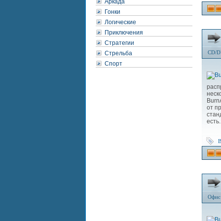
Аркада
Гонки
Логические
Приключения
Стратегии
CD/D
Стрельба
Спорт
расп
неск
Burn
от п
стан
есть.
B
Офис