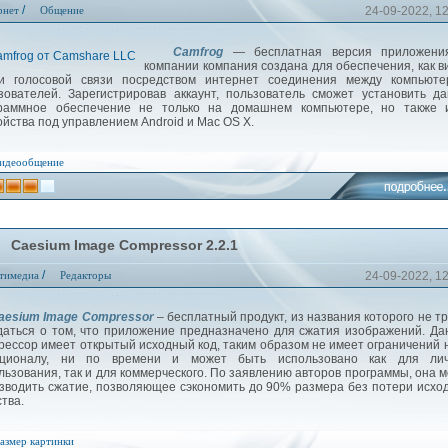
/
рнет
Общение
24-09-2022, 1
Camfrog
— бесплатная версия приложени
компании компания создана для обеспечения, как в
и голосовой связи посредством интернет соединения между компьюте
зователей. Зарегистрировав аккаунт, пользователь сможет установить д
раммное обеспечение не только на домашнем компьютере, но также 
ойства под управлением Android и Mac OS X.
идеообщение
Caesium Image Compressor 2.2.1
/
тимедиа
Редакторы
24-09-2022, 1
aesium Image Compressor
– бесплатный продукт, из названия которого не т
даться о том, что приложение предназначено для сжатия изображений. Д
рессор имеет открытый исходный код, таким образом не имеет ограничений 
кционалу, ни по времени и может быть использовано как для лич
льзования, так и для коммерческого. По заявлению авторов программы, она 
зводить сжатие, позволяющее сэкономить до 90% размера без потери исхо
ства.
азмер картинки