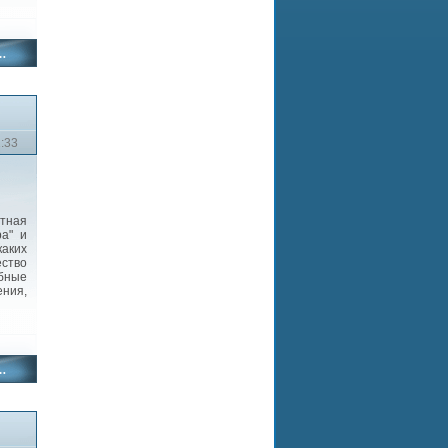
2:33
атная
ра" и
каких
ество
бные
ения,