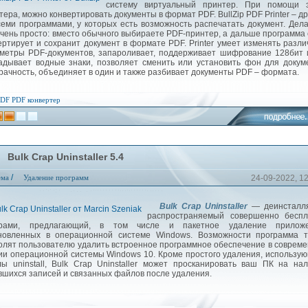
систему виртуальный принтер. При помощи э
тера, можно конвертировать документы в формат PDF. BullZip PDF Printer – д
семи программами, у которых есть возможность распечатать документ. Дел
очень просто: вместо обычного выбираете PDF-принтер, а дальше программа
ертирует и сохранит документ в формате PDF. Printer умеет изменять разл
метры PDF-документов, запароливает, поддерживает шифрование 128бит 
адывает водные знаки, позволяет сменить или установить фон для докум
рачность, объединяет в один и также разбивает документы PDF – формата.
PDF
PDF конвертер
Bulk Crap Uninstaller 5.4
/
ема
Удаление программ
24-09-2022, 1
Bulk Crap Uninstaller
— деинсталля
распространяемый совершенно беспл
орами, предлагающий, в том числе и пакетное удаление приложе
новленных в операционной системе Windows. Возможности программа т
олят пользователю удалить встроенное программное обеспечение в соврем
ии операционной системы Windows 10. Кроме простого удаления, использу
ы uninstall, Bulk Crap Uninstaller может просканировать ваш ПК на на
вшихся записей и связанных файлов после удаления.