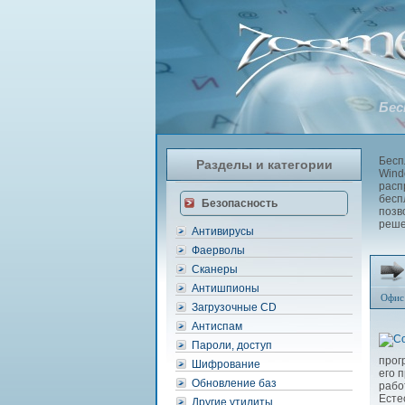
Бес
Бесп
Разделы и категории
Wind
расп
бесп
Безопасность
позв
реше
Антивирусы
Фаерволы
Сканеры
Антишпионы
Офис
Загрузочные CD
Антиспам
Пароли, доступ
прог
Шифрование
его 
Обновление баз
раб
Есте
Другие утилиты