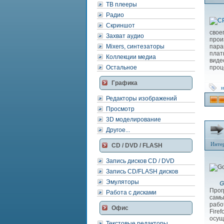
ТВ плееры
Радио
Скриншот
свое
Захват аудио
прои
Mixers, синтезаторы
пара
плат
Коллекции медиа
виде
Остальное
проц
Графика
и
Редакторы изображений
Просмотр
3D моделирование
Другое...
Инте
CD / DVD / FLASH
Запись дисков CD / DVD
Запись CD/FLASH дисков
Эмуляторы
G
Прог
Работа с дисками
самы
рабо
Офис
Fire
осущ
Текстовые редакторы