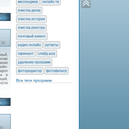
мессенджер
онлайн тв
очистка диска
очистка истории
очистка реестра
почтовый клиент
2:36
радио онлайн
руткиты
скриншот
слайд шоу
ный,
нове
удаление программ
пания
айн-
agon
фоторедактор
фотофильтр
ти и
ций,
Все теги программ
ости
35