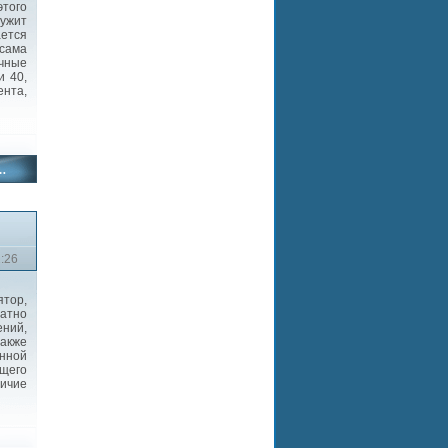
того
ружит
ается
 сама
ичные
и 40,
ента,
2:26
тор,
атно
ний,
акже
енной
ющего
личие