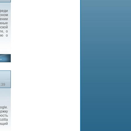
реди
гоном
шении
жные
ской
те, о
ию о
2:39
gle.
ржку
рость
zilla
яющий