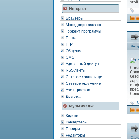
этой
Интернет
Браузеры
Менеджеры закачек
Торрент программы
Почта
FTP
Инте
Общение
CMS
Удалённый доступ
Chro
RSS ленты
Como
без
Сетевое хранилище
дор
Сетевое окружение
конф
пред
Учет трафика
Como
Другое...
Мультимедиа
Кодеки
Конвертеры
Плееры
Редакторы
Сист