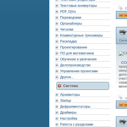
Текстовые конвертеры
G
PDF, DjVu
Переводчики
Органайзеры
Читалки
Клавиатурные тренажеры
Сист
Раскладка
Проектирование
ПО для математиков
Обучение и увлечения
CCl
Делопроизводство
прог
нену
Управление проектами
допо
Другое...
очис
серв
Система
мене
Архиваторы
о
Startup
Дефрагментаторы
Драйверы
Настройка
Работа с разделами