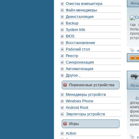
Инте
Очистка компьютера
Файл-менеджеры
Деинсталляция
Backup
так 
поль
System Info
прог
BIOS
устр
Восстановление
Рабочий стол
в
Реестр
Синхронизация
Автоматизация
Другое...
Переносные устройства
Муль
Менеджеры устройств
C
Windows Phone
дога
комп
Android Root
фун
Эмуляторы устройств
испо
прои
Игры
каче
Action
р