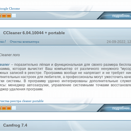
oogle
Chrome
CCleaner 6.04.10044 + portable
/
ема
Очистка компьютера
24-09-2022, 1
eaner
– поразительно лёгкая и функциональная для своего размера беспл
рамма, которая вычистит Ваш компьютер от различного ненужного "мусо
жных записей в реестре. Программа вообще не напрягает и не требует ни
лнительных настроек для любителя, а профессионалы могут ужесточить кач
тки системы. В программу удачно интегрированы дополнительные служе
исы: менеджер автозагрузки, управление системными точками восстановл
джер удаления программ.
чистка реестра
cleaner
portable
Camfrog 7.4