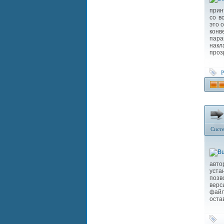
прин
со в
это 
конв
пара
накл
проз
Сист
авт
уста
позв
верс
файл
оста