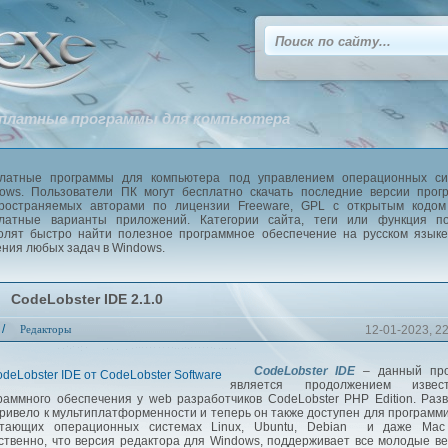
платные программы для компьютера
латные программы для компьютера под управлением операционных си
ows. Пользователи ПК могут бесплатно скачать последние версии прог
ространяемых авторами по лицензии Freeware, GPL с открытым кодом
латные варианты приложений. Категории сайта, теги или функция по
олят быстро найти полезное программное обеспечение на русском язык
ния любых задач в Windows.
CodeLobster IDE 2.1.0
/
Редакторы
12-01-2023, 2
CodeLobster IDE
– данный про
является продолжением извест
раммного обеспечения у web разработчиков CodeLobster PHP Edition. Раз
привело к мультиплатформенности и теперь он также доступен для программ
отающих операционных системах Linux, Ubuntu, Debian и даже Mac
ственно, что версия редактора для Windows, поддерживает все молодые в