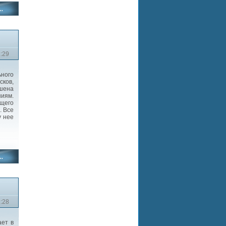
2:29
ного
ков,
ишена
иям.
ющего
. Все
у нее
2:28
ет в