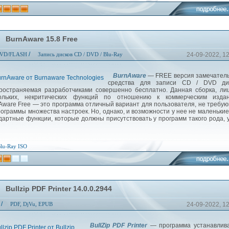
BurnAware 15.8 Free
/
VD/FLASH
Запись дисков CD / DVD / Blu-Ray
24-09-2022, 1
BurnAware
— FREE версия замечатель
средства для записи CD / DVD дис
ространяемая разработчиками совершенно бесплатно. Данная сборка, л
ольких, некритических функций по отношению к коммерческим издан
Aware Free — это программа отличный вариант для пользователя, не требу
рограммы множества настроек. Но, однако, и возможности у нее не маленькие
дартные функции, которые должны присутствовать у программ такого рода, 
lu-Ray
ISO
Bullzip PDF Printer 14.0.0.2944
/
PDF, DjVu, EPUB
24-09-2022, 1
BullZip PDF Printer
— программа устанавлива