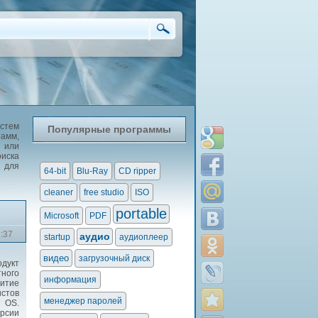
стем
Популярные программы
рамм,
 или
иска
е для
64-bit
Blu-Ray
CD ripper
cleaner
free studio
ISO
portable
Microsoft
PDF
2:37
аудио
startup
аудиоплеер
видео
загрузочный диск
дукт
ного
информация
витие
истов
менеджер паролей
 OS.
ерсии