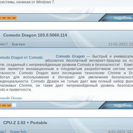
 системы, начиная от Windows 7.
Comodo Dragon 103.0.5060.114
/
рнет
Браузеры
12-01-2023, 2
Comodo Dragon
— быстрый и универсаль
абсолютно бесплатный интернет-браузер на ос
me, созданный с непревзойденным уровнем Comodo в безопасности! Ком
do является инновационным и плодовитым разработчиком систем онл
опасности. Comodo Dragon взял последнюю технологию Chrome и Dr
аботал для использования в Интернет для увеличения безопаснос
иденциальности. Comodo Дракон не только дает вам полный набор функ
лагаемых Chrome, он также дает непревзойденный уровень безопасн
do и приватности.
Comodo
Chrome
CPU-Z 2.02 + Portable
/
ема
System Info
8-01-2023, 18: