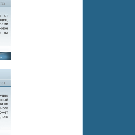
2:32
я от
идео,
рами
анное
и на
2:31
рудно
анный
ни по
ного
может
дного