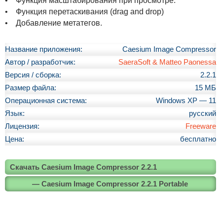
• Функция масштабирования при просмотре.
• Функция перетаскивания (drag and drop)
• Добавление метатегов.
<
!
Название приложения:
Caesium Image Compressor
-
Автор / разработчик:
SaeraSoft & Matteo Paonessa
-
Версия / сборка:
2.2.1
[
Размер файла:
15 МБ
i
Операционная система:
Windows XP — 11
f
Язык:
русский
g
Лицензия:
Freeware
t
e
Цена:
бесплатно
m
s
Скачать Caesium Image Compressor 2.2.1
o
— Caesium Image Compressor 2.2.1 Portable
9
]
>
C