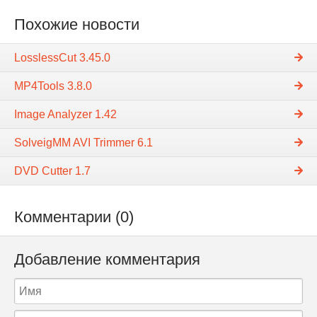
a
Похожие новости
e
s
LosslessCut 3.45.0
i
u
MP4Tools 3.8.0
m
I
Image Analyzer 1.42
m
a
SolveigMM AVI Trimmer 6.1
g
DVD Cutter 1.7
e
C
o
Комментарии (0)
m
p
r
Добавление комментария
e
s
s