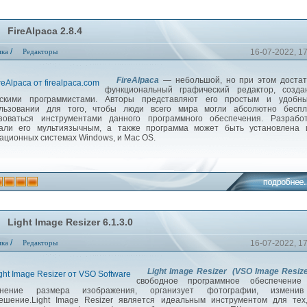
FireAlpaca 2.8.4
/
ика
Редакторы
16-07-2022, 1
FireAlpaca
— небольшой, но при этом достат
функциональный графический редактор, созда
нскими программистами. Авторы представляют его простым и удобн
льзовании для того, чтобы люди всего мира могли абсолютно беспл
зоваться инструментами данного программного обеспечения. Разработ
али его мультиязычным, а также программа может быть установлена 
ационных системах Windows, и Mac OS.
Light Image Resizer 6.1.3.0
/
ика
Редакторы
16-07-2022, 1
Light Image Resizer (VSO Image Resiz
свободное программное обеспечение
енение размера изображения, организует фотографии, измени
ешение.Light Image Resizer является идеальным инструментом для тех