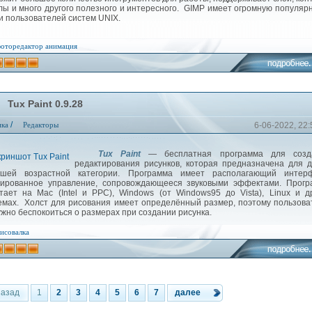
лы и много другого полезного и интересного. GIMP имеет огромную популяр
и пользователей систем UNIX.
оторедактор
анимация
Tux Paint 0.9.28
/
ика
Редакторы
6-06-2022, 22:
Tux Paint
— бесплатная программа для созд
редактирования рисунков, которая предназначена для 
шей возрастной категории. Программа имеет располагающий интерф
ированное управление, сопровождающееся звуковыми эффектами. Прогр
тает на Mac (Intel и PPC), Windows (от Windows95 до Vista), Linux и д
емах. Холст для рисования имеет определённый размер, поэтому пользов
ужно беспокоиться о размерах при создании рисунка.
исовалка
назад
1
2
3
4
5
6
7
далее