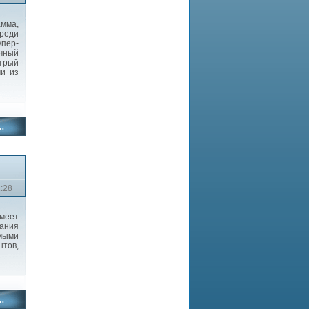
мма,
реди
упер-
очный
трый
и из
1:28
имеет
ания
мыми
тов,