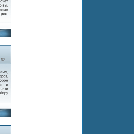
хочет
изы,
нные
трее.
:52
амм,
ров,
орое
ия и
чики
абору