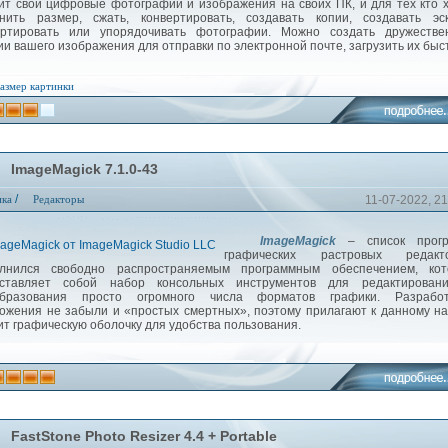
ит свои цифровые фотографии и изображения на своих ПК, и для тех кто 
нить размер, сжать, конвертировать, создавать копии, создавать эск
ртировать или упорядочивать фотографии. Можно создать дружестве
ии вашего изображения для отправки по электронной почте, загрузить их быс
азмер картинки
ImageMagick 7.1.0-43
/
ика
Редакторы
11-07-2022, 21
ImageMagick
– список прогр
графических растровых редакто
лнился свободно распространяемым программным обеспечением, кот
дставляет собой набор консольных инструментов для редактирован
образования просто огромного числа форматов графики. Разработ
ожения не забыли и «простых смертных», поэтому прилагают к данному н
ит графическую оболочку для удобства пользования.
FastStone Photo Resizer 4.4 + Portable