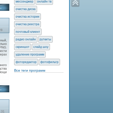
мессенджер
онлайн тв
очистка диска
очистка истории
очистка реестра
28
почтовый клиент
радио онлайн
руткиты
ный,
льно
скриншот
слайд шоу
 PNG.
ести
терах
удаление программ
фоторедактор
фотофильтр
внего
ства
Все теги программ
мощи
1:31