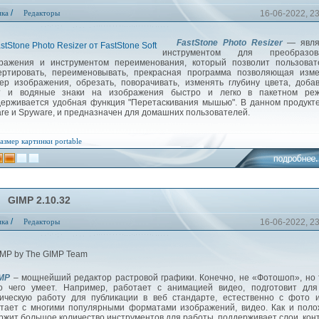
/
ика
Редакторы
16-06-2022, 2
FastStone Photo Resizer
— явля
инструментом для преобразов
ражения и инструментом переименования, который позволит пользоват
ертировать, переименовывать, прекрасная программа позволяющая изме
ер изображения, обрезать, поворачивать, изменять глубину цвета, доба
т и водяные знаки на изображения быстро и легко в пакетном реж
ерживается удобная функция "Перетаскивания мышью". В данном продукт
re и Spyware, и предназначен для домашних пользователей.
азмер картинки
portable
GIMP 2.10.32
/
ика
Редакторы
16-06-2022, 2
MP
– мощнейший редактор растровой графики. Конечно, не «Фотошоп», но
о чего умеет. Например, работает с анимацией видео, подготовит для
ическую работу для публикации в веб стандарте, естественно с фото и
тает с многими популярными форматами изображений, видео. Как и пол
ржит большое количество инструментов для работы, поддерживает слои, кон