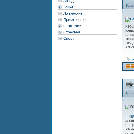
Аркада
Граф
Гонки
Логические
Приключения
Стратегии
изоб
конв
Стрельба
разм
Спорт
текс
Подд
Adwa
р
Граф
GI
мног
граф
Рабо
соде