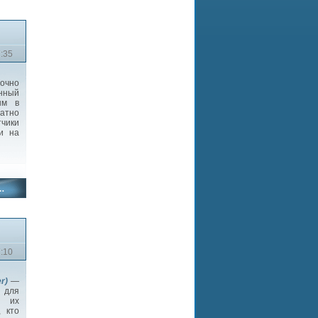
7:35
очно
нный
ым в
атно
чики
и на
7:10
er)
—
 для
в их
, кто