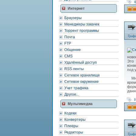
ф
Интернет
Браузеры
Менеджеры закачек
Торрент программы
Граф
Почта
FTP
Общение
CMS
ново
Это
Удалённый доступ
конв
RSS ленты
под 
Сетевое хранилище
Мног
Сетевое окружение
врем
форм
Учет трафика
данн
Другое...
Мультимедиа
Кодеки
Конвертеры
Плееры
Редакторы
Граф