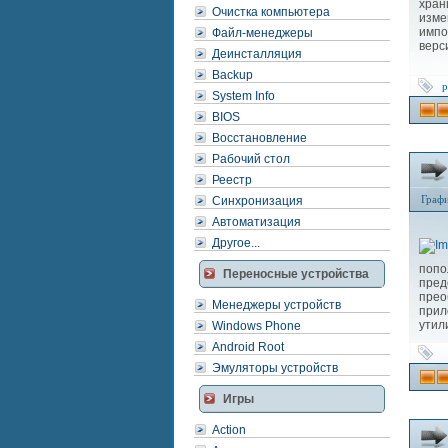
хран
Очистка компьютера
изме
импо
Файл-менеджеры
верс
Деинсталляция
Backup
р
System Info
BIOS
Восстановление
Рабочий стол
Реестр
Граф
Синхронизация
Автоматизация
Другое...
попо
Переносные устройства
пре
пре
Менеджеры устройств
прил
утил
Windows Phone
Android Root
Эмуляторы устройств
Игры
Action