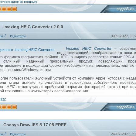
оторедактор
фотофильтр
Imazing HEIC Converter 2.0.0
/
ика
Редакторы
9-09-2022, 11:
Imazing HEIC Converter
– современ
поддерживающий преобразование относите
го формата графических файлов HEIC, в широко распространенные JPG и
 отличный, надежный программный продукт, позволяющий пров
ертирование в подходящий формат изображений на персональных компью
управлением Windows систем.
ие пользователи яблочный устройств от компании Apple, которая с неда
ени стала активно использовать в устройствах собственного производ
ат HEIC, столкнулись с проблемой открытия фотографий сжатых при по
ой технологии на компьютерах после копирования.
HEIC
Chasys Draw IES 5.17.05 FREE
/
ика
Редакторы
24-07-2022, 2