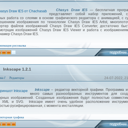
Chasys Draw IES
— бесплатная програ
представляет собой набор приложений, с
рых работа со слоями в основе графического редактора с анимацией, с с
ешением изображения по технологии Chasys Draw IES Artist, многопот
ертер файлов изображений Chasys Draw IES Converter, достаточно быс
мотрщик изображений Chasys Draw IES Viewer и работа с изображениям
камер Chasys Draw IES.
нимация
рисовалка
Inkscape 1.2.1
/
ика
Редакторы
24-07-2022, 2
Inkscape
– редактор векторной графики. Программа 
много самых разнообразных инструментов для созд
орных изображений. Созданные изображения будут полностью совмести
 XML и SVG. Inkscape имеет очень удобное расположение инструмен
остью русифицированная, с момента инсталляции.
екторная графика