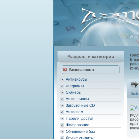
Бес
Граф
Разделы и категории
В да
разл
конк
Безопасность
Антивирусы
Фаерволы
Сканеры
Граф
Антишпионы
Загрузочные CD
Антиспам
реда
Пароли, доступ
рабо
прак
Шифрование
впеч
Обновление баз
Другие утилиты