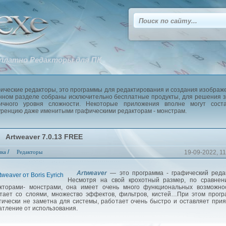
платно Редакторы для ПК
ические редакторы, это программы для редактирования и создания изображ
нном разделе собраны исключительно бесплатные продукты, для решения 
ичного уровня сложности. Некоторые приложения вполне могут соста
уренцию даже именитыми графическими редакторам - монстрам.
Artweaver 7.0.13 FREE
/
ика
Редакторы
19-09-2022, 11
Artweaver
— это программа - графический реда
Несмотря на свой крохотный размер, по сравнен
кторами- монстрами, она имеет очень много функциональных возможнос
тает со слоями, множество эффектов, фильтров, кистей…При этом прог
тически не заметна для системы, работает очень быстро и оставляет при
атление от использования.