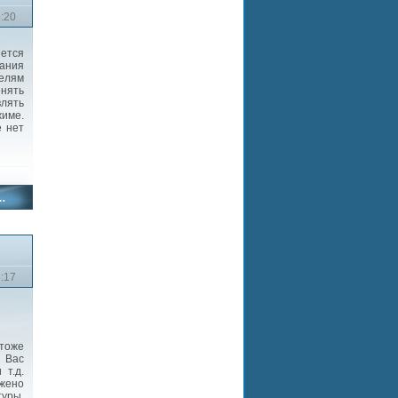
3:20
ется
ания
елям
нять
влять
име.
е нет
3:17
 тоже
 Вас
 т.д.
ожено
туры,