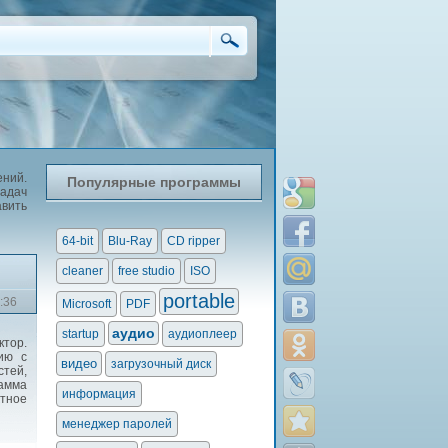
ений.
Популярные программы
задач
вить
64-bit
Blu-Ray
CD ripper
cleaner
free studio
ISO
portable
:36
Microsoft
PDF
аудио
startup
аудиоплеер
ктор.
ию с
видео
загрузочный диск
тей,
рамма
информация
ятное
менеджер паролей