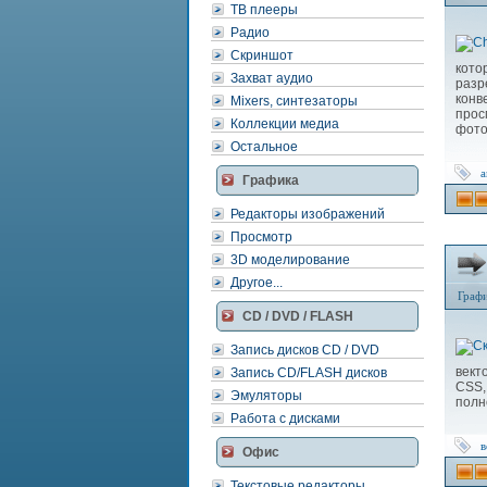
ТВ плееры
Радио
Скриншот
кото
Захват аудио
разр
конв
Mixers, синтезаторы
прос
Коллекции медиа
фото
Остальное
а
Графика
Редакторы изображений
Просмотр
3D моделирование
Другое...
Граф
CD / DVD / FLASH
Запись дисков CD / DVD
вект
Запись CD/FLASH дисков
CSS,
Эмуляторы
полн
Работа с дисками
в
Офис
Текстовые редакторы