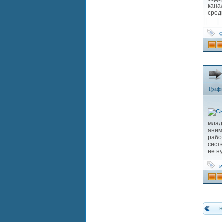
кана
сред
ф
Граф
млад
аним
рабо
сист
не н
р