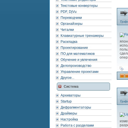
Текстовые конвертеры
PDF, DjVu
Переводчики
Граф
Органайзеры
Читалки
Клавиатурные тренажеры
япо
Раскладка
испо
Проектирование
поль
сдел
ПО для математиков
опер
Обучение и увлечения
Делопроизводство
Управление проектами
Другое...
Система
Архиваторы
Startup
Граф
Дефрагментаторы
Драйверы
Настройка
изм
разр
Работа с разделами