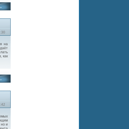
9:30
я на
здаёт
елать
, как
0:42
емых
ющим
 но и
мента