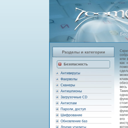
Бес
Скри
Разделы и категории
собр
или 
как 
Безопасность
помо
сдел
Антивирусы
можн
клав
Фаерволы
обес
Сканеры
весь
Таки
Антишпионы
одна
Загрузочные CD
функ
стои
Антиспам
сним
Пароли, доступ
функ
напи
Шифрование
его 
Обновление баз
инст
кото
Другие утилиты