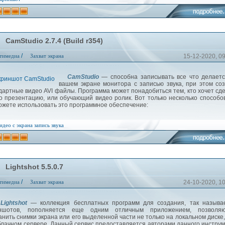
CamStudio 2.7.4 (Build r354)
/
тимедиа
Захват экрана
15-12-2020, 0
CamStudio
— способна записывать все что делаетс
вашем экране монитора с записью звука, при этом со
дартные видео AVI файлы. Программа может понадобиться тем, кто хочет сд
о презентацию, или обучающий видео ролик. Вот только несколько способов
ожете использовать это программное обеспечение:
идео с экрана
запись звука
Lightshot 5.5.0.7
/
тимедиа
Захват экрана
24-10-2020, 1
Lightshot
— коллекция бесплатных программ для создания, так называ
иншотов, пополняется еще одним отличным приложением, позволя
анить снимки экрана или его выделенной части не только на локальном диске,
блачном сервере. Данный сервис предоставляется авторами данного инстру