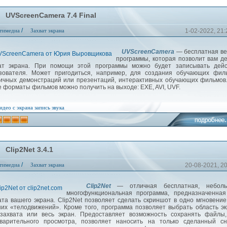
UVScreenCamera 7.4 Final
/
тимедиа
Захват экрана
1-02-2022, 21:
UVScreenCamera
— бесплатная ве
программы, которая позволит вам д
ат экрана. При помощи этой программы можно будет записывать дейс
зователя. Может пригодиться, например, для создания обучающих филь
ичных демонстраций или презентаций, интерактивных обучающих фильмов
е форматы фильмов можно получить на выходе: EXE, AVI, UVF.
идео с экрана
запись звука
Clip2Net 3.4.1
/
тимедиа
Захват экрана
20-08-2021, 2
Clip2Net
— отличная бесплатная, неболь
многофункциональная программа, предназначенная
ата вашего экрана. Clip2Net позволяет сделать скриншот в одно мгновение
их «телодвижений». Кроме того, программа позволяет выбрать область э
захвата или весь экран. Предоставляет возможность сохранять файлы,
варительного просмотра, позволяет наносить на только сделанный сн