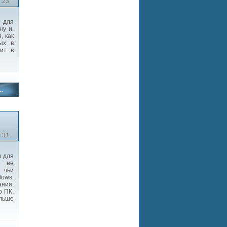
2:23
 для
ну и,
, как
ых в
ит в
9:31
о для
е не
, чьи
ows.
ания,
о ПК.
льше