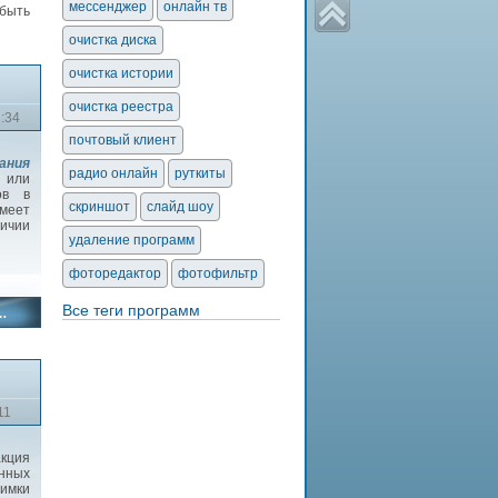
мессенджер
онлайн тв
 быть
очистка диска
очистка истории
очистка реестра
2:34
почтовый клиент
ания
радио онлайн
руткиты
 или
ов в
скриншот
слайд шоу
меет
личии
удаление программ
фоторедактор
фотофильтр
Все теги программ
11
кция
нных
имки