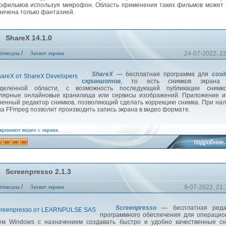
офильмов используя микрофон. Область применения таких фильмов может
ничена только фантазией.
ShareX 14.1.0
/
тимедиа
Захват экрана
24-07-2022, 2
ShareX
— бесплатная программа для
созд
скриншотов
, то есть снимков экрана
еделенной области, с возможность последующей публикации снимк
лярные онлайновые хранилища или сервисы изображений. Приложение и
оенный редактор снимков, позволяющий сделать коррекцию снимка. При на
ка FFmpeg позволит производить запись экрана в видео формате.
криншот
видео с экрана
Screenpresso 2.1.3
/
тимедиа
Захват экрана
9-07-2022, 21:
Screenpresso
— бесплатная реда
программного обеспечения для операцио
ем Windows с назначением создавать быстро и удобно качественные сн