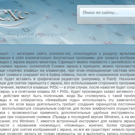
платно Захват экрана для ПК
ншот — категория сайта zoomexe.net, относящаяся к разделу мультиме
авшая в себя исключительно бесплатные программы для захвата изобра
видео с экрана вашего монитора. Скриншот можно перевести с английского 
«снимок экрана» (screenshot) Снимок экрана в принципе, можно произвест
щи «горячих клавиш» на клавиатуре, при этом операционная система wi
ает снимок и сохранит его в буфер обмена, после чего сохраненное изобра
о будет вставить в графическом редакторе (например, в Paint). Назнач
иши для снятия скриншота с экрана, без использования стороннего програм
печения, являются клавиши: PrtSc — в этом случае, после нажатия будет сох
 экран, а в сочетании клавиш Alt + PrtSc, будет произведен захват активного 
е действия могут быть полезными, когда Вы столкнулись с такой проб
жды и не собираетесь «ближайшие годы» использовать эту замечател
цию. Но если ваша деятельность требует создания скриншотов постоянн
т воспользоваться специальным софтом, для более комфортного осуществ
ков с возможностью применить дополнительные удобные инструменты
ции при сохранении снимков. (Правда в последней версии Windows, а на м
сания, это Windows 7, имеется встроенный инструмент для захвата экран
части с названием «ножницы»). «Ножницы», конечно, более продвин
румент для снятия изображений с экрана, но все же существует немало прог
рые позволят делать не только скриншоты, но и выполнять запись полноц