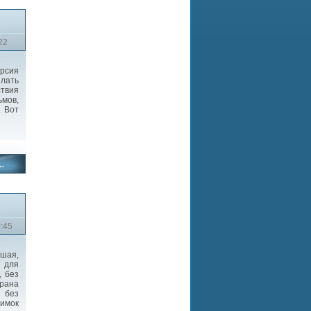
22
рсия
елать
твия
мов,
. Вот
0:45
шая,
 для
, без
крана
 без
имок