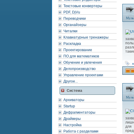
Текстовые конвертеры
PDF, DjVu
Муль
Переводчики
Органайзеры
Читалки
Клавиатурные тренажеры
захв
поль
Раскладка
разл
Проектирование
таки
ПО для математиков
Обучение и увлечения
в
Делопроизводство
Управление проектами
Другое...
Система
Муль
Архиваторы
Startup
Дефрагментаторы
захв
Драйверы
лишн
Настройка
для 
пред
Работа с разделами