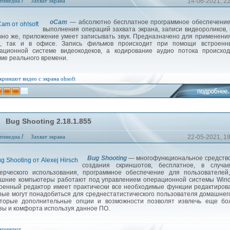
/
тимедиа
Захват экрана
14-06-2021, 2
oCam
— абсолютно бесплатное программное обеспечение
выполнения операций захвата экрана, записи видеороликов, 
чно же, приложение умеет записывать звук. Предназначено для применения
, так и в офисе. Запись фильмов происходит при помощи встроенн
ационной системе видеокодеков, а кодирование аудио потока происход
ме реального времени.
криншот
видео с экрана
ohsoft
Bug Shooting 2.18.1.855
/
тимедиа
Захват экрана
22-05-2021, 1
Bug Shooting
— многофункциональное средств
создания скриншотов, бесплатное, в случа
ерческого использования, программное обеспечение для пользователей
шние компьютеры работают под управлением операционной системы Wind
оенный редактор имеет практически все необходимые функции редактиров
рые могут понадобиться для среднестатистического пользователя домашнег
торые дополнительные опции и возможности позволят извлечь еще бо
зы и комфорта используя данное ПО.
криншот