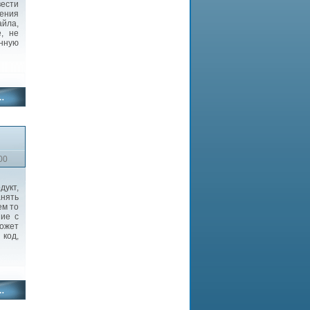
ести
ения
айла,
е, не
нную
00
укт,
нять
ем то
ние с
может
код,