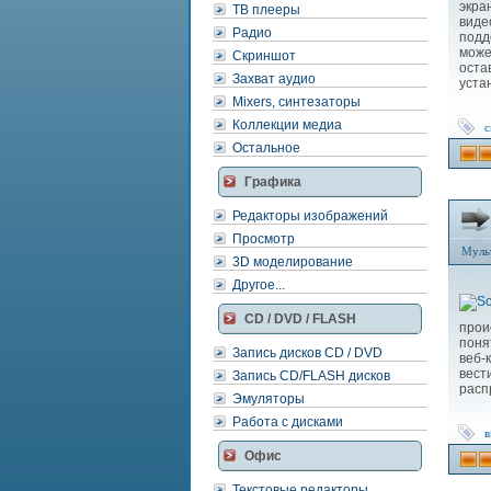
экра
ТВ плееры
виде
Радио
подд
може
Скриншот
оста
Захват аудио
уста
Mixers, синтезаторы
Коллекции медиа
с
Остальное
Графика
Редакторы изображений
Просмотр
Муль
3D моделирование
Другое...
CD / DVD / FLASH
прои
поня
Запись дисков CD / DVD
веб-
вест
Запись CD/FLASH дисков
расп
Эмуляторы
Работа с дисками
в
Офис
Текстовые редакторы