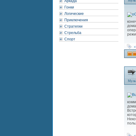
Муль
Аркада
Гонки
Логические
Приключения
коне
дома
Стратегии
опер
Стрельба
режи
Спорт
с
Муль
комм
дома
Встр
кото
Неко
поль
с