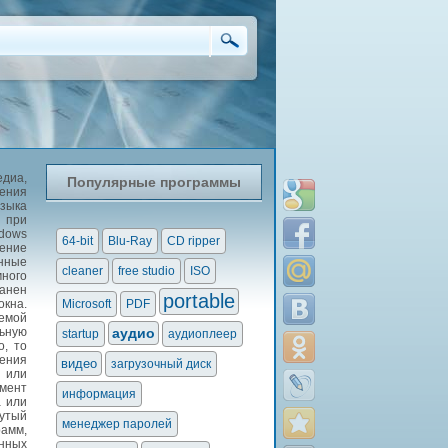
диа,
Популярные программы
жения
языка
и при
ndows
64-bit
Blu-Ray
CD ripper
жение
енные
cleaner
free studio
ISO
много
ранен
portable
окна.
Microsoft
PDF
лемой
ьную
аудио
startup
аудиоплеер
о, то
ления
видео
загрузочный диск
 или
омент
информация
а или
утый
менеджер паролей
рамм,
енных