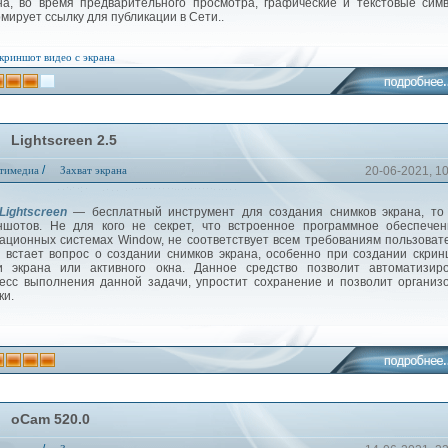
на, во время предварительного просмотра, графические и текстовые сим
мирует ссылку для публикации в Сети..
криншот
видео с экрана
Lightscreen 2.5
/
тимедиа
Захват экрана
20-06-2021, 1
Lightscreen
— бесплатный инструмент для создания снимков экрана, то 
ншотов. Не для кого не секрет, что встроенное программное обеспече
ационных системах Window, не соответствует всем требованиям пользоват
а встает вопрос о создании снимков экрана, особенно при создании скри
и экрана или активного окна. Данное средство позволит автоматизиро
есс выполнения данной задачи, упростит сохранение и позволит организ
ки.
oCam 520.0