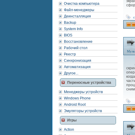
экра
Очистка компьютера
сфор
Файл-менеджеры
Деинсталляция
с
Backup
System Info
BIOS
Восстановление
Рабочий стол
Муль
Реестр
Синхронизация
Автоматизация
скри
опер
Другое...
когд
част
Переносные устройства
проц
сним
Менеджеры устройств
Windows Phone
Android Root
Эмуляторы устройств
Игры
Action