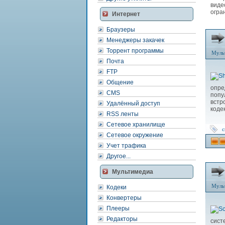
виде
огра
Интернет
Браузеры
Менеджеры закачек
Торрент программы
Муль
Почта
FTP
Общение
опр
CMS
попу
встр
Удалённый доступ
коде
RSS ленты
Сетевое хранилище
с
Сетевое окружение
Учет трафика
Другое...
Мультимедиа
Муль
Кодеки
Конвертеры
Плееры
Редакторы
сист