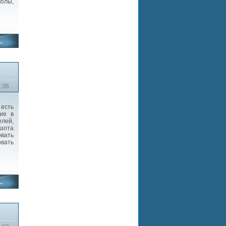
волы,
0:36
есть
ние в
елей,
ншота
вать
овать