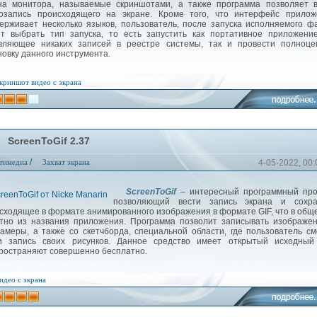
на монитора, называемые скриншотами, а также программа позволяет в
озапись происходящего на экране. Кроме того, что интерфейс прилож
ерживает несколько языков, пользователь, после запуска исполняемого ф
т выбрать тип запуска, то есть запустить как портативное приложени
вляющее никаких записей в реестре системы, так и провести полноце
новку данного инструмента.
криншот
видео с экрана
ScreenToGif 2.37
/
тимедиа
Захват экрана
4-05-2022, 00:
ScreenToGif
– интересный программный прод
позволяющий вести запись экрана и сохра
сходящее в формате анимированного изображения в формате GIF, что в общ
тно из названия приложения. Программа позволит записывать изображе
камеры, а также со скетчборда, специальной области, где пользователь с
и запись своих рисунков. Данное средство имеет открытый исходный 
ространяют совершенно бесплатно.
идео с экрана