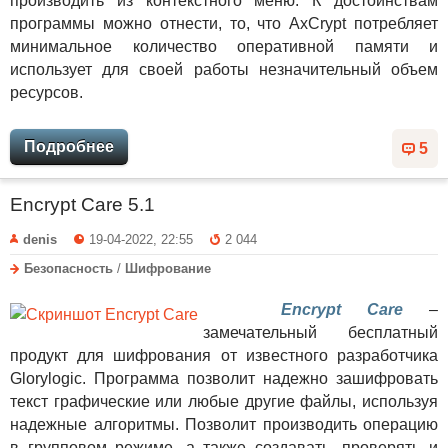
производить из контекстного меню. К достоинствам
программы можно отнести, то, что AxCrypt потребляет
минимальное количество оперативной памяти и
использует для своей работы незначительный объем
ресурсов.
Подробнее
5
Encrypt Care 5.1
denis
19-04-2022, 22:55
2 044
Безопасность
/
Шифрование
Encrypt Care
–
замечательный бесплатный
продукт для шифрования от известного разработчика
Glorylogic. Программа позволит надежно зашифровать
текст графические или любые другие файлы, используя
надежные алгоритмы. Позволит производить операцию
в групповом режиме, а также создавать, проверять и