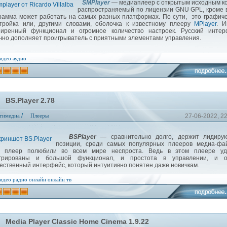
SMPlayer
— медиаплеер с открытым исходным к
распространяемый по лицензии GNU GPL, кроме 
рамма может работать на самых разных платформах. По сути, это графич
тройка или, другими словами, оболочка к известному плееру
MPlayer
. И
иренный функционал и огромное количество настроек. Русский интер
чно дополняет проигрыватель с приятными элементами управления.
идео
аудио
BS.Player 2.78
/
тимедиа
Плееры
27-06-2022, 2
BSPlayer
— сравнительно долго, держит лидиру
позиции, среди самых популярных плееров медиа-фай
т плеер полюбили во всем мире неспроста. Ведь в этом плеере уд
егрированы и большой функционал, и простота в управлении, и о
ественный интерфейс, который интуитивно понятен даже новичкам.
идео
радио онлайн
онлайн тв
Media Player Classic Home Cinema 1.9.22