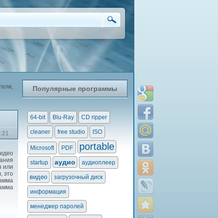
ели,
Популярные программы
64-bit
Blu-Ray
CD ripper
cleaner
free studio
ISO
2:21
portable
Microsoft
PDF
идео
ания
аудио
startup
аудиоплеер
я или
, это
видео
загрузочный диск
рамма
рамма
информация
менеджер паролей