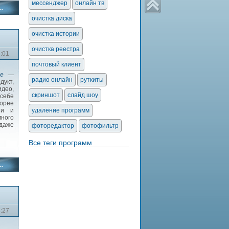
мессенджер
онлайн тв
очистка диска
очистка истории
очистка реестра
2:01
почтовый клиент
ee
—
радио онлайн
руткиты
кт,
део,
скриншот
слайд шоу
 себе
орее
ии и
удаление программ
ного
даже
фоторедактор
фотофильтр
Все теги программ
8:27