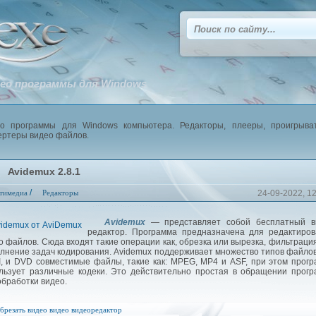
ео программы для Windows
о программы для Windows компьютера. Редакторы, плееры, проигрыват
ертеры видео файлов.
Avidemux 2.8.1
/
тимедиа
Редакторы
24-09-2022, 1
Avidemux
— представляет собой бесплатный в
редактор. Программа предназначена для редактиров
о файлов. Сюда входят такие операции как, обрезка или вырезка, фильтраци
лнение задач кодирования. Avidemux поддерживает множество типов файлов
I, и DVD совместимые файлы, такие как: MPEG, MP4 и ASF, при этом прог
льзует различные кодеки. Это действительно простая в обращении прог
обработки видео.
брезать видео
видео
видеоредактор