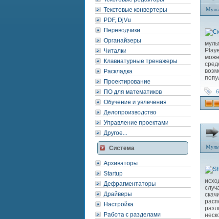
Текстовые конвертеры
Муль
PDF, DjVu
Переводчики
Органайзеры
муль
Play
Читалки
може
Клавиатурные тренажеры
сре
возм
Раскладка
попу
Проектирование
ПО для математиков
6
Обучение и увлечения
Делопроизводство
Управление проектами
Другое...
Муль
Система
Архиваторы
Startup
исхо
Дефрагментаторы
случ
Драйверы
скач
расп
Настройка
разл
Работа с разделами
неск