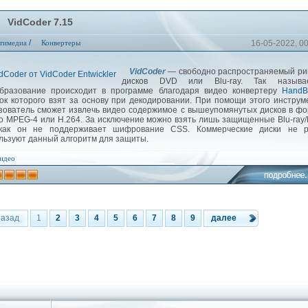
VidCoder 7.15
/
тимедиа
Конвертеры
16-05-2022, 0
VidCoder
— свободно распространяемый ри
дисков DVD или Blu-ray. Так называ
бразование происходит в программе благодаря видео конвертеру
HandB
ок которого взят за основу при декодировании. При помощи этого инструм
зователь сможет извлечь видео содержимое с вышеупомянутых дисков в ф
о MPEG-4 или H.264. За исключение можно взять лишь защищенные Blu-ray
как он не поддерживает шифрование CSS. Коммерческие диски не р
льзуют данный алгоритм для защиты.
идео
назад
1
2
3
4
5
6
7
8
9
далее