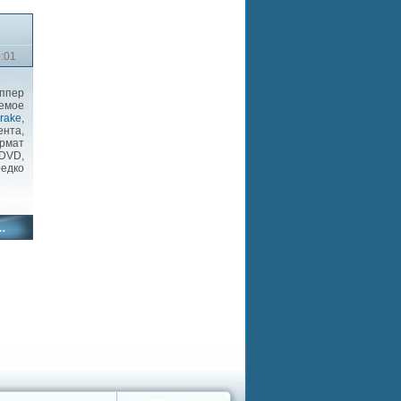
0:01
ппер
емое
rake
,
ента,
ормат
/DVD,
едко