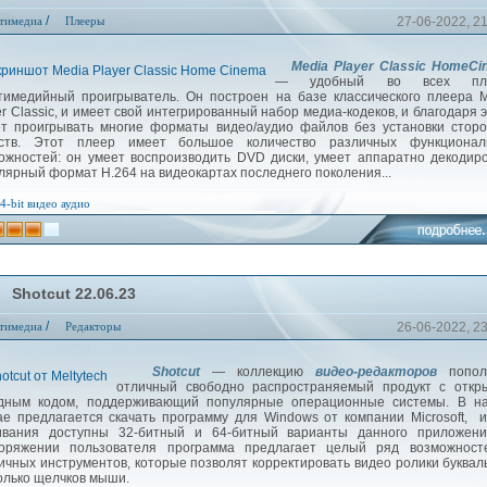
/
тимедиа
Плееры
27-06-2022, 2
Media Player Classic HomeC
— удобный во всех пла
тимедийный проигрыватель. Он построен на базе классического плеера 
er Classic, и имеет свой интегрированный набор медиа-кодеков, и благодаря 
т проигрывать многие форматы видео/аудио файлов без установки стор
дств. Этот плеер имеет большое количество различных функционал
ожностей: он умеет воспроизводить DVD диски, умеет аппаратно декодир
лярный формат H.264 на видеокартах последнего поколения...
4-bit
видео
аудио
Shotcut 22.06.23
/
тимедиа
Редакторы
26-06-2022, 2
Shotcut
— коллекцию
видео-редакторов
попол
отличный свободно распространяемый продукт с откр
дным кодом, поддерживающий популярные операционные системы. В н
ае предлагается скачать программу для Windows от компании Microsoft, 
ивания доступны 32-битный и 64-битный варианты данного приложени
оряжении пользователя программа предлагает целый ряд возможност
ичных инструментов, которые позволят корректировать видео ролики буквал
олько щелчков мыши.