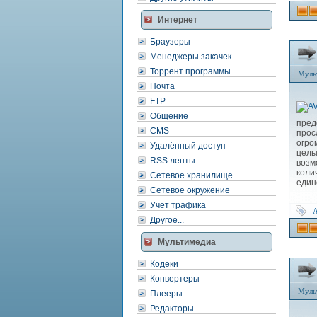
Интернет
Браузеры
Менеджеры закачек
Торрент программы
Муль
Почта
FTP
Общение
пре
CMS
прос
огро
Удалённый доступ
цел
RSS ленты
возм
коли
Сетевое хранилище
един
Сетевое окружение
Учет трафика
Другое...
Мультимедиа
Кодеки
Конвертеры
Муль
Плееры
Редакторы