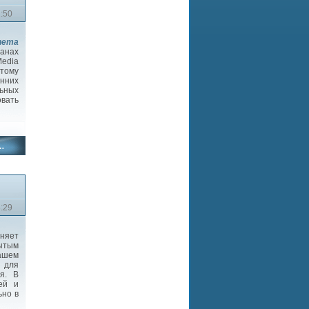
1:50
inema
нах
Media
этому
онних
ьных
овать
3:29
няет
ытым
ашем
и для
я. В
ей и
ьно в