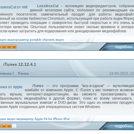
LosslessCu
t – коллекцию видеоредакторов, собран
данной категории сайта, пополнил по рекомендации на
оянного посетителя, замечательный продукт для работы видеофайл
анный на основе библиотек Chromium, использующий при работе кодек ffmpeg
оляет проводить операции с невероятно быстрой скоростью и что очень 
потери качества. Опытные пользователи знают сколько времени и аппар
рсов нужно затратить для кодирования или декодирования медиафайлов.
идео
видеоредактор
portable
обрезать видео
iTunes 12.12.4.1
/
тимедиа
Плееры
19-05-2022, 2
iTunes
— это программа "все-в-одном" — мультимеди
комбайн от компании Apple. С iTunes у вас появится возмож
ать музыку, интернет-радиостанции, вы сможете просматривать ви
бразовывать медиафайлы в другой формат, плюс ко всему записывать 
твенные музыкальные компакт и DVD-диски. Это одно из немногих продукт
ании Apple созданных для операционных систем Windows.
удио
видео
медиацентр
Apple
64-bit
iPhone
iPod