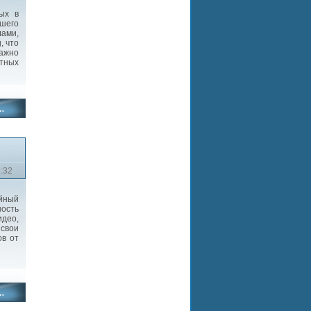
ных в
шего
ами,
, что
важно
атных
1:32
йный
ность
део,
свои
ов от