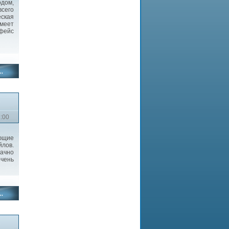
одом,
всего
еская
меет
фейс
2:00
ющие
лов.
ачно
чень