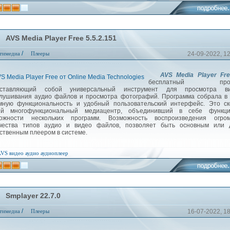
AVS Media Player Free 5.5.2.151
/
тимедиа
Плееры
24-09-2022, 1
AVS Media Player Fr
бесплатный проду
дставляющий собой универсальный инструмент для просмотра ви
лушивания аудио файлов и просмотра фотографий. Программа собрала в
мную функциональность и удобный пользовательский интерфейс. Это ск
ый многофункциональный медиацентр, объединивший в себе функц
ожности нескольких программ. Возможность воспроизведения огром
чества типов аудио и видео файлов, позволяет быть основным или 
ственным плеером в системе.
AVS
видео
аудио
аудиоплеер
Smplayer 22.7.0
/
тимедиа
Плееры
16-07-2022, 1