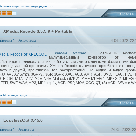
брезать видео
видео
видеоредактор
XMedia Recode 3.5.5.8 + Portable
/
тимедиа
Конвертеры
4-06-2022, 22:
XMedia Recode
— отличный бесплат
мультимедийный конвертор от неме
аботчиков, поддерживающий работу с самыми различными форматами фай
помощи данной программы XMedia Recode вы сможет преобразовать из о
ата в другой, практически все распространённые аудио и видео форма
чая AVI, AviSynth, 3GPP2, 3GP, 3GPP, AAC, AC3, AMR, ASF, DVD, FLAC, FLV, H
3, H.264, M4A , M1V, M2V, M4V, Matroska (MKV), MMF, MPEG-1, MPEG-2, MPEG-4
 ТРП, SWF, WAV, MP3, MP4, mp4v, VOB, PSP, MOV, OGG, QT, (S) VCD , WMV и W
ortable
видео
аудио
LosslessCut 3.45.0
/
тимедиа
Редакторы
24-05-2022, 2