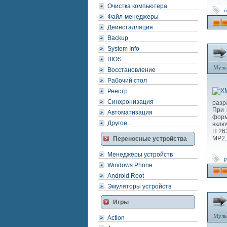
Очистка компьютера
о
Файл-менеджеры
Деинсталляция
Backup
System Info
BIOS
Муль
Восстановление
Рабочий стол
Реестр
Синхронизация
разр
При 
Автоматизация
форм
Другое...
вклю
H.26
MP2,
Переносные устройства
Менеджеры устройств
p
Windows Phone
Android Root
Эмуляторы устройств
Игры
Муль
Action