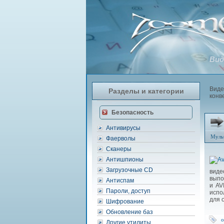
Вид
Виде
Разделы и категории
конв
Безопасность
Антивирусы
Муль
Фаерволы
Сканеры
Антишпионы
Загрузочные CD
виде
выпо
Антиспам
и AV
Пароли, доступ
испо
для 
Шифрование
Обновление баз
о
Другие утилиты