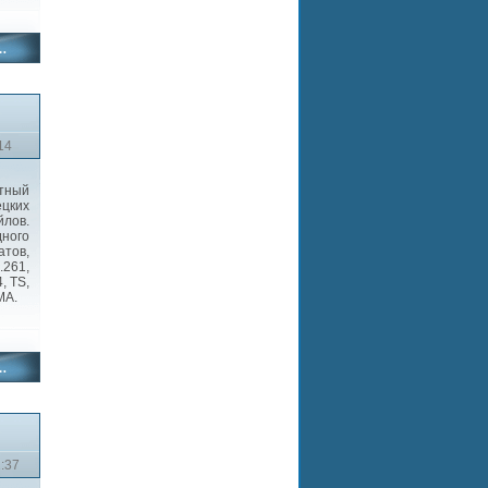
14
ный
цких
лов.
дного
тов,
.261,
, TS,
MA.
2:37