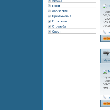
Аркада
Гонки
Логические
пост
созд
Приключения
позв
Стратегии
без 
ресу
Стрельба
Спорт
в
Муль
слуш
прео
собс
комп
а