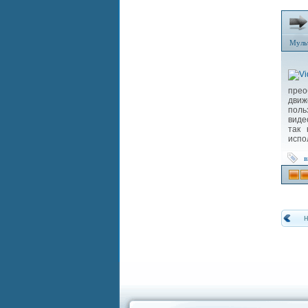
Муль
прео
движ
поль
виде
так 
испо
в