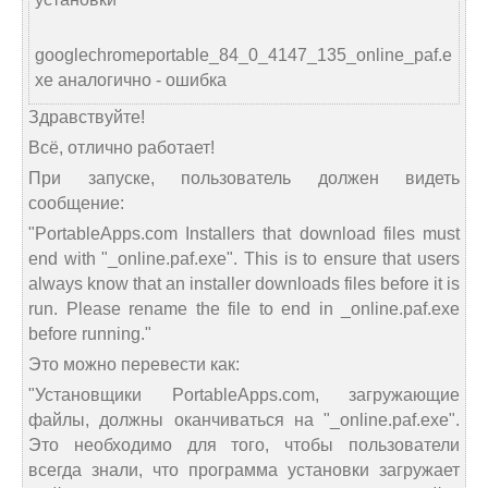
googlechromeportable_84_0_4147_135_online_paf.e
xe аналогично - ошибка
Здравствуйте!
Всё, отлично работает!
При запуске, пользователь должен видеть
сообщение:
"PortableApps.com Installers that download files must
end with "_online.paf.exe". This is to ensure that users
always know that an installer downloads files before it is
run. Please rename the file to end in _online.paf.exe
before running."
Это можно перевести как:
"Установщики PortableApps.com, загружающие
файлы, должны оканчиваться на "_online.paf.exe".
Это необходимо для того, чтобы пользователи
всегда знали, что программа установки загружает