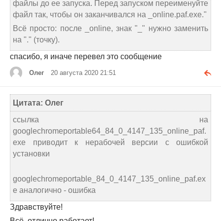
файлы до ее запуска. Перед запуском переименуйте
файл так, чтобы он заканчивался на _online.paf.exe."
Всё просто: после _online, знак "_" нужно заменить
на "." (точку).
спасибо, я иначе перевел это сообщение
Олег
20 августа 2020 21:51
Цитата: Олег
ссылка на
googlechromeportable64_84_0_4147_135_online_paf.
exe приводит к нерабочей версии с ошибкой
установки
googlechromeportable_84_0_4147_135_online_paf.ex
e аналогично - ошибка
Здравствуйте!
Всё, отлично работает!