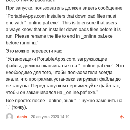
При запуске, пользователь должен видеть сообщение:
"PortableApps.com Installers that download files must
end with "_online.paf.exe". This is to ensure that users
always know that an installer downloads files before it is
run. Please rename the file to end in _online.paf.exe
before running."
Это можно перевести как:
"Установщики PortableApps.com, загружающие
файлы, должны оканчиваться на "_online.paf.exe". Это
необходимо для того, чтобы пользователи всегда
знали, что программа установки загружает файлы до
ее запуска. Перед запуском переименуйте файл так,
чтобы он заканчивался на _online.paf.exe."
Всё просто: после _online, знак "_" нужно заменить на
"." (точку).
denis
20 августа 2020 14:19