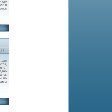
 надо
оли в
ились
:23
т для
нтов,
оляет
здано
ner.
м, по
ащиты