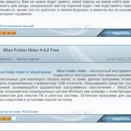
му аккаунту. Вам не нужно будет думать, какой пароль на каком сайте вам
енить для входа, специальный мастер паролей будет сам подставлять пар
ом месте, кроме того он работает в любом браузере, в каком бы вы не наход
интернет-серфинге.
4-bit
менеджер паролей
Wise Folder Hider 4.4.2 Free
/
асность
Доступ, пароли
11-07-2022, 22
Wise Folder Hider
– бесплатный инструмен
сокрытия от посторонних глаз важных докуме
лательных для всеобщего обзора папок, а также данная программа позв
вать подключенные к компьютеру USB носители. Описываемое средство со
анией занимающейся разработкой программного обеспечения – WiseClea
ие пользователи операционных систем Windows уже знакомы с этим брендо
рументам для очистки ПК и реестра системы. Отличная программа для з
ых сокрытием и установки пароля на папку.
ароль на папку
WiseCleaner