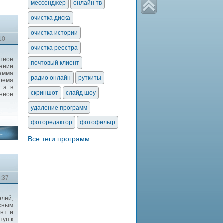
мессенджер
онлайн тв
очистка диска
очистка истории
10
очистка реестра
тное
почтовый клиент
ании
рамма
радио онлайн
руткиты
время
, а в
скриншот
слайд шоу
нное
удаление программ
фоторедактор
фотофильтр
Все теги программ
1:37
лей,
асным
унт и
туп к