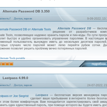
Alternate Password DB 3.350
/
асность
Доступ, пароли
9-09-2022, 13:
Alternate Password DB
— беспла
решение от разработчиков комп
rnate Tools, позволяющее надежно хранить пароли и пин-коды. По сути прог
олит быстро и удобно организовать управление паролями. В настоящее 
еменный пользователь вынужден иметь до нескольких десятков паролей
торых случаях число паролей может легко перейти рубеж сотни. Да
ожение позволит решить проблему вечно потерянных паролей.
lternate Tools
portable
Lastpass 4.99.0
/
асность
Доступ, пароли
24-07-2022, 2
Lastpass
— бесплатная версия менеджера паро
сделает ваше пребывание в интернете более безоп
и этом более комфортным. Вам понадобится зарегистрировать свой акка
мнить один единственный пароль, при помощи которого вы будете иметь дос