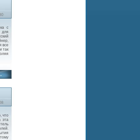
30
ка с
 для
сский
йнер,
я все
и так
оляя
08
, что
а эта
итель
олей.
рытия
 тому