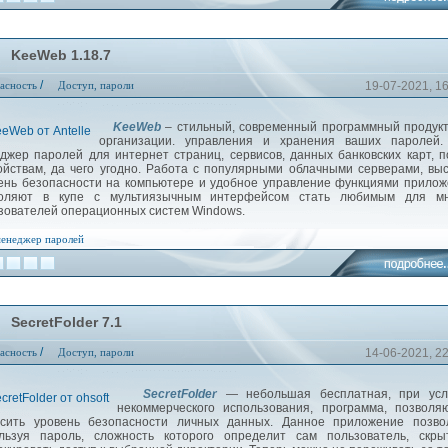
KeeWeb 1.18.7
/
асность
Доступ, пароли
19-07-2021, 1
KeeWeb
– стильный, современный программный продук
организации. управления и хранения ваших паролей.
джер паролей для интернет страниц, сервисов, данных банковских карт, п
ойствам, да чего угодно. Работа с популярными облачными серверами, вы
ень безопасности на компьютере и удобное управление функциями прило
воляют в купе с мультиязычным интерфейсом стать любимым для мн
зователей операционных систем Windows.
енеджер паролей
SecretFolder 7.1
/
асность
Доступ, пароли
14-06-2021, 2
SecretFolder
— небольшая бесплатная, при усл
некоммерческого использования, программа, позволя
сить уровень безопасности личных данных. Данное приложение позвол
льзуя пароль, сложность которого определит сам пользователь, скры