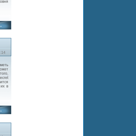
овня
3:14
меть
может
того,
ecret
вится
 их в