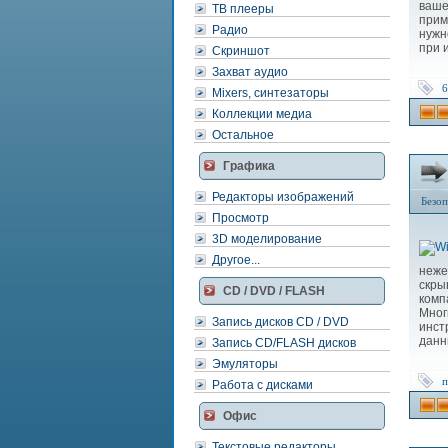
ваше
ТВ плееры
прим
Радио
нужн
при 
Скриншот
Захват аудио
6
Mixers, синтезаторы
Коллекции медиа
Остальное
Графика
Редакторы изображений
Безоп
Просмотр
3D моделирование
Другое...
неже
скры
CD / DVD / FLASH
комп
Мног
Запись дисков CD / DVD
инст
данн
Запись CD/FLASH дисков
Эмуляторы
п
Работа с дисками
Офис
Текстовые редакторы