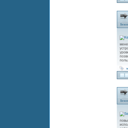
Безоп
мене
устр
уров
поз
поль
м
Безоп
повы
испо