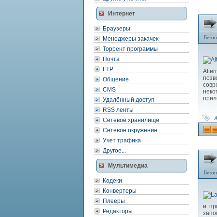
Интернет
Браузеры
Безоп
Менеджеры закачек
Торрент программы
Почта
FTP
Alte
позв
Общение
совр
CMS
неко
прил
Удалённый доступ
RSS ленты
A
Сетевое хранилище
Сетевое окружение
Учет трафика
Другое...
Мультимедиа
Безоп
Кодеки
Конвертеры
Плееры
и пр
Редакторы
запо