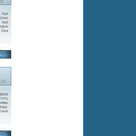
18
при
ndows
 при
тевые
. Она
9:14
джер
тить
аммы
егда.
ятное