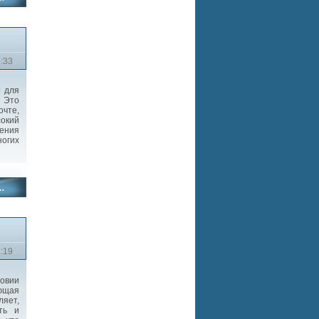
6:33
т для
 Это
очте,
сокий
жения
огих
2:19
овии
ющая
яет,
ть и