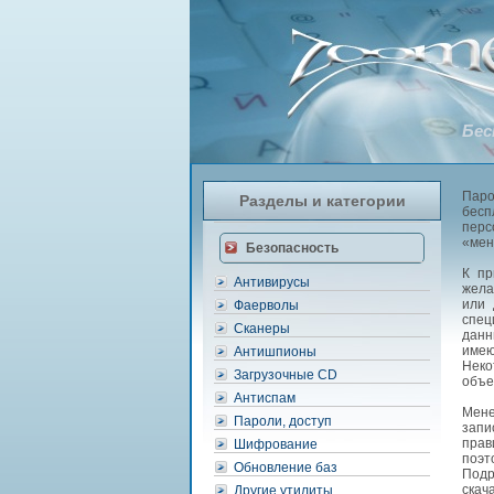
Бес
Паро
Разделы и категории
бес
перс
«мен
Безопасность
К пр
Антивирусы
жела
или 
Фаерволы
спец
Сканеры
данн
имею
Антишпионы
Неко
Загрузочные CD
объе
Антиспам
Мене
Пароли, доступ
запи
прав
Шифрование
поэт
Обновление баз
Подр
скач
Другие утилиты