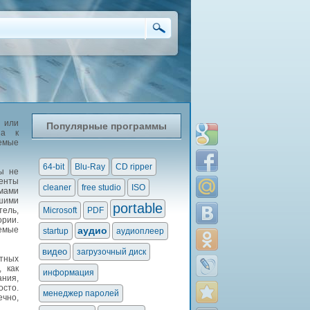
 или
Популярные программы
па к
аемые
64-bit
Blu-Ray
CD ripper
Вы не
менты
cleaner
free studio
ISO
ммами
шими
portable
ель,
Microsoft
PDF
рии.
яемые
аудио
startup
аудиоплеер
видео
загрузочный диск
тных
, как
информация
ния,
осто.
менеджер паролей
ечно,