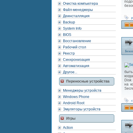
под
Очистка компьютера
безо
Файл-менеджеры
Деинсталляция
p
Backup
System Info
BIOS
Восстановление
Рабочий стол
Безоп
Реестр
Синхронизация
Автоматизация
быть
Другое...
когд
Disk
Переносные устройства
на к
Secr
Менеджеры устройств
Windows Phone
с
Android Root
Эмуляторы устройств
Игры
Action