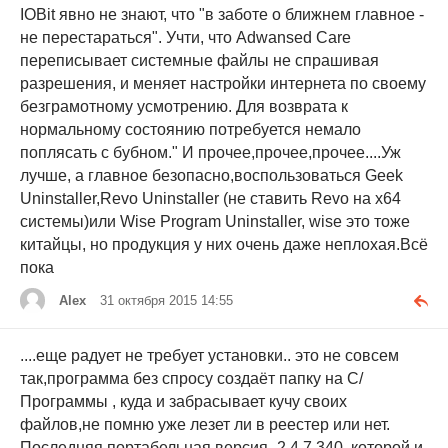
IOBit явно не знают, что "в заботе о ближнем главное -
не перестараться". Учти, что Adwansed Care
переписывает системные файлы не спрашивая
разрешения, и меняет настройки интернета по своему
безграмотному усмотрению. Для возврата к
нормальному состоянию потребуется немало
поплясать с бубном." И прочее,прочее,прочее....Уж
лучше, а главное безопасно,воспользоваться Geek
Uninstaller,Revo Uninstaller (не ставить Revo на x64
системы)или Wise Program Uninstaller, wise это тоже
китайцы, но продукция у них очень даже неплохая.Всё
пока
Alex
31 октября 2015 14:55
....еще радует не требует установки.. это не совсем
так,программа без спросу создаёт папку на С/
Программы , куда и забрасывает кучу своих
файлов,не помню уже лезет ли в реестер или нет.
Последняя портабельная версия -2.4.7.340 ,которой и