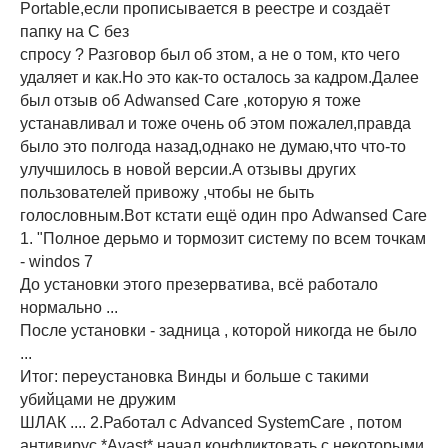
Portable,если прописывается в реестре и создаёт
папку на С без
спросу ? Разговор был об зтом, а не о том, кто чего
удаляет и как.Но это как-то осталось за кадром.Далее
был отзыв об Adwansed Care ,которую я тоже
устанавливал и тоже очень об этом пожалел,правда
было это полгода назад,однако не думаю,что что-то
улучшилось в новой версии.А отзывы других
пользователей привожу ,чтобы не быть
голословным.Вот кстати ещё один про Adwansed Care
1. "Полное дерьмо и тормозит систему по всем точкам
- windos 7
До установки этого презерватива, всё работало
нормально ...
После установки - задница , которой никогда не было
...
Итог: переустановка Винды и больше с такими
убийцами не дружим
ШЛАК .... 2.Работал с Advanced SystemCare , потом
антивирус *Avast* начал конфликтовать с некоторыми