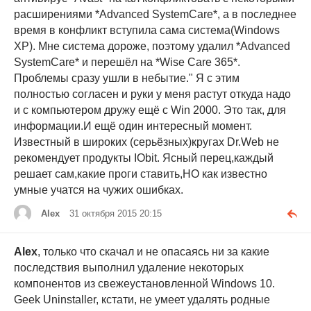
расширениями *Advanced SystemCare*, а в последнее
время в конфликт вступила сама система(Windows
XP). Мне система дороже, поэтому удалил *Advanced
SystemCare* и перешёл на *Wise Care 365*.
Проблемы сразу ушли в небытие." Я с этим
полностью согласен и руки у меня растут откуда надо
и с компьютером дружу ещё с Win 2000. Это так, для
информации.И ещё один интересный момент.
Известный в широких (серьёзных)кругах Dr.Web не
рекомендует продукты IObit. Ясный перец,каждый
решает сам,какие проги ставить,НО как известно
умные учатся на чужих ошибках.
Alex
31 октября 2015 20:15
Alex
, только что скачал и не опасаясь ни за какие
последствия выполнил удаление некоторых
компонентов из свежеустановленной Windows 10.
Geek Uninstaller, кстати, не умеет удалять родные