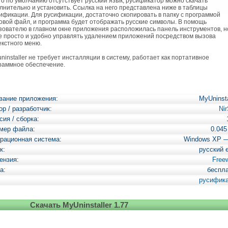
что по умолчанию отсутствует русский язык, русификатор можно скачать
лнительно и установить. Ссылка на него представлена ниже в таблицы
ификации. Для русификации, достаточно скопировать в папку с программой
овой файл, и программа будет отображать русские символы. В помощь
зователю в главном окне приложения расположилась панель инструментов, н
е просто и удобно управлять удалением приложений посредством вызова
екстного меню.
installer не требует инсталляции в систему, работает как портативное
раммное обеспечение.
вание приложения:
MyUninsta
ор / разработчик:
Nir
сия / сборка:
мер файла:
0.04
рационная система:
Windows XP 
к:
русский 
ензия:
Free
а:
беспл
русифик
Скачать MyUninstaller 1.77