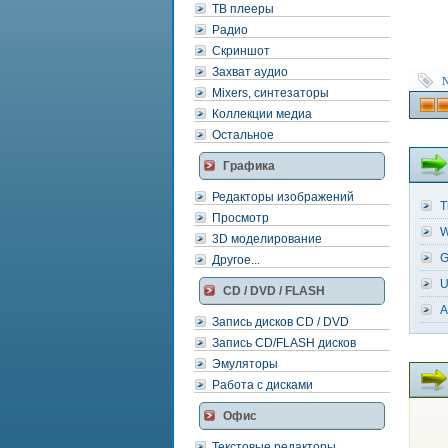
ТВ плееры
Радио
Скриншот
Захват аудио
N
Mixers, синтезаторы
Коллекции медиа
Остальное
Графика
Редакторы изображений
T
Просмотр
W
3D моделирование
G
Другое...
U
CD / DVD / FLASH
A
Запись дисков CD / DVD
Запись CD/FLASH дисков
Эмуляторы
Работа с дисками
Офис
Текстовые редакторы