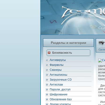
Ска
Разделы и категории
Сист
Безопасность
Антивирусы
Фаерволы
удал
расш
Сканеры
возм
Антишпионы
боле
сраз
Загрузочные CD
Антиспам
Данн
для 
Пароли, доступ
сист
Шифрование
сист
Обновление баз
Инте
Другие утилиты