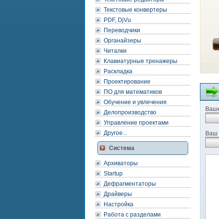
Текстовые конвертеры
PDF, DjVu
Переводчики
Органайзеры
Читалки
Клавиатурные тренажеры
Раскладка
Проектирование
ПО для математиков
Обучение и увлечения
Ваше
Делопроизводство
Управление проектами
Другое...
Ваш 
Система
Архиваторы
Startup
Дефрагментаторы
Драйверы
Настройка
Работа с разделами