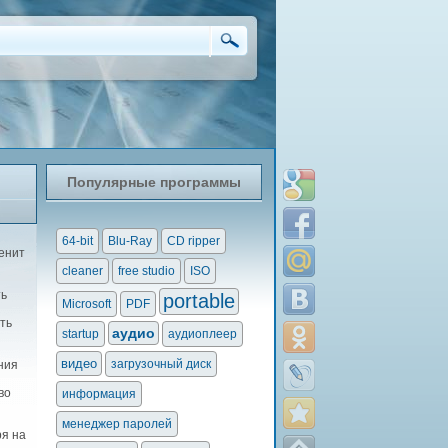
Популярные программы
64-bit
Blu-Ray
CD ripper
енит
cleaner
free studio
ISO
ть
portable
Microsoft
PDF
ть
аудио
startup
аудиоплеер
видео
загрузочный диск
ния
во
информация
менеджер паролей
ря на