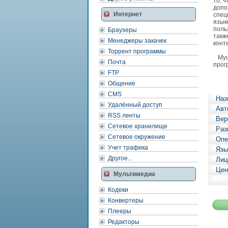
то, 
допо
Интернет
спец
язык
поль
Браузеры
такж
Менеджеры закачек
конт
Торрент программы
Myun
Почта
прог
FTP
Общение
CMS
Наз
Удалённый доступ
Авт
RSS ленты
Вер
Сетевое хранилище
Раз
Сетевое окружение
Опе
Учет трафика
Язы
Другое...
Лиц
Цен
Мультимедиа
Кодеки
Конвертеры
Плееры
Редакторы