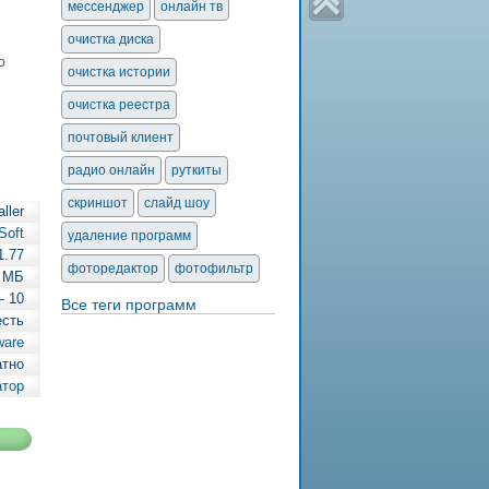
мессенджер
онлайн тв
очистка диска
о
очистка истории
очистка реестра
почтовый клиент
радио онлайн
руткиты
скриншот
слайд шоу
ller
Soft
удаление программ
1.77
фоторедактор
фотофильтр
5 МБ
— 10
Все теги программ
есть
ware
атно
атор