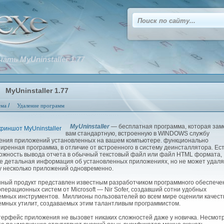
чать MyUninstaller 1.77
MyUninstaller 1.77
/
ема
Удаление программ
MyUninstaller
— бесплатная программа, которая зам
вам стандартную, встроенную в WINDOWS службу
ения приложений установленных на вашем компьютере. функционально
иренная программа, в отличие от встроенного в систему деинсталлятора. Ес
ожность вывода отчета в обычный текстовый файл или файл HTML формата,
е детальная информация об установленных приложениях, но не может удаля
у несколько приложений одновременно.
ый продукт представлен известным разработчиком программного обеспече
операционных систем от Microsoft — Nir Sofer, создавший сотни удобных
емных инструментов. Миллионы пользователей во всем мире оценили качест
емных утилит, создаваемых этим талантливым программистом.
рфейс приложения не вызовет никаких сложностей даже у новичка. Несмот