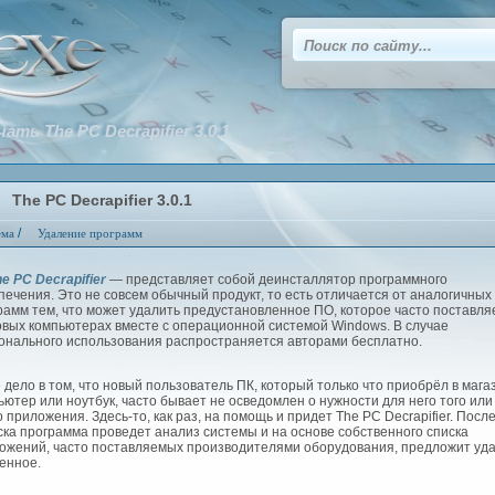
чать The PC Decrapifier 3.0.1
The PC Decrapifier 3.0.1
/
ема
Удаление программ
e PC Decrapifier
— представляет собой деинсталлятор программного
печения. Это не совсем обычный продукт, то есть отличается от аналогичных
рамм тем, что может удалить предустановленное ПО, которое часто поставля
овых компьютерах вместе с операционной системой Windows. В случае
онального использования распространяется авторами бесплатно.
дело в том, что новый пользователь ПК, который только что приобрёл в мага
ьютер или ноутбук, часто бывает не осведомлен о нужности для него того или
о приложения. Здесь-то, как раз, на помощь и придет The PC Decrapifier. Посл
ска программа проведет анализ системы и на основе собственного списка
ожений, часто поставляемых производителями оборудования, предложит уд
енное.