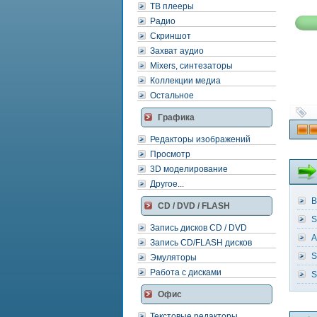
ТВ плееры
Радио
Скриншот
Захват аудио
Mixers, синтезаторы
Коллекции медиа
Остальное
Графика
Редакторы изображений
Просмотр
3D моделирование
Другое...
B
CD / DVD / FLASH
S
Запись дисков CD / DVD
A
Запись CD/FLASH дисков
S
Эмуляторы
Работа с дисками
S
Офис
Текстовые редакторы