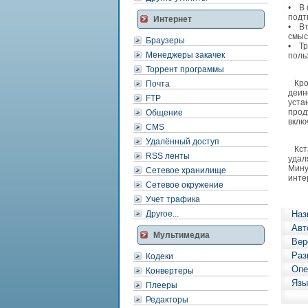
• В 
подт
Интернет
• Вт
смыс
Браузеры
• Тр
Менеджеры закачек
поль
Торрент программы
Кром
Почта
деин
FTP
уста
прод
Общение
вклю
CMS
Удалённый доступ
Кста
RSS ленты
удал
Мину
Сетевое хранилище
инте
Сетевое окружение
Учет трафика
Другое...
Наз
Авт
Мультимедиа
Вер
Раз
Кодеки
Опе
Конвертеры
Язы
Плееры
Редакторы