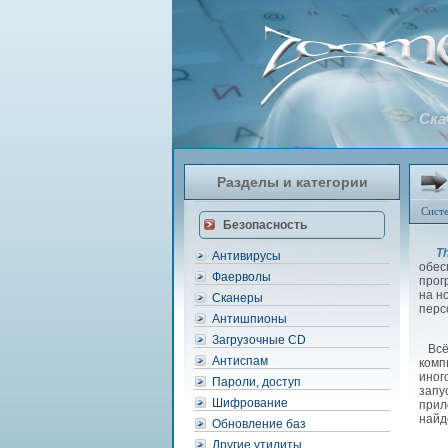
Ска
Разделы и категории
Сист
Безопасность
Th
Антивирусы
обес
Фаерволы
прог
на н
Сканеры
перс
Антишпионы
Загрузочные CD
Всё 
Антиспам
комп
иног
Пароли, доступ
запу
Шифрование
прил
найд
Обновление баз
Другие утилиты