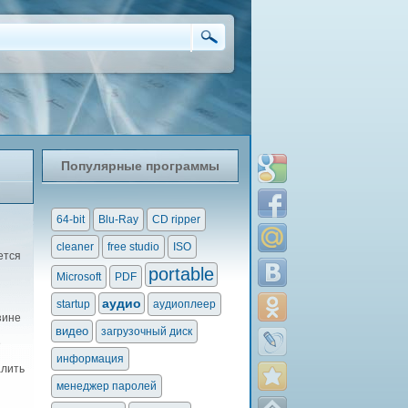
Популярные программы
64-bit
Blu-Ray
CD ripper
cleaner
free studio
ISO
ется
portable
Microsoft
PDF
аудио
startup
аудиоплеер
зине
видео
загрузочный диск
е
информация
алить
менеджер паролей