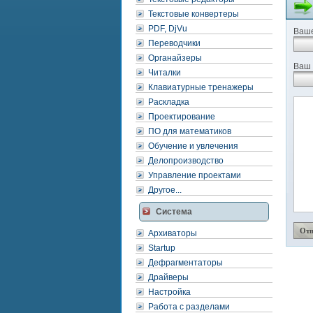
Текстовые конвертеры
PDF, DjVu
Ваше
Переводчики
Органайзеры
Ваш 
Читалки
Клавиатурные тренажеры
Раскладка
Проектирование
ПО для математиков
Обучение и увлечения
Делопроизводство
Управление проектами
Другое...
Система
Архиваторы
Startup
Дефрагментаторы
Драйверы
Настройка
Работа с разделами