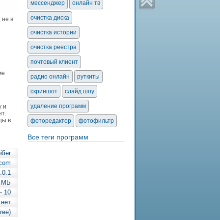
мессенджер
онлайн тв
очистка диска
 не в
очистка истории
очистка реестра
почтовый клиент
ме
радио онлайн
руткиты
скриншот
слайд шоу
удаление программ
у и
т.
цы в
фоторедактор
фотофильтр
Все теги программ
fier
.com
.0.1
 МБ
— 10
 нет
ree)