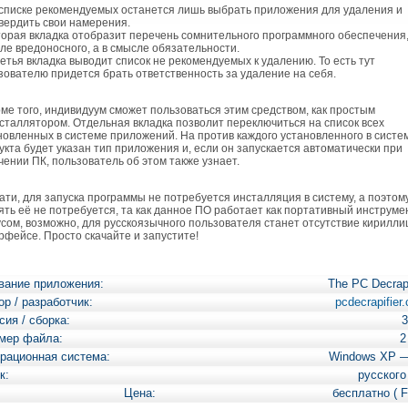
списке рекомендуемых останется лишь выбрать приложения для удаления и
вердить свои намерения.
орая вкладка отобразит перечень сомнительного программного обеспечения,
ле вредоносного, а в смысле обязательности.
етья вкладка выводит список не рекомендуемых к удалению. То есть тут
зователю придется брать ответственность за удаление на себя.
е того, индивидуум сможет пользоваться этим средством, как простым
сталлятором. Отдельная вкладка позволит переключиться на список всех
новленных в системе приложений. На против каждого установленного в систе
укта будет указан тип приложения и, если он запускается автоматически при
чении ПК, пользователь об этом также узнает.
ти, для запуска программы не потребуется инсталляция в систему, а поэтом
ять её не потребуется, та как данное ПО работает как портативный инструмен
сом, возможно, для русскоязычного пользователя станет отсутствие кирилли
рфейсе. Просто скачайте и запустите!
вание приложения:
The PC Decrapi
ор / разработчик:
pcdecrapifier
сия / сборка:
3
мер файла:
2
рационная система:
Windows XP 
к:
русского
Цена:
бесплатно ( F