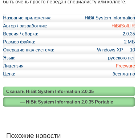
быть очень просто передан специалисту или коллеге.
Название приложения:
HiBit System Information
Автор / разработчик:
HiBitSoft.IR
Версия / сборка:
2.0.35
Размер файла:
2 МБ
Операционная система:
Windows XP — 10
Язык:
русского нет
Лицензия:
Freeware
Цена:
бесплатно
Скачать HiBit System Information 2.0.35
— HiBit System Information 2.0.35 Portable
Похожие новости