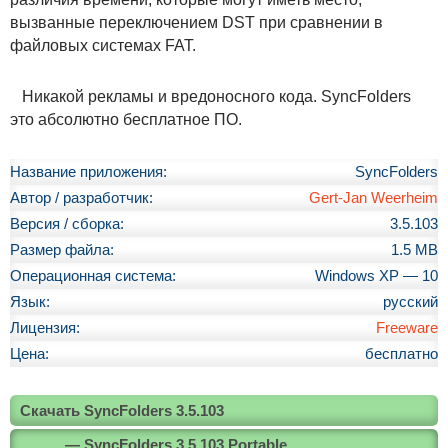
вызванные переключением DST при сравнении в
файловых системах FAT.
Никакой рекламы и вредоносного кода. SyncFolders
это абсолютно бесплатное ПО.
Название приложения:
SyncFolders
Автор / разработчик:
Gert-Jan Weerheim
Версия / сборка:
3.5.103
Размер файла:
1.5 MB
Операционная система:
Windows XP — 10
Язык:
русский
Лицензия:
Freeware
Цена:
бесплатно
Скачать SyncFolders 3.5.103
— SyncFolders 3.5.103 Portable