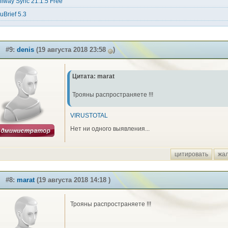
llway Sync 21.1.5 Free
uBrief 5.3
#9:
denis
(19 августа 2018 23:58
)
Цитата: marat
Трояны распространяете !!!
VIRUSTOTAL
Нет ни одного выявления...
цитировать
жа
#8:
marat
(19 августа 2018 14:18 )
Трояны распространяете !!!