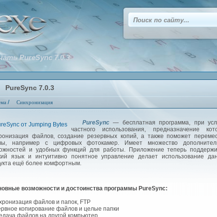
чать PureSync 7.0.3
PureSync 7.0.3
/
ема
Синхронизация
PureSync
— бесплатная программа, при усл
частного использования, предназначение кото
ронизация файлов, создание резервных копий, а также поможет переме
лы, например с цифровых фотокамер. Имеет множество дополнител
ожностей и удобных функций для работы. Приложение теперь поддержи
кий язык и интуитивно понятное управление делает использование дан
укта ещё более комфортным.
вные возможности и достоинства программы PureSync:
хронизация файлов и папок, FTP
ервное копирование файлов и целые папки
едача файлов на другой компьютер