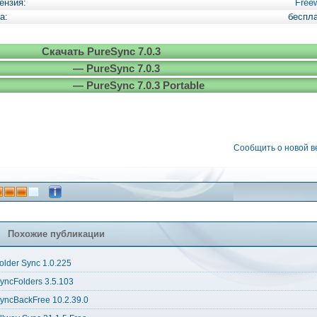
ензия:
Free
а:
беспл
Скачать PureSync 7.0.3
— PureSync 7.0.3
— PureSync 7.0.3 Portable
Сообщить о новой 
Похожие публикации
older Sync 1.0.225
yncFolders 3.5.103
yncBackFree 10.2.39.0