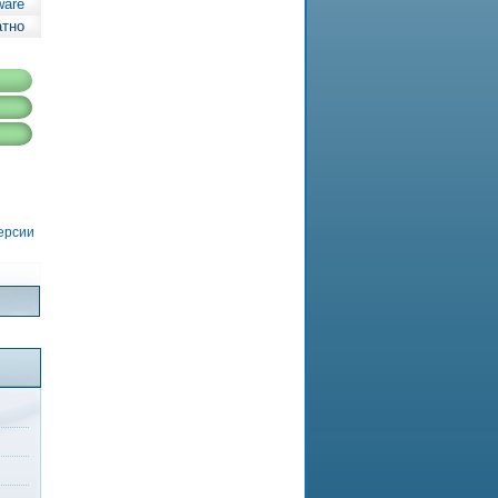
ware
атно
версии