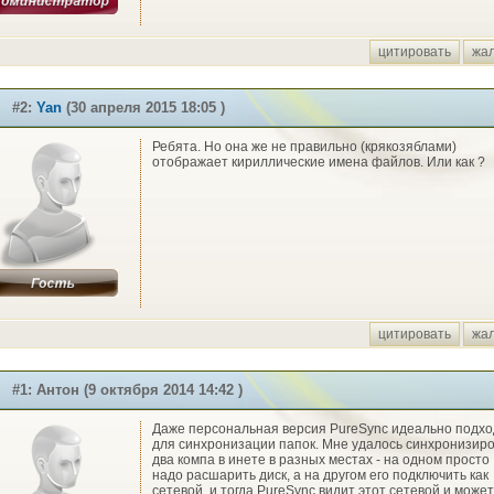
цитировать
жа
#2:
Yan
(30 апреля 2015 18:05 )
Ребята. Но она же не правильно (крякозяблами)
отображает кириллические имена файлов. Или как ?
цитировать
жа
#1: Антон (9 октября 2014 14:42 )
Даже персональная версия PureSync идеально подхо
для синхронизации папок. Мне удалось синхронизир
два компа в инете в разных местах - на одном просто
надо расшарить диск, а на другом его подключить как
сетевой, и тогда PureSync видит этот сетевой и может