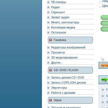
Лиц
ТВ плееры
Цен
Радио
Скриншот
Захват аудио
Mixers, синтезаторы
Коллекции медиа
Остальное
Графика
Редакторы изображений
Просмотр
3D моделирование
Другое...
CD / DVD / FLASH
Запись дисков CD / DVD
Запись CD/FLASH дисков
Эмуляторы
F
Работа с дисками
S
Офис
S
Текстовые редакторы