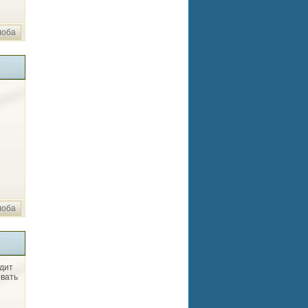
лоба
лоба
дит
овать