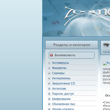
Ска
Разделы и категории
Сист
Безопасность
Антивирусы
Фаерволы
синх
фай
Сканеры
возм
Антишпионы
русс
прод
Загрузочные CD
Антиспам
Пароли, доступ
Осно
Шифрование
•Син
Обновление баз
•Рез
Другие утилиты
•Пер