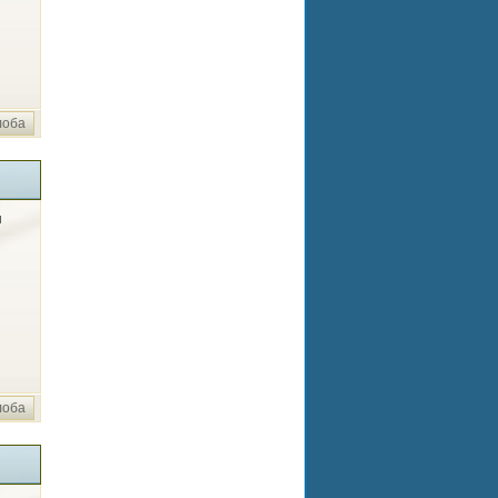
лоба
и
лоба