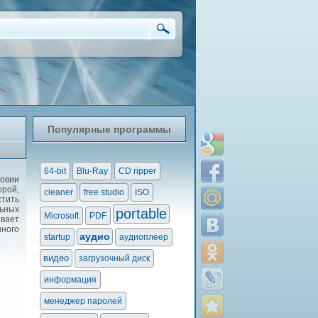
Популярные программы
64-bit
Blu-Ray
CD ripper
овии
рой,
cleaner
free studio
ISO
стить
ьных
portable
Microsoft
PDF
вает
ного
аудио
startup
аудиоплеер
видео
загрузочный диск
информация
менеджер паролей