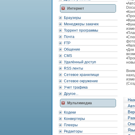
•Авт
Docum
Интернет
•Кон
•Про
Браузеры
•Фун
Менеджеры закачек
•Фун
изме
Торрент программы
•Пла
Почта
•Спе
фото
FTP
•Явл
Общение
•Для
возм
CMS
•Про
Удалённый доступ
новы
RSS ленты
Вним
Сетевое хранилище
нахо
изме
Сетевое окружение
(Соз
Учет трафика
Другое...
Наз
Мультимедиа
Авт
Вер
Кодеки
Раз
Конвертеры
Опе
Плееры
Язы
Редакторы