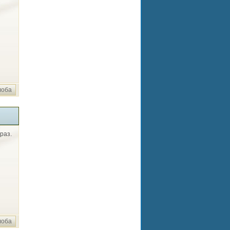
лоба
раз.
лоба