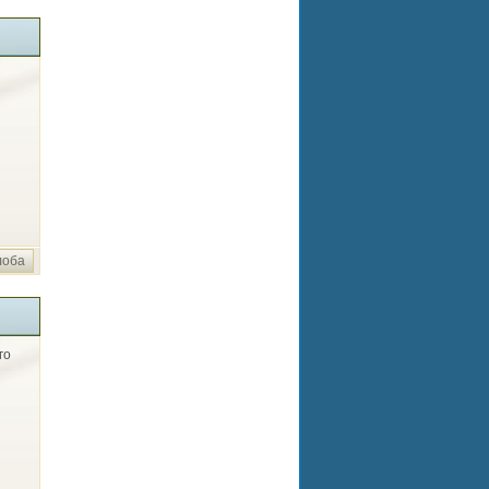
лоба
го