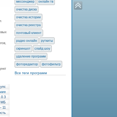
мессенджер
онлайн тв
очистка диска
очистка истории
л
очистка реестра
овых
почтовый клиент
радио онлайн
руткиты
гов,
скриншот
слайд шоу
удаление программ
фоторедактор
фотофильтр
ункт
Все теги программ
Sync
ware
.0.3
5 МБ
— 11
есть