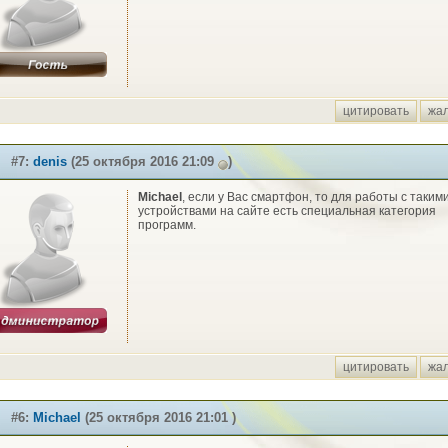
цитировать
жа
#7:
denis
(25 октября 2016 21:09
)
Michael
, если у Вас смартфон, то для работы с таким
устройствами на сайте есть специальная категория
программ.
цитировать
жа
#6:
Michael
(25 октября 2016 21:01 )