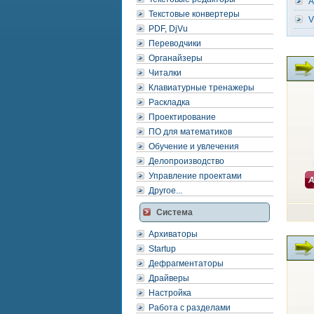
A
Текстовые конвертеры
V
PDF, DjVu
Переводчики
Органайзеры
Читалки
Клавиатурные тренажеры
Раскладка
Проектирование
ПО для математиков
Обучение и увлечения
Делопроизводство
Управление проектами
Другое...
Система
Архиваторы
Startup
Дефрагментаторы
Драйверы
Настройка
Работа с разделами