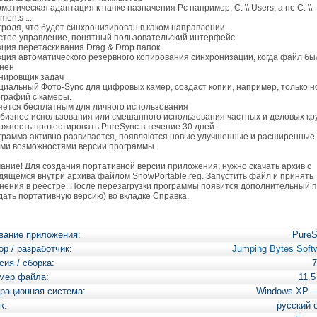
оматическая адаптация к папке назначения Pc например, C: \\ Users, а не C: \\
ents ...
троля, что будет синхронизирован в каком направлении
стое управление, понятный пользовательский интерфейс
кция перетаскивания Drag & Drop папок
кция автоматического резервного копирования синхронизации, когда файл бы
нен
нировщик задач
циальный Фото-Sync для цифровых камер, создаст копии, например, только н
графий с камеры.
яется бесплатным для личного использования
 бизнес-использования или смешанного использования частных и деловых кру
ожность протестировать PureSync в течение 30 дней.
грамма активно развивается, появляются новые улучшенные и расширенные
ми возможностями версии программы.
ание! Для создания портативной версии приложения, нужно скачать архив с
дящемся внутри архива файлом ShowPortable.reg. Запустить файл и принять
нения в реестре. После перезагрузки программы появится дополнительный п
дать портативную версию) во вкладке Справка.
вание приложения:
Pure
ор / разработчик:
Jumping Bytes Soft
сия / сборка:
7
мер файла:
11.
рационная система:
Windows XP 
к:
русский 