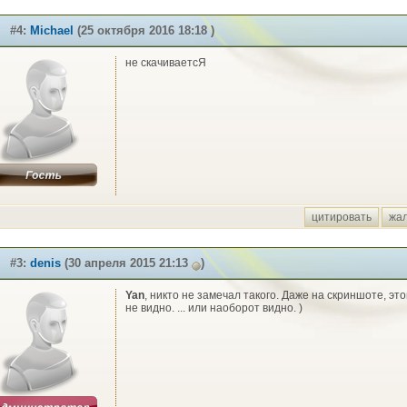
#4:
Michael
(25 октября 2016 18:18 )
не скачиваетсЯ
цитировать
жа
#3:
denis
(30 апреля 2015 21:13
)
Yan
, никто не замечал такого. Даже на скриншоте, это
не видно. ... или наоборот видно. )