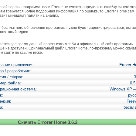
вой версии программа, если Errorer не сможет определить ошибку синего экр
вам требуется более подробная информация по ошибке, то Errorer Home сам
авит минидамп памяти на анализ.
бесплатного обновления программы нужно будет зарегистрироваться, остав
 почтовый адрес.
стоящее время данный проект изжил себя и официальный сайт программы
ше не доступен. Оригинальный файл Errorer Home, по-прежнему можно скачат
м сайте по ссылке ниже.
вание приложения:
Errorer 
ор / разработчик:
сия / сборка:
3
мер файла:
0.
рационная система:
Windows XP 
к:
рус
ензия:
Free
а:
беспл
Скачать Errorer Home 3.6.2