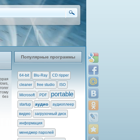
Популярные программы
64-bit
Blu-Ray
CD ripper
орая
ows,
cleaner
free studio
ISO
rorer
 тому
portable
Microsoft
PDF
 без
аудио
startup
аудиоплеер
видео
загрузочный диск
информация
менеджер паролей