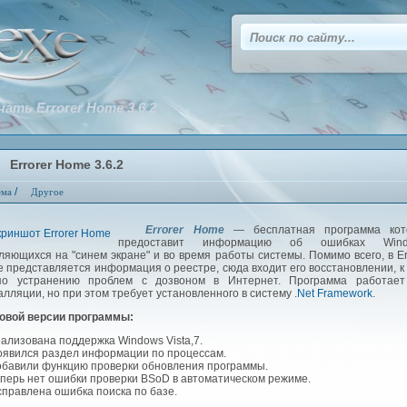
чать Errorer Home 3.6.2
Errorer Home 3.6.2
/
ема
Другое
Errorer Home
— бесплатная программа кот
предоставит информацию об ошибках Wind
ляющихся на "синем экране" и во время работы системы. Помимо всего, в Er
 представляется информация о реестре, сюда входит его восстановлении, к
о устранению проблем с дозвоном в Интернет. Программа работает
алляции, но при этом требует установленного в систему
.Net Framework
.
новой версии программы:
ализована поддержка Windows Vista,7.
явился раздел информации по процессам.
бавили функцию проверки обновления программы.
перь нет ошибки проверки BSoD в автоматическом режиме.
правлена ошибка поиска по базе.