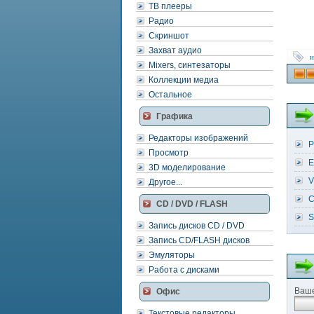
ТВ плееры
Радио
Скриншот
Захват аудио
и
Mixers, синтезаторы
Коллекции медиа
Остальное
Графика
Редакторы изображений
P
Просмотр
E
3D моделирование
V
Другое...
C
CD / DVD / FLASH
S
Запись дисков CD / DVD
Запись CD/FLASH дисков
Эмуляторы
Работа с дисками
Ваше
Офис
Текстовые редакторы