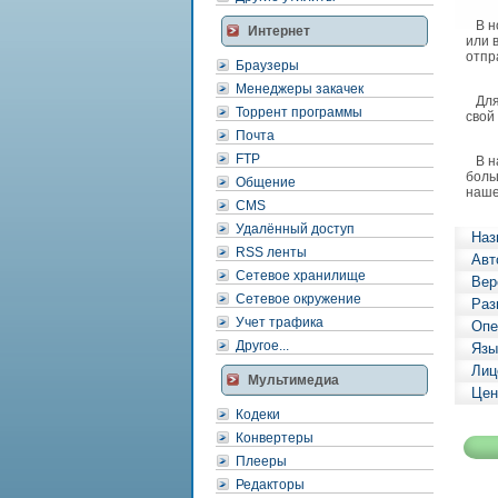
В но
Интернет
или 
отпр
Браузеры
Менеджеры закачек
Для 
Торрент программы
свой
Почта
FTP
В на
боль
Общение
наше
CMS
Удалённый доступ
Наз
RSS ленты
Авт
Сетевое хранилище
Вер
Сетевое окружение
Раз
Учет трафика
Опе
Другое...
Язы
Лиц
Мультимедиа
Цен
Кодеки
Конвертеры
Плееры
Редакторы