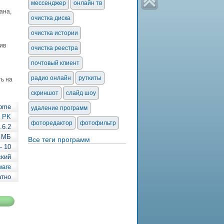
мессенджер
онлайн тв
ана,
очистка диска
очистка истории
ив
очистка реестра
почтовый клиент
радио онлайн
руткиты
ь на
скриншот
слайд шоу
Home
удаление программ
PK
фоторедактор
фотофильтр
.6.2
5 МБ
Все теги программ
— 10
ский
ware
атно