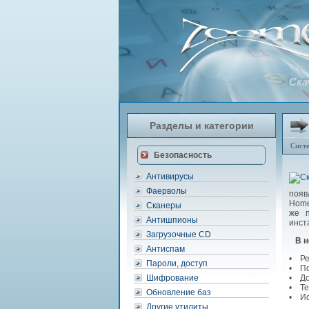
Ска
Разделы и категории
Сист
Безопасность
Антивирусы
Фаерволы
появ
Home
Сканеры
же п
Антишпионы
инст
Загрузочные CD
В 
Антиспам
• Ре
Пароли, доступ
• По
Шифрование
• До
• Те
Обновление баз
• Ис
Другие утилиты