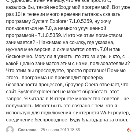
С удовольствием напишу, что не все просто с,
казалось бы, такой необходимой программой. Вот уже
раз 10! в течении много времени пытаюсь скачать
программу Syctem Explorer 7.1.0.5359, ну хочу
пользоваться не 7.0, а немного улучшенной
программой - 7.1.0.5359. И кто же этим поганством
занимается? - Нажимаю на ссылку, где указана,
нужная мне версия, а скачивается опять 7.0! и так
бесконечно. Могу ли я узнать что это за игры и кто, с
какой целью заниматся этим с нами, пользователями?
Что этим вы преследуете, просто противно! Помимо
этого , программа не производит проверку
безопасности процессов, браузер Opera отвечает, что
сайт Systemexplorer.net не может обработать этот
запрос. Я читала в Интернете множество советов - не
получилось. Может-быть это связано с тем, что я
использую для подключения к интернетя Wi-Fi роутер,
соединение беспроводное. Буду благодарна за ответ.
Светлана
25 января 2019 18:36