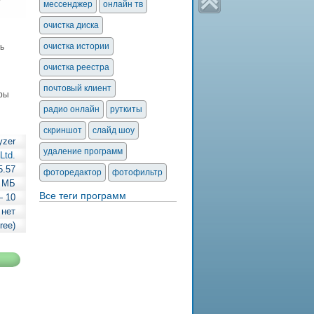
мессенджер
онлайн тв
очистка диска
очистка истории
ь
очистка реестра
почтовый клиент
уры
радио онлайн
руткиты
скриншот
слайд шоу
yzer
удаление программ
Ltd.
5.57
фоторедактор
фотофильтр
1 МБ
Все теги программ
— 10
 нет
ree)