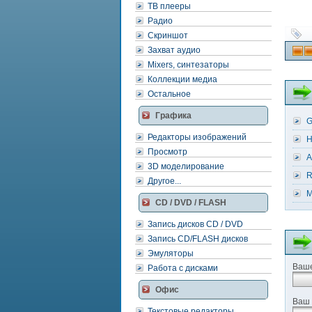
ТВ плееры
Радио
Скриншот
Захват аудио
Mixers, синтезаторы
Коллекции медиа
Остальное
Графика
G
Редакторы изображений
H
Просмотр
A
3D моделирование
R
Другое...
M
CD / DVD / FLASH
Запись дисков CD / DVD
Запись CD/FLASH дисков
Эмуляторы
Ваше
Работа с дисками
Офис
Ваш 
Текстовые редакторы