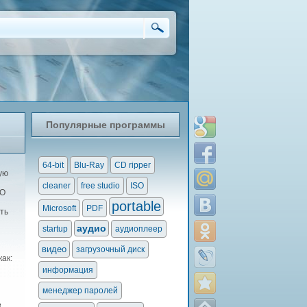
Популярные программы
64-bit
Blu-Ray
CD ripper
ую
cleaner
free studio
ISO
ПО
portable
Microsoft
PDF
ть
аудио
startup
аудиоплеер
видео
загрузочный диск
ак:
информация
менеджер паролей
е