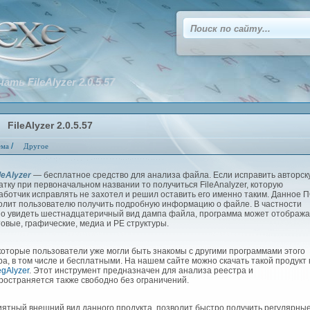
ать FileAlyzer 2.0.5.57
FileAlyzer 2.0.5.57
/
ема
Другое
leAlyzer
— бесплатное средство для анализа файла. Если исправить авторск
атку при первоначальном названии то получиться FileAnalyzer, которую
аботчик исправлять не захотел и решил оставить его именно таким. Данное 
олит пользователю получить подробную информацию о файле. В частности
о увидеть шестнадцатеричный вид дампа файла, программа может отобража
товые, графические, медиа и PE структуры.
торые пользователи уже могли быть знакомы с другими программами этого
ра, в том числе и бесплатными. На нашем сайте можно скачать такой продукт к
gAlyzer
. Этот инструмент предназначен для анализа реестра и
ространяется также свободно без ограничений.
тный внешний вид данного продукта, позволит быстро получить регулярны