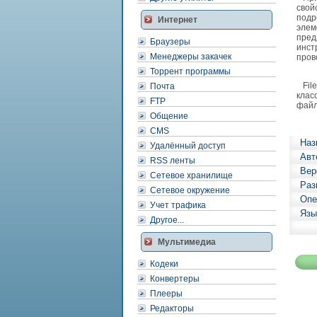
свой
подр
Интернет
элем
пред
Браузеры
инст
Менеджеры закачек
пров
Торрент программы
File
Почта
клас
FTP
файл
Общение
CMS
Наз
Удалённый доступ
Авт
RSS ленты
Вер
Сетевое хранилище
Раз
Сетевое окружение
Опе
Учет трафика
Язы
Другое...
Мультимедиа
Кодеки
Конвертеры
Плееры
Редакторы