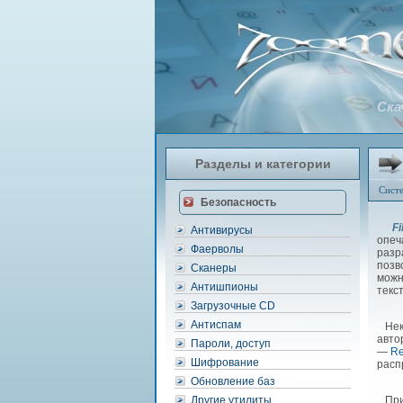
Скач
Разделы и категории
Сист
Безопасность
Fi
Антивирусы
опеч
Фаерволы
разр
позв
Сканеры
можн
Антишпионы
текс
Загрузочные CD
Антиспам
Неко
авто
Пароли, доступ
—
Re
Шифрование
расп
Обновление баз
Другие утилиты
Прия