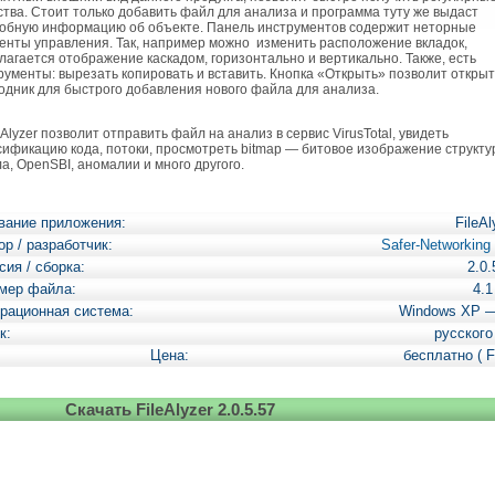
ства. Стоит только добавить файл для анализа и программа туту же выдаст
обную информацию об объекте. Панель инструментов содержит неторные
енты управления. Так, например можно изменить расположение вкладок,
лагается отображение каскадом, горизонтально и вертикально. Также, есть
рументы: вырезать копировать и вставить. Кнопка «Открыть» позволит открыт
одник для быстрого добавления нового файла для анализа.
Alyzer позволит отправить файл на анализ в сервис VirusTotal, увидеть
сификацию кода, потоки, просмотреть bitmap — битовое изображение структ
а, OpenSBI, аномалии и много другого.
вание приложения:
FileAl
ор / разработчик:
Safer-Networking 
сия / сборка:
2.0.
мер файла:
4.
рационная система:
Windows XP 
к:
русского
Цена:
бесплатно ( F
Скачать FileAlyzer 2.0.5.57