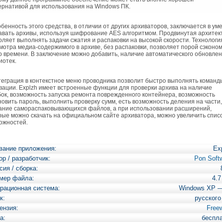
ернативой для использования на Windows ПК.
енность этого средства, в отличии от других архиваторов, заключается в ум
авать архивы, используя шифрование AES алгоритмом. Продвинутая архитек
оляет выполнять задачи сжатия и распаковки на высокой скорости. Технологи
мотра медиа-содержимого в архиве, без распаковки, позволяет порой сэконо
о времени. В заключение можно добавить, наличие автоматического обновле
иотек.
грация в контекстное меню проводника позволит быстро выполнять команд
вации. Explzh имеет встроенные функции для проверки архива на наличие
ок, возможность запуска ремонта поврежденного контейнера, возможность
новить пароль, выполнить проверку сумм, есть возможность деления на части,
ание самораспаковывающихся файлов, а при использовании расширений,
рые можно скачать на официальном сайте архиватора, можно увеличить спис
ожностей.
вание приложения:
Ex
ор / разработчик:
Pon Soft
сия / сборка:
мер файла:
4.
рационная система:
Windows XP 
к:
русского
ензия:
Free
а:
беспл