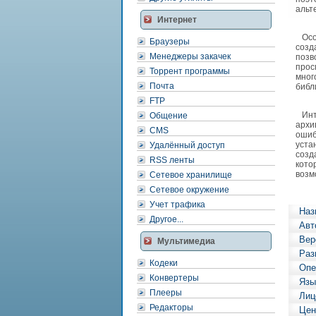
альт
Интернет
Особ
Браузеры
созд
Менеджеры закачек
позв
прос
Торрент программы
мног
Почта
библ
FTP
Инте
Общение
архи
CMS
ошиб
уста
Удалённый доступ
созд
RSS ленты
кото
возм
Сетевое хранилище
Сетевое окружение
Учет трафика
Наз
Другое...
Авт
Вер
Мультимедиа
Раз
Кодеки
Опе
Конвертеры
Язы
Плееры
Лиц
Редакторы
Цен