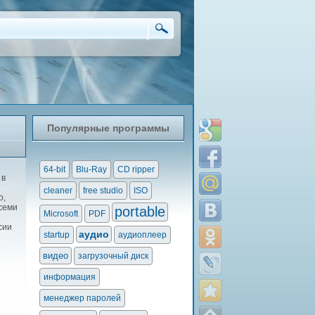
Популярные программы
64-bit
Blu-Ray
CD ripper
 в
cleaner
free studio
ISO
о,
семи
portable
Microsoft
PDF
й
сии
аудио
startup
аудиоплеер
видео
загрузочный диск
информация
менеджер паролей