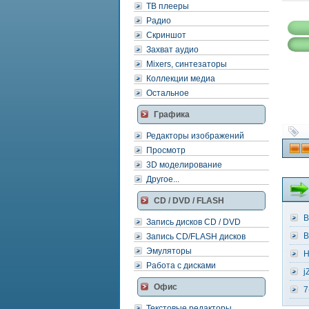
ТВ плееры
Радио
Скриншот
Захват аудио
Mixers, синтезаторы
Коллекции медиа
Остальное
Графика
Редакторы изображений
Просмотр
3D моделирование
Другое...
CD / DVD / FLASH
B
Запись дисков CD / DVD
B
Запись CD/FLASH дисков
Эмуляторы
H
Работа с дисками
j
Офис
7
Текстовые редакторы