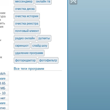
мессенджер
онлайн тв
очистка диска
ении
очистка истории
тура
я
мить
очистка реестра
ния
почтовый клиент
радио онлайн
руткиты
ы
скриншот
слайд шоу
удаление программ
ок
фоторедактор
фотофильтр
Все теги программ
plzh
ware
8.65
7 МБ
— 10
 нет
ware
атно