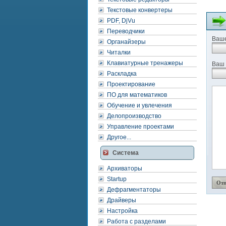
Текстовые конвертеры
PDF, DjVu
Переводчики
Ваше
Органайзеры
Читалки
Клавиатурные тренажеры
Ваш 
Раскладка
Проектирование
ПО для математиков
Обучение и увлечения
Делопроизводство
Управление проектами
Другое...
Система
Архиваторы
Startup
Дефрагментаторы
Драйверы
Настройка
Работа с разделами