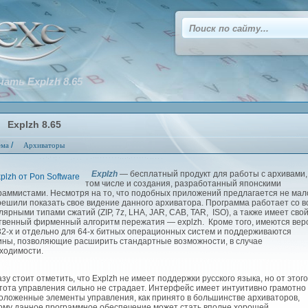
чать Explzh 8.65
Explzh 8.65
/
ема
Архиваторы
Explzh
— бесплатный продукт для работы с архивами,
том числе и создания, разработанный японскими
раммистами. Несмотря на то, что подобных приложений предлагается не мал
решили показать свое видение данного архиватора. Программа работает со в
лярными типами сжатий (ZIP, 7z, LHA, JAR, CAB, TAR, ISO), а также имеет сво
твенный фирменный алгоритм пережатия — еxplzh. Кроме того, имеются вер
32-х и отдельно для 64-х битных операционных систем и поддерживаются
ины, позволяющие расширить стандартные возможности, в случае
ходимости.
у стоит отметить, что Explzh не имеет поддержки русского языка, но от этого
тота управления сильно не страдает. Интерфейс имеет интуитивно грамотно
оложенные элементы управления, как принято в большинстве архиваторов,
ому данное программное обеспечение может стать вполне хорошей