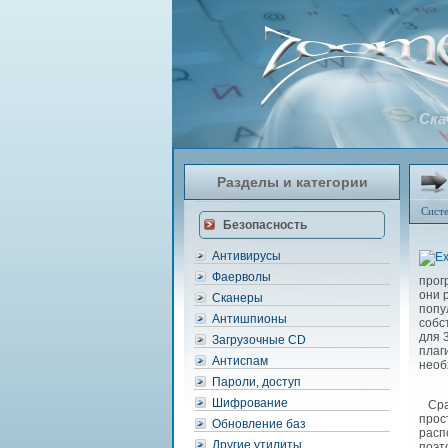
Ска
Разделы и категории
Сист
Безопасность
Антивирусы
Фаерволы
прог
они 
Сканеры
попу
Антишпионы
собс
для 
Загрузочные CD
плаг
Антиспам
необ
Пароли, доступ
Шифрование
Сраз
прос
Обновление баз
расп
Другие утилиты
поэт