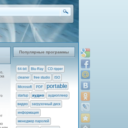
Популярные программы
64-bit
Blu-Ray
CD ripper
о,
ска
cleaner
free studio
ISO
portable
Microsoft
PDF
аудио
startup
аудиоплеер
го
видео
загрузочный диск
информация
ет
менеджер паролей
но
ы или