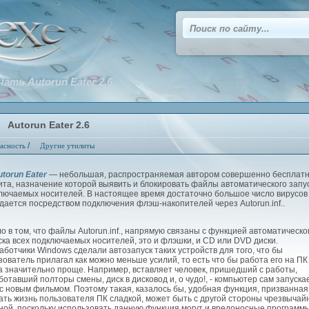
чать Autorun Eater 2.6
Autorun Eater 2.6
/
асность
Другие утилиты
utorun Eater
— небольшая, распространяемая автором совершенно бесплатн
ита, назначение которой выявить и блокировать файлы автоматического запу
лючаемых носителей. В настоящее время достаточно большое число вирусов
дается посредством подключения флэш-накопителей через Autorun.inf..
 в том, что файлы Autorun.inf., напрямую связаны с функцией автоматическо
ска всех подключаемых носителей, это и флэшки, и CD или DVD диски.
аботчики Windows сделали автозапуск таких устройств для того, что бы
зователь прилагал как можно меньше усилий, то есть что бы работа его на ПК
а значительно проще. Например, вставляет человек, пришедший с работы,
ботавший полторы смены, диск в дисковод и, о чудо!, - компьютер сам запуска
 с новым фильмом. Поэтому такая, казалось бы, удобная функция, призванная
ать жизнь пользователя ПК сладкой, может быть с другой стороны чрезвычай
ной, поскольку использовать данную функция могут и вредоносные программ