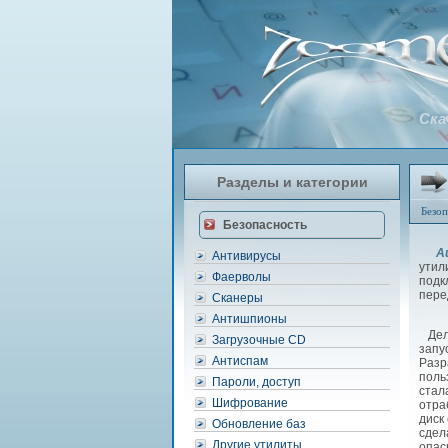
Ска
Разделы и категории
Безоп
Безопасность
A
Антивирусы
утил
Фаерволы
подк
пере
Сканеры
Антишпионы
Дело
Загрузочные CD
запу
Антиспам
Разр
поль
Пароли, доступ
стал
Шифрование
отра
диск
Обновление баз
сдел
Другие утилиты
опас