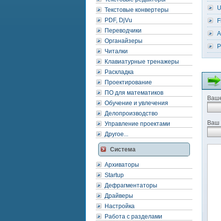
U
Текстовые конвертеры
PDF, DjVu
F
Переводчики
A
Органайзеры
P
Читалки
Клавиатурные тренажеры
Раскладка
Проектирование
ПО для математиков
Ваше
Обучение и увлечения
Делопроизводство
Ваш 
Управление проектами
Другое...
Система
Архиваторы
Startup
Дефрагментаторы
Драйверы
Настройка
Работа с разделами