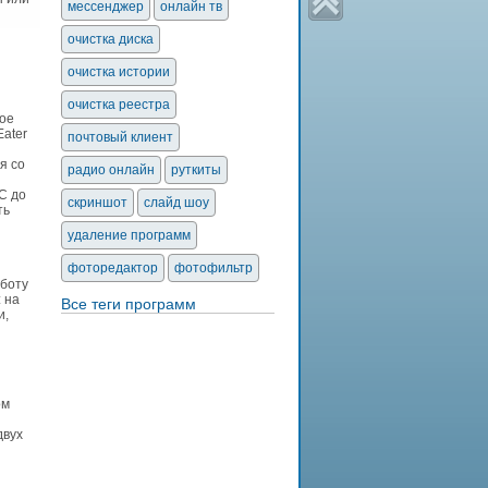
мессенджер
онлайн тв
очистка диска
очистка истории
очистка реестра
ое
Eater
почтовый клиент
я со
радио онлайн
руткиты
C до
скриншот
слайд шоу
ть
удаление программ
фоторедактор
фотофильтр
аботу
 на
Все теги программ
и,
ом
двух