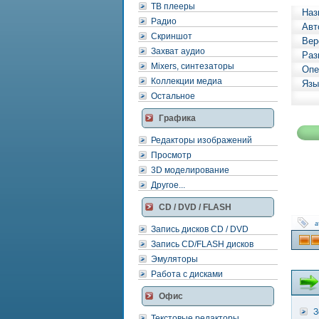
ТВ плееры
Наз
Радио
Авт
Скриншот
Вер
Захват аудио
Раз
Mixers, синтезаторы
Опе
Коллекции медиа
Язы
Остальное
Графика
Редакторы изображений
Просмотр
3D моделирование
Другое...
CD / DVD / FLASH
a
Запись дисков CD / DVD
Запись CD/FLASH дисков
Эмуляторы
Работа с дисками
Офис
З
Текстовые редакторы