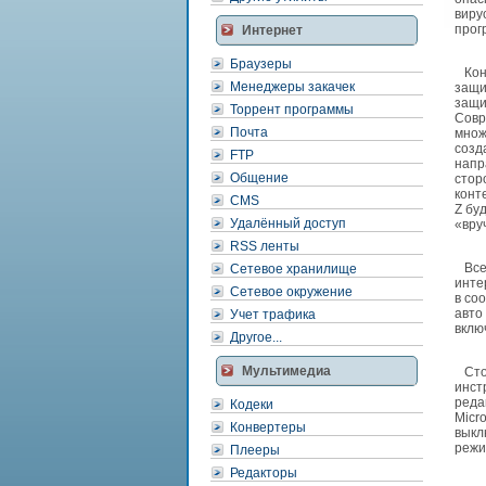
виру
прог
Интернет
Браузеры
Коне
Менеджеры закачек
защи
защи
Торрент программы
Совр
Почта
множ
созд
FTP
напр
Общение
стор
конт
CMS
Z бу
Удалённый доступ
«вру
RSS ленты
Все 
Сетевое хранилище
инте
Сетевое окружение
в со
авто
Учет трафика
вклю
Другое...
Мультимедиа
Стои
инст
реда
Кодеки
Micro
Конвертеры
выкл
режи
Плееры
Редакторы