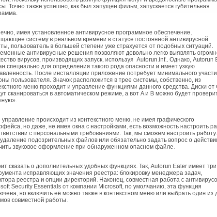
сы. Точно также успешно, как был запущен фильм, запускается губительная
рамма.
чно, имея установленное антивирусное программное обеспечение,
щающее систему в реальном времени в статусе постоянной антивирусной
ты, пользователь в большей степени уже страхуется от подобных ситуаций.
еменные антивирусные решения позволяют довольно легко выявлять огромн
ество вирусов, производящих запуск, используя Autorun.inf.. Однако, Autorun 
ан специально для определения такого рода опасности и имеет узкую
авленность. После инсталляции приложение потребует минимального участи
оны пользователя. Значок расположится в трее системы, собственно, из
екстного меню проходит и управление функциями данного средства. Диски от 
дут сканироваться в автоматическом режиме, а вот A и B можно будет провери
чную».
управление происходит из контекстного меню, не имея графического
рфейса, но даже, не имея окна с настройками, есть возможность настроить р
ответствии с персональными требованиями. Так, мы сможем настроить работу:
 удаление подозрительных файлов или обязательно задать вопрос о действи
чить звуковое оформление при обнаруженном опасном файле.
т сказать о дополнительных удобных функциях. Так, Autorun Eater имеет три
румента исправляющих значения реестра: блокировку менеджера задач,
ктора реестра и опции директорий. Наконец, совместная работа с антивирус
soft Security Essentials от компании Microsoft, по умолчанию, эта функция
ючена, но включить её можно также в контекстном меню или выбрать один из 
мов совместной работы.