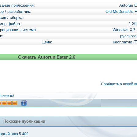
вание приложения:
Autorun E
ор / разработчик:
Old McDonald's 
сия / сборка:
мер файла:
1.3
рационная система:
Windows XP
к:
русского
Цена:
бесплатно (F
Скачать Autorun Eater 2.6
Сообщить о новой 
utorun.inf
Похожие публикации
оркий глаз 5.409