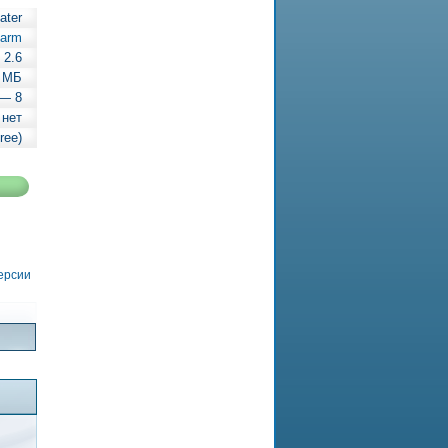
ater
Farm
2.6
9 МБ
 — 8
 нет
ree)
версии