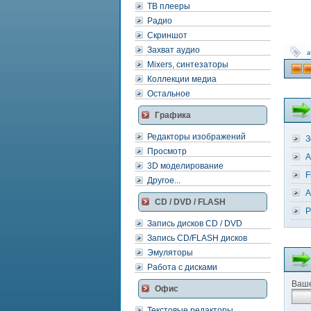
ТВ плееры
Радио
Скриншот
Захват аудио
a
Mixers, синтезаторы
Коллекции медиа
Остальное
Графика
Редакторы изображений
З
Просмотр
A
3D моделирование
F
Другое...
A
CD / DVD / FLASH
P
Запись дисков CD / DVD
Запись CD/FLASH дисков
Эмуляторы
Работа с дисками
Ваше
Офис
Текстовые редакторы