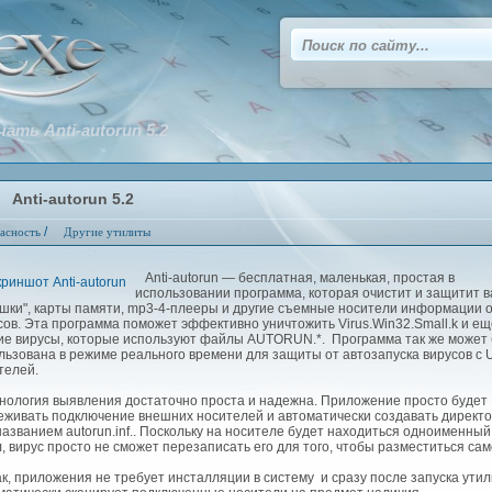
чать Anti-autorun 5.2
Anti-autorun 5.2
/
асность
Другие утилиты
Anti-autorun — бесплатная, маленькая, простая в
использовании программа, которая очистит и защитит 
шки", карты памяти, mp3-4-плееры и другие съемные носители информации 
сов. Эта программа поможет эффективно уничтожить Virus.Win32.Small.k и ещ
ие вирусы, которые используют файлы AUTORUN.*. Программа так же может
льзована в режиме реального времени для защиты от автозапуска вирусов с 
телей.
ология выявления достаточно проста и надежна. Приложение просто будет
еживать подключение внешних носителей и автоматически создавать директ
названием autorun.inf.. Поскольку на носителе будет находиться одноименный
, вирус просто не сможет перезаписать его для того, чтобы разместиться сам
, приложения не требует инсталляции в систему и сразу после запуска ути