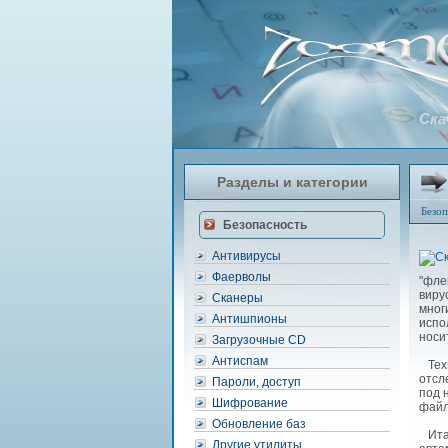
Ска
Разделы и категории
Безоп
Безопасность
Антивирусы
Фаерволы
"фле
виру
Сканеры
мног
Антишпионы
испо
носи
Загрузочные CD
Антиспам
Техн
отсл
Пароли, доступ
под 
Шифрование
файл
Обновление баз
Итак
Другие утилиты