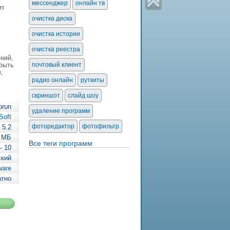
мессенджер
онлайн тв
ит
очистка диска
очистка истории
очистка реестра
ний,
почтовый клиент
крыть
,
радио онлайн
руткиты
скриншот
слайд шоу
orun
удаление программ
Soft
фоторедактор
фотофильтр
5.2
3 МБ
Все теги программ
— 10
ский
ware
атно