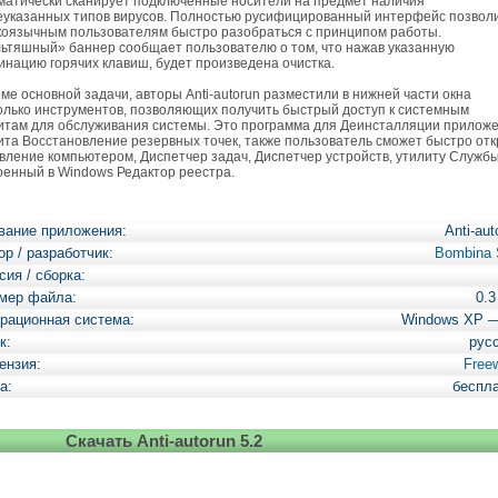
матически сканирует подключенные носители на предмет наличия
указанных типов вирусов. Полностью русифицированный интерфейс позвол
коязычным пользователям быстро разобраться с принципом работы.
ьтяшный» баннер сообщает пользователю о том, что нажав указанную
инацию горячих клавиш, будет произведена очистка.
е основной задачи, авторы Anti-autorun разместили в нижней части окна
олько инструментов, позволяющих получить быстрый доступ к системным
итам для обслуживания системы. Это программа для Деинсталляции приложе
ита Восстановление резервных точек, также пользователь сможет быстро от
вление компьютером, Диспетчер задач, Диспетчер устройств, утилиту Службы
оенный в Windows Редактор реестра.
вание приложения:
Anti-aut
ор / разработчик:
Bombina 
сия / сборка:
мер файла:
0.
рационная система:
Windows XP 
к:
рус
ензия:
Free
а:
беспл
Скачать Anti-autorun 5.2