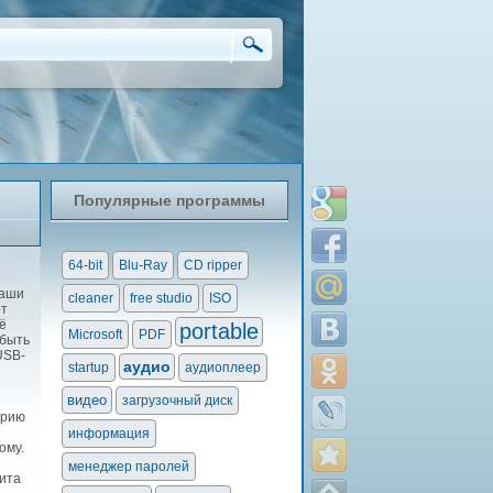
Популярные программы
64-bit
Blu-Ray
CD ripper
ваши
cleaner
free studio
ISO
от
ё
portable
Microsoft
PDF
 быть
USB-
аудио
startup
аудиоплеер
видео
загрузочный диск
орию
информация
ому.
менеджер паролей
лита