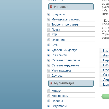
авто
выше
Интернет
русс
«Мул
комб
Браузеры
Менеджеры закачек
Кром
неск
Торрент программы
утил
Почта
утил
Упра
FTP
встр
Общение
CMS
Удалённый доступ
Наз
RSS ленты
Авт
Вер
Сетевое хранилище
Раз
Сетевое окружение
Опе
Учет трафика
Язы
Другое...
Лиц
Мультимедиа
Цен
Кодеки
Конвертеры
Плееры
Редакторы