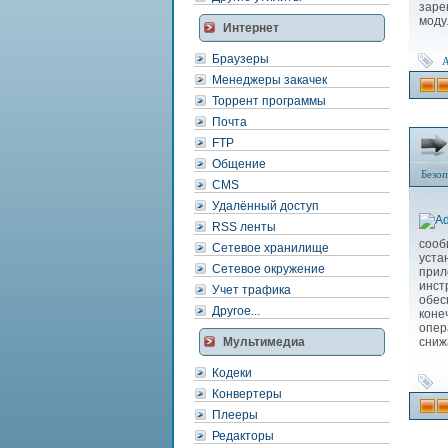
заре
моду
Интернет
Браузеры
Менеджеры закачек
Торрент программы
Почта
FTP
Общение
Безоп
CMS
Удалённый доступ
RSS ленты
сооб
Сетевое хранилище
уста
Сетевое окружение
при
инст
Учет трафика
обес
Другое...
коне
опер
Мультимедиа
сниж
Кодеки
Конвертеры
Плееры
Редакторы