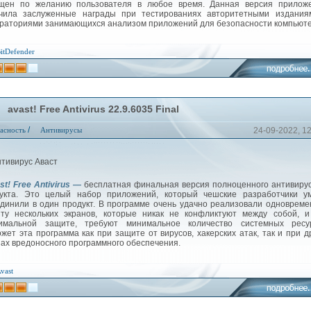
щен по желанию пользователя в любое время. Данная версия приложе
чила заслуженные награды при тестированиях авторитетными издания
раториями занимающихся анализом приложений для безопасности компьюте
itDefender
avast! Free Antivirus 22.9.6035 Final
/
асность
Антивирусы
24-09-2022, 1
st! Free Antivirus —
бесплатная финальная версия полноценного антивиру
укта. Это целый набор приложений, который чешские разработчики ум
динили в один продукт. В программе очень удачно реализовали одноврем
ту нескольких экранов, которые никак не конфликтуют между собой, и
имальной защите, требуют минимальное количество системных ресур
жет эта программа как при защите от вирусов, хакерских атак, так и при д
зах вредоносного программного обеспечения.
vast