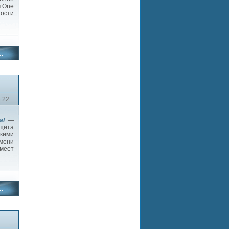
м One
ности
3:22
al
—
щита
скими
емени
имеет