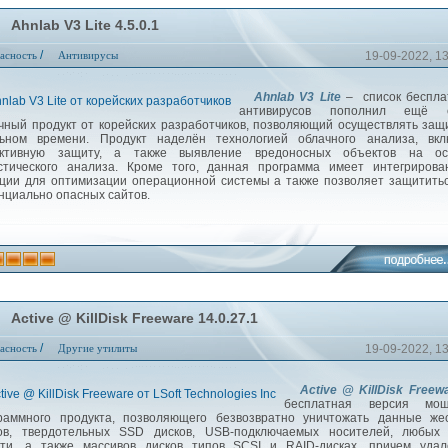
Ahnlab V3 Lite 4.5.0.1
/
асность
Антивирусы
19-09-2022, 1
Ahnlab V3 Lite
– список беспла
антивирусов пополнил ещё 
чный продукт от корейских разработчиков, позволяющий осуществлять защ
ьном времени. Продукт наделён технологией облачного анализа, вкл
активную защиту, а также выявление вредоносных объектов на ос
стического анализа. Кроме того, данная программа имеет интегрирова
ции для оптимизации операционной системы а также позволяет защитить
нциально опасных сайтов.
Active @ KillDisk Freeware 14.0.27.1
/
асность
Другие утилиты
19-09-2022, 1
Active @ KillDisk Freew
бесплатная версия мощ
раммного продукта, позволяющего безвозвратно уничтожать данные жес
ов, твердотельных SSD дисков, USB-подключаемых носителей, любых 
ти, а также массивов дисков типов SCSI и RAID-дисках, причем удал