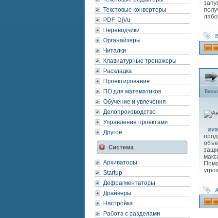
запу
Текстовые конвертеры
полу
лабо
PDF, DjVu
Переводчики
B
Органайзеры
Читалки
Клавиатурные тренажеры
Раскладка
Проектирование
ПО для математиков
Безоп
Обучение и увлечения
Делопроизводство
Управление проектами
ava
Другое...
прод
объе
Система
защи
макс
Архиваторы
Помо
угро
Startup
Дефрагментаторы
A
Драйверы
Настройка
Работа с разделами