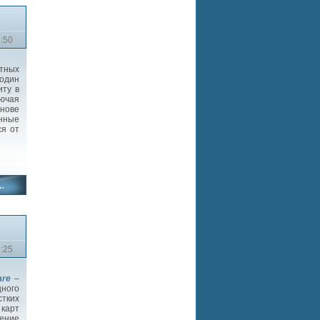
3:50
тных
один
иту в
ючая
нове
нные
ся от
3:25
are
–
ного
тких
карт
ение