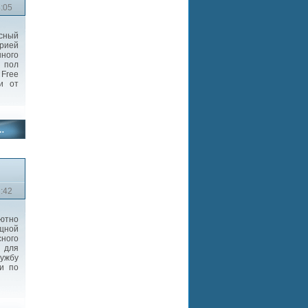
3:05
сный
рией
нного
 пол
 Free
и от
2:42
ютно
щной
сного
r для
лужбу
и по