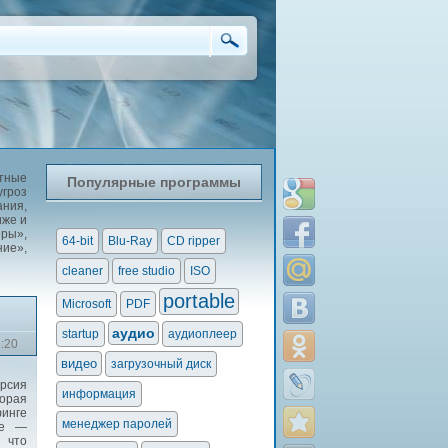
атные
Популярные программы
угроз
ания,
иже и
ры»,
64-bit
Blu-Ray
CD ripper
ние»,
cleaner
free studio
ISO
portable
Microsoft
PDF
аудио
startup
аудиоплеер
2:20
видео
загрузочный диск
рсия
информация
орая
финге
менеджер паролей
ee —
 что