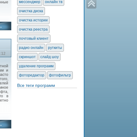
мессенджер
онлайн тв
анные
очистка диска
очистка истории
очистка реестра
почтовый клиент
радио онлайн
руткиты
2:12
скриншот
слайд шоу
тной
удаление программ
ам и
часто
фоторедактор
фотофильтр
ого,
елей
Все теги программ
мное
офта,
го в
метно