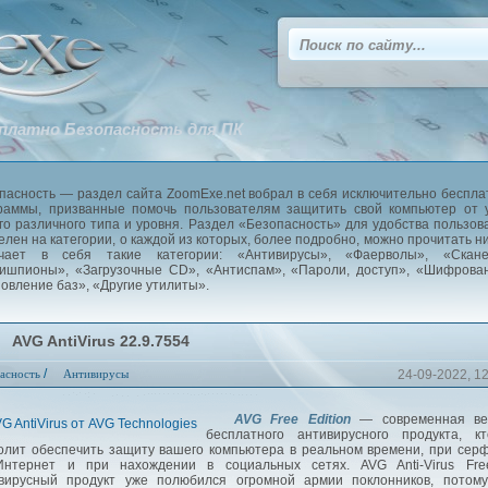
платно Безопасность для ПК
пасность — раздел сайта ZoomExe.net вобрал в себя исключительно беспл
раммы, призванные помочь пользователям защитить свой компьютер от 
го различного типа и уровня. Раздел «Безопасность» для удобства пользов
елен на категории, о каждой из которых, более подробно, можно прочитать н
ючает в себя такие категории: «Антивирусы», «Фаерволы», «Скане
ишпионы», «Загрузочные CD», «Антиспам», «Пароли, доступ», «Шифрова
овление баз», «Другие утилиты».
AVG AntiVirus 22.9.7554
/
асность
Антивирусы
24-09-2022, 1
AVG Free Edition
— современная ве
бесплатного антивирусного продукта, кт
олит обеспечить защиту вашего компьютера в реальном времени, при сер
нтернет и при нахождении в социальных сетях. AVG Anti-Virus Fr
вирусный продукт уже полюбился огромной армии поклонников, потому