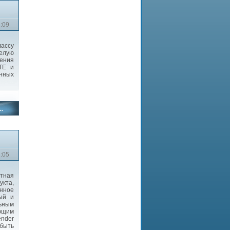
2:09
лассу
целую
ения
TE и
нных
2:05
тная
та,
анное
ный и
льным
ющим
ender
 быть