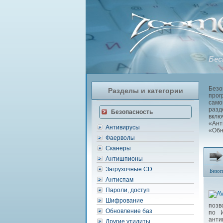
Бес
Безо
Разделы и категории
прог
само
разд
Безопасность
вкл
«Ант
Антивирусы
«Обн
Фаерволы
Сканеры
Антишпионы
Загрузочные CD
Безоп
Антиспам
Пароли, доступ
Шифрование
позв
Обновление баз
по И
анти
Другие утилиты