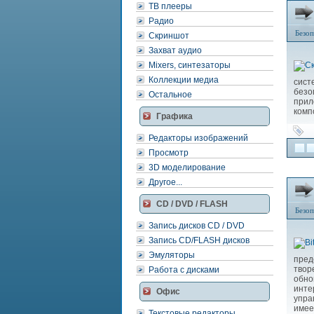
ТВ плееры
Радио
Безоп
Скриншот
Захват аудио
Mixers, синтезаторы
Коллекции медиа
сист
безо
Остальное
прил
комп
Графика
Редакторы изображений
Просмотр
3D моделирование
Другое...
CD / DVD / FLASH
Безоп
Запись дисков CD / DVD
Запись CD/FLASH дисков
Эмуляторы
пред
твор
Работа с дисками
обно
инт
Офис
упра
имее
Текстовые редакторы