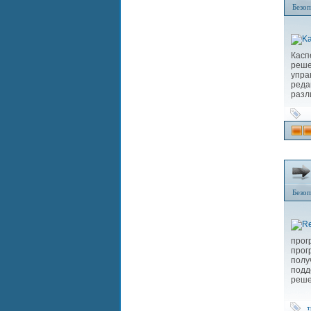
Безоп
Касп
реш
упра
реда
разл
Безоп
прог
прог
полу
подд
реше
т