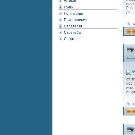
Аркада
прои
Гонки
Pass
данн
Логические
Приключения
б
Стратегии
Стрельба
Спорт
Безоп
от в
прог
испо
инту
Q