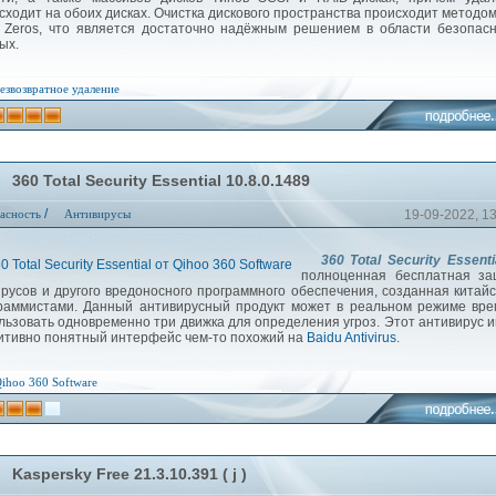
сходит на обоих дисках. Очистка дискового пространства происходит методо
 Zeros, что является достаточно надёжным решением в области безопас
ых.
езвозвратное удаление
360 Total Security Essential 10.8.0.1489
/
асность
Антивирусы
19-09-2022, 1
360 Total Security Essenti
полноценная бесплатная за
ирусов и другого вредоносного программного обеспечения, созданная китай
раммистами. Данный антивирусный продукт может в реальном режиме вр
льзовать одновременно три движка для определения угроз. Этот антивирус 
итивно понятный интерфейс чем-то похожий на
Baidu Antivirus
.
ihoo 360 Software
Kaspersky Free 21.3.10.391 ( j )