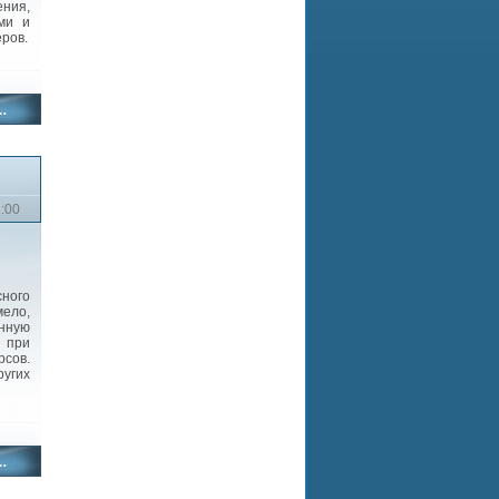
ния,
ми и
ров.
2:00
сного
ело,
енную
 при
сов.
ругих