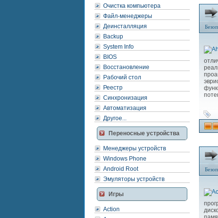
Очистка компьютера
Файл-менеджеры
Деинсталляция
Безоп
Backup
System Info
BIOS
отли
Восстановление
реал
про
Рабочий стол
эври
Реестр
функ
поте
Синхронизация
Автоматизация
Другое...
Переносные устройства
Менеджеры устройств
Windows Phone
Android Root
Безоп
Эмуляторы устройств
Игры
прог
Action
диск
памя