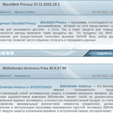
BlackBelt Privacy 57.11.2022.10.1
/
асность
Другие утилиты
24-09-2022, 1
BlackBelt Privacy
— программа, относящаяся к к
анонимайзеров, которая по сути представляет 
ему для анонимного доступа к Сети. Так, в пакет средств для повыш
пасности авторы включили такие продукты как Tor, продукты i2p, WAS
ожение для осуществления голосовых вызовов VidVoIP. Весь набор да
онентов, позволит вести общение, получать и передавать данные.
BitDefender Antivirus Free 26.0.27.90
/
асность
Антивирусы
24-09-2022, 1
BitDefender Antivirus
— это беспла
версия полноценного продук
ставляющий собой антивирусную защиту в режиме реального времени. Д
ение разработчиков компании BitDefender, являет собой не доработан
влённый вариант антивируса, а полностью переработанный продукт со сти
ерфейсом, минимальным количеством элементов управления, дела
вление и эксплуатацию программы максимально простой. Антивирус BitDef
т модуль защиты в реальном времени, и встроенный сканер, который может