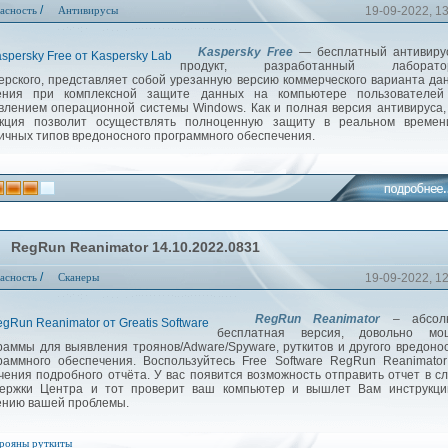
/
асность
Антивирусы
19-09-2022, 1
Kaspersky Free
— бесплатный антивиру
продукт, разработанный лаборато
ерского, представляет собой урезанную версию коммерческого варианта да
ения при комплексной защите данных на компьютере пользователей
влением операционной системы Windows. Как и полная версия антивируса,
кция позволит осуществлять полноценную защиту в реальном времен
ичных типов вредоносного программного обеспечения.
RegRun Reanimator 14.10.2022.0831
/
асность
Сканеры
19-09-2022, 1
RegRun Reanimator
– абсол
бесплатная версия, довольно мо
раммы для выявления троянов/Adware/Spyware, руткитов и другого вредоно
раммного обеспечения. Воспользуйтесь Free Software RegRun Reanimato
чения подробного отчёта. У вас появится возможность отправить отчет в с
ержки Центра и тот проверит ваш компьютер и вышлет Вам инструкци
нию вашей проблемы.
рояны
руткиты