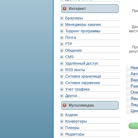
Интернет
Прил
Браузеры
Менеджеры закачек
Данн
Торрент программы
мест
Почта
FTP
Прог
Общение
регу
CMS
Удалённый доступ
Наз
RSS ленты
Авт
Сетевое хранилище
Вер
Сетевое окружение
Раз
Учет трафика
Опе
Другое...
Язы
Лиц
Мультимедиа
Цен
Кодеки
Конвертеры
Плееры
Редакторы