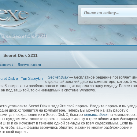
чать Secret Disk 2211
Secret Disk 2211
/
асность
Доступ, пароли
Secret Disk
— бесплатное решение позволяет им
отдельный жесткий диск на компьютере, который м
 заблокирован и разблокирован с помощью пароля за одну секунду. Более тог
а он под защитой, то он невидимый в системе Windows.
то установите Secret Disk и задайте свой пароль. Введите пароль и вы увид
один диск X: появится на компьютере. Теперь Вы можете начать работу с
ами, для сохранения их в Secret Disk X, быстро
скрыть диск
на компьютере..
 вы нуждаетесь в защите просто нажмите иконку в трее области для блокиров
et Disk и он исчезнет в течение одной секунды со всем содержимым. Если вы
те, чтобы ваши файлы вернулись обратно, нажмите кнопку разблокировки и
ите свой пароль.