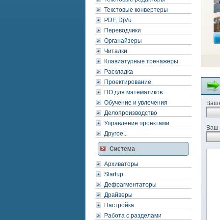
Текстовые конвертеры
PDF, DjVu
Переводчики
Органайзеры
Читалки
Клавиатурные тренажеры
Раскладка
Проектирование
ПО для математиков
Обучение и увлечения
Ваше
Делопроизводство
Управление проектами
Ваш 
Другое...
Система
Архиваторы
Startup
Дефрагментаторы
Драйверы
Настройка
Работа с разделами