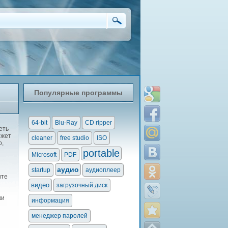
Популярные программы
64-bit
Blu-Ray
CD ripper
еть
ожет
cleaner
free studio
ISO
о,
portable
Microsoft
PDF
аудио
startup
аудиоплеер
ите
видео
загрузочный диск
ки
информация
менеджер паролей