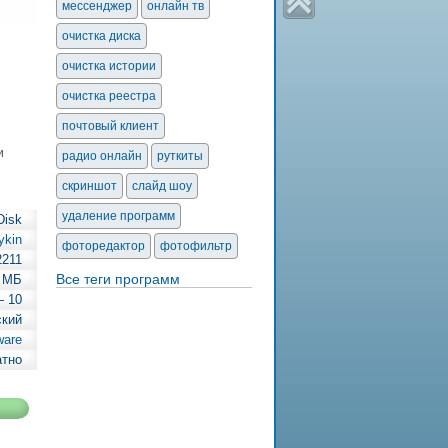
мессенджер
онлайн тв
очистка диска
очистка истории
очистка реестра
почтовый клиент
и
радио онлайн
руткиты
скриншот
слайд шоу
удаление программ
Disk
ykin
фоторедактор
фотофильтр
2211
Все теги программ
3 МБ
— 10
ский
ware
атно