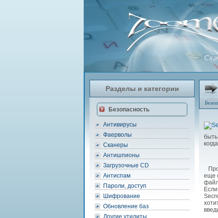
Ска
Разделы и категории
Безоп
Безопасность
Антивирусы
Фаерволы
быть
когд
Сканеры
Антишпионы
Загрузочные CD
Прос
Антиспам
еще 
файл
Пароли, доступ
Если
Шифрование
Secr
хоти
Обновление баз
введ
Другие утилиты