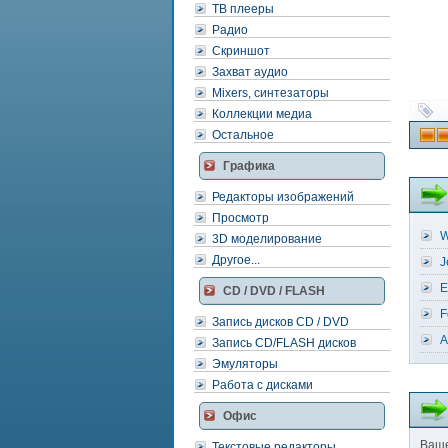
ТВ плееры
Радио
Скриншот
Захват аудио
Mixers, синтезаторы
Коллекции медиа
Остальное
Графика
Редакторы изображений
Просмотр
W
3D моделирование
Другое...
J
E
CD / DVD / FLASH
F
Запись дисков CD / DVD
A
Запись CD/FLASH дисков
Эмуляторы
Работа с дисками
Офис
Ваше
Текстовые редакторы