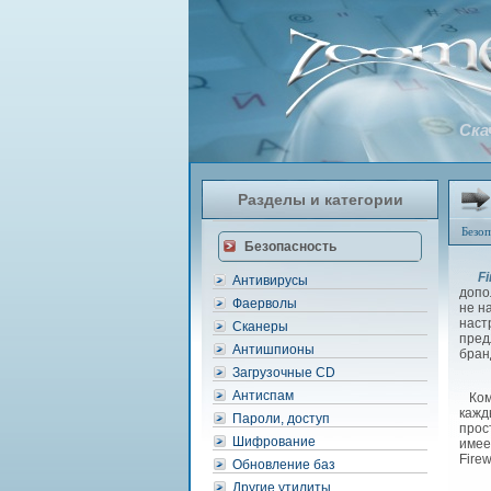
Ска
Разделы и категории
Безоп
Безопасность
Fi
Антивирусы
допо
Фаерволы
не н
наст
Сканеры
пред
Антишпионы
бран
Загрузочные CD
Антиспам
Комп
кажд
Пароли, доступ
прос
Шифрование
имее
Fire
Обновление баз
Другие утилиты