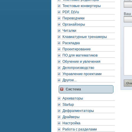
Текстовые конвертеры
PDF, DjVu
Ваш 
Переводчики
Органайзеры
Читалки
Клавиатурные тренажеры
Раскладка
Проектирование
ПО для математиков
Обучение и увлечения
Делопроизводство
Управление проектами
Другое...
Система
Архиваторы
Startup
Дефрагментаторы
Драйверы
Настройка
Работа с разделами