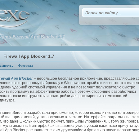
чать Firewall App Blocker 1.7
Firewall App Blocker 1.7
/
асность
Фаерволы
rewall App Blocker
– небольшое бесплатное приложение, представляющее с
лнение в встроенному файрволлу в Windows, который как известно, к сожале
аделен удобной системой управления и не позволяет пользователю быстро
роить программу на эффективную работу. Поэтому, сторонние разработчики
лагают свои инструменты и надстройки для расширения возможностей
дмауэра.
ания Sordum разработала приложение, которое позволит четко контролиро
ый шаг приложений, установленных в системе. Интерфейс программы настол
т, что даже школьник быстро поймет, принципы управления. К тому же, прогр
т мультиязычный интерфейс и в нашем случае русский язык тоже присутствуе
wall App Blocker располагает своим дружелюбием буквально после первого зап