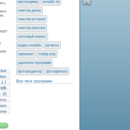
мессенджер
онлайн тв
лять
очистка диска
ожно
ка.
очистка истории
очистка реестра
дадут
почтовый клиент
о
радио онлайн
руткиты
акже
скриншот
слайд шоу
удаление программ
cker
фоторедактор
фотофильтр
dum
Все теги программ
1.7
3 MB
— 10
есть
ware
атно