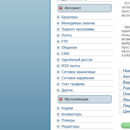
Уста
сете
Интернет
прос
восп
Браузеры
Менеджеры закачек
Удоб
Торрент программы
прил
поль
Почта
возм
FTP
файр
прос
Общение
бесп
CMS
в 64
Удалённый доступ
RSS ленты
Наз
Сетевое хранилище
Авт
Сетевое окружение
Вер
Учет трафика
Раз
Другое...
Опе
Мультимедиа
Язы
Лиц
Кодеки
Цен
Конвертеры
Плееры
Редакторы