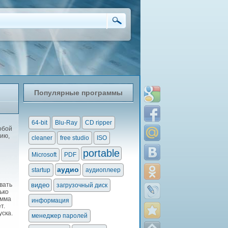
Популярные программы
64-bit
Blu-Ray
CD ripper
обой
нию,
cleaner
free studio
ISO
portable
Microsoft
PDF
аудио
startup
аудиоплеер
вать
видео
загрузочный диск
ько
амма
информация
т.
уска.
менеджер паролей