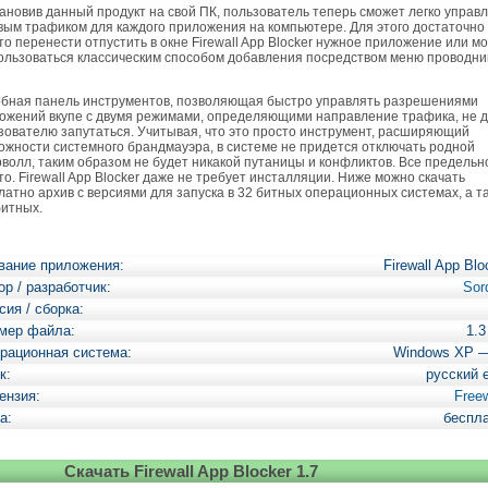
новив данный продукт на свой ПК, пользователь теперь сможет легко управ
вым трафиком для каждого приложения на компьютере. Для этого достаточно
то перенести отпустить в окне Firewall App Blocker нужное приложение или м
ользоваться классическим способом добавления посредством меню проводни
ная панель инструментов, позволяющая быстро управлять разрешениями
ожений вкупе с двумя режимами, определяющими направление трафика, не 
зователю запутаться. Учитывая, что это просто инструмент, расширяющий
ожности системного брандмауэра, в системе не придется отключать родной
волл, таким образом не будет никакой путаницы и конфликтов. Все предельн
то. Firewall App Blocker даже не требует инсталляции. Ниже можно скачать
латно архив с версиями для запуска в 32 битных операционных системах, а т
битных.
вание приложения:
Firewall App Blo
ор / разработчик:
Sor
сия / сборка:
мер файла:
1.
рационная система:
Windows XP 
к:
русский 
ензия:
Free
а:
беспл
Скачать Firewall App Blocker 1.7