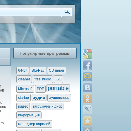
Популярные программы
64-bit
Blu-Ray
CD ripper
cleaner
free studio
ISO
о
portable
Microsoft
PDF
oft
аудио
startup
аудиоплеер
то
видео
загрузочный диск
ного
м
информация
ого
менеджер паролей