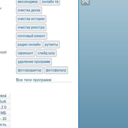
мессенджер
онлайн тв
н
очистка диска
очистка истории
очистка реестра
почтовый клиент
радио онлайн
руткиты
wall
скриншот
слайд шоу
удаление программ
фоторедактор
фотофильтр
Все теги программ
trol
Soft
.2.0
2 МБ
— 10
есть