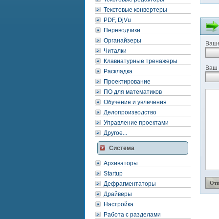
Текстовые конвертеры
PDF, DjVu
Переводчики
Органайзеры
Ваше
Читалки
Клавиатурные тренажеры
Ваш 
Раскладка
Проектирование
ПО для математиков
Обучение и увлечения
Делопроизводство
Управление проектами
Другое...
Система
Архиваторы
Startup
Дефрагментаторы
Драйверы
Настройка
Работа с разделами