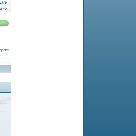
ware
атно
версии