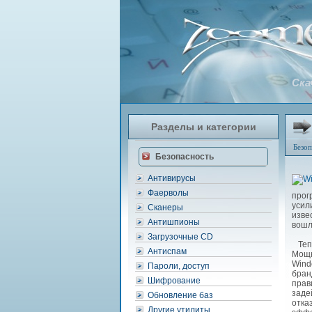
Ска
Разделы и категории
Безоп
Безопасность
Антивирусы
Фаерволы
прог
усил
Сканеры
изве
Антишпионы
вошл
Загрузочные CD
Тепе
Антиспам
Мощн
Wind
Пароли, доступ
бран
Шифрование
прав
заде
Обновление баз
отка
Другие утилиты