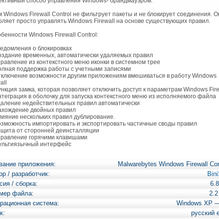
ктивный способ управления Windows- брандмауэром.
Windows Firewall Control не фильтрует пакеты и не блокирует соединения. О
оляет просто управлять Windows Firewall на основе существующих правил.
енности Windows Firewall Control:
едомления о блокировках
здание временных, автоматически удаляемых правил
равление из контекстного меню иконки в системном трее
лная поддержка работы с учетными записями
ключение возможности другим приложениям вмешиваться в работу Windows
all
нкция замка, которая позволяет отключить доступ к параметрам Windows Fire
теграция в оболочку для запуска контекстного меню из исполняемого файла
аление недействительных правил автоматически
хождение двойных правил
ияние нескольких правил дублирование.
зможность импортировать и экспортировать частичные своды правил
щита от сторонней деинсталляции
равление горячими клавишами
льтиязычный интерфейс
вание приложения:
Malwarebytes Windows Firewall Con
ор / разработчик:
Bini
сия / сборка:
6.8
мер файла:
2.
рационная система:
Windows XP 
к:
русский 