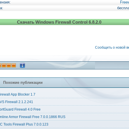
ензия:
Free
а:
беспл
Скачать Windows Firewall Control 6.8.2.0
Сообщить о новой 
Похожие публикации
irewall App Blocker 1.7
VS Firewall 2.1.2.241
ortGuard Firewall 4.0 Free
nline Armor Firewall Free 7.0.0.1866 RUS
C Tools Firewall Plus 7.0.0.123