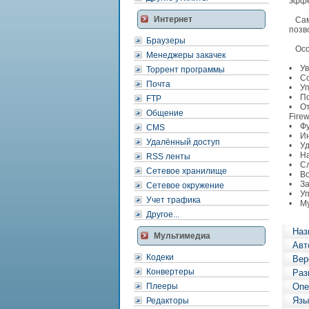
эффе
Интернет
Сам 
позв
Браузеры
Особ
Менеджеры закачек
• Ув
Торрент программы
• Со
Почта
• Уп
• По
FTP
• От
Общение
Firew
• Фу
CMS
• Ин
Удалённый доступ
• Уд
• На
RSS ленты
• Сл
Сетевое хранилище
• Во
• За
Сетевое окружение
• Уп
Учет трафика
• Му
Другое...
Наз
Мультимедиа
Авт
Кодеки
Вер
Конвертеры
Раз
Плееры
Опе
Язы
Редакторы