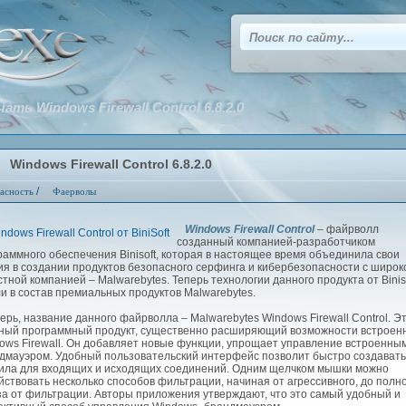
чать Windows Firewall Control 6.8.2.0
Windows Firewall Control 6.8.2.0
/
асность
Фаерволы
Windows Firewall Control
– файрволл
созданный компанией-разработчиком
раммного обеспечения Binisoft, которая в настоящее время объединила свои
ия в создании продуктов безопасного серфинга и кибербезопасности с широк
стной компанией – Malwarebytes. Теперь технологии данного продукта от Binis
и в состав премиальных продуктов Malwarebytes.
рь, название данного файрволла – Malwarebytes Windows Firewall Control. Э
ый программный продукт, существенно расширяющий возможности встроен
ows Firewall. Он добавляет новые функции, упрощает управление встроенны
дмауэром. Удобный пользовательский интерфейс позволит быстро создавать
ила для входящих и исходящих соединений. Одним щелчком мышки можно
йствовать несколько способов фильтрации, начиная от агрессивного, до полн
за от фильтрации. Авторы приложения утверждают, что это самый удобный и