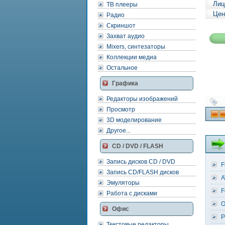
Лиц
ТВ плееры
Цен
Радио
Скриншот
Захват аудио
Mixers, синтезаторы
Коллекции медиа
Остальное
Графика
Редакторы изображений
Просмотр
3D моделирование
Другое...
CD / DVD / FLASH
Запись дисков CD / DVD
F
Запись CD/FLASH дисков
A
Эмуляторы
F
Работа с дисками
O
Офис
P
Текстовые редакторы