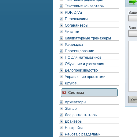
Текстовые конвертеры
PDF, DjVu
Ваше
Переводчики
Органайзеры
Ваш 
Читалки
Клавиатурные тренажеры
Раскладка
Проектирование
ПО для математиков
Обучение и увлечения
Делопроизводство
Управление проектами
Другое...
Система
Архиваторы
Startup
Дефрагментаторы
Драйверы
Настройка
Работа с разделами