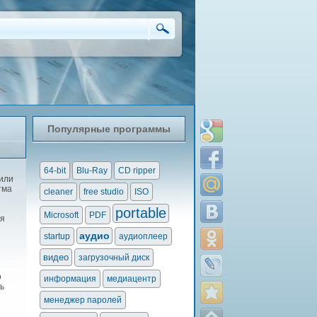
Популярные программы
64-bit
Blu-Ray
CD ripper
или
тма
cleaner
free studio
ISO
portable
Microsoft
PDF
ля
аудио
startup
аудиоплеер
видео
загрузочный диск
о
информация
медиацентр
ь
менеджер паролей