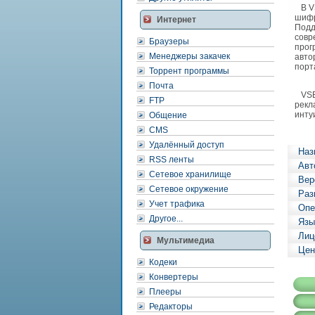
В VS
шифр
Интернет
Подд
совр
Браузеры
прог
Менеджеры закачек
авто
порт
Торрент программы
Почта
VSEn
FTP
рекл
инту
Общение
CMS
Удалённый доступ
Наз
RSS ленты
Авт
Сетевое хранилище
Вер
Сетевое окружение
Раз
Учет трафика
Опе
Другое...
Язы
Лиц
Мультимедиа
Цен
Кодеки
Конвертеры
Плееры
Редакторы