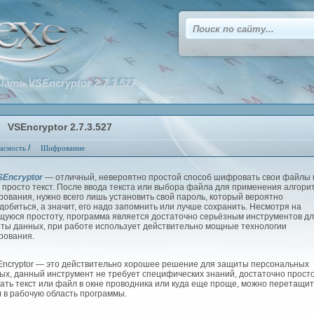
чать VSEncryptor 2.7.3.527
VSEncryptor 2.7.3.527
/
асность
Шифрование
SEncryptor
— отличный, невероятно простой способ шифровать свои файлы 
 просто текст. После ввода текста или выбора файла для применения алгори
ования, нужно всего лишь установить свой пароль, который вероятно
добиться, а значит, его надо запомнить или лучше сохранить. Несмотря на
щуюся простоту, программа является достаточно серьёзным инструментов д
ты данных, при работе использует действительно мощные технологии
ования.
cryptor — это действительно хорошее решение для защиты персональных
ых, данный инструмент не требует специфических знаний, достаточно прост
ать текст или файл в окне проводника или куда еще проще, можно перетащит
 в рабочую область программы.