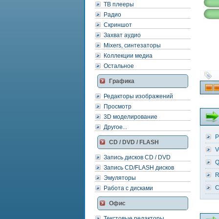
ТВ плееры
Радио
Скриншот
Захват аудио
Mixers, синтезаторы
Коллекции медиа
Остальное
Графика
Редакторы изображений
Просмотр
3D моделирование
Другое...
P
CD / DVD / FLASH
V
Запись дисков CD / DVD
Q
Запись CD/FLASH дисков
R
Эмуляторы
C
Работа с дисками
Офис
Текстовые редакторы