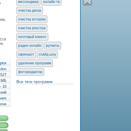
мессенджер
онлайн тв
в
очистка диска
и
очистка истории
му,
очистка реестра
почтовый клиент
ПО И
м,
радио онлайн
руткиты
скриншот
слайд шоу
ptor
удаление программ
ldon
фоторедактор
.527
2 МБ
Все теги программ
— 10
ский
ware
атно