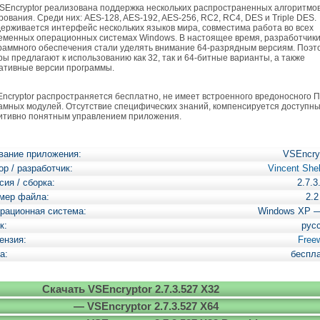
Encryptor реализована поддержка нескольких распространенных алгоритмо
ования. Среди них: AES-128, AES-192, AES-256, RC2, RC4, DES и Triple DES.
ерживается интерфейс нескольких языков мира, совместима работа во всех
еменных операционных системах Windows. В настоящее время, разработчик
раммного обеспечения стали уделять внимание 64-разрядным версиям. Поэто
ры предлагают к использованию как 32, так и 64-битные варианты, а также
ативные версии программы.
cryptor распространяется бесплатно, не имеет встроенного вредоносного 
амных модулей. Отсутствие специфических знаний, компенсируется доступны
итивно понятным управлением приложения.
вание приложения:
VSEncry
ор / разработчик:
Vincent She
сия / сборка:
2.7.3
мер файла:
2.
рационная система:
Windows XP 
к:
рус
ензия:
Free
а:
беспл
Скачать VSEncryptor 2.7.3.527 X32
— VSEncryptor 2.7.3.527 X64