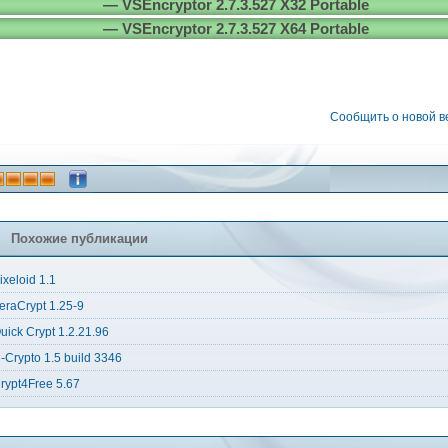
— VSEncryptor 2.7.3.527 X32 Portable
— VSEncryptor 2.7.3.527 X64 Portable
Сообщить о новой 
Похожие публикации
ixeloid 1.1
eraCrypt 1.25-9
uick Crypt 1.2.21.96
-Crypto 1.5 build 3346
rypt4Free 5.67