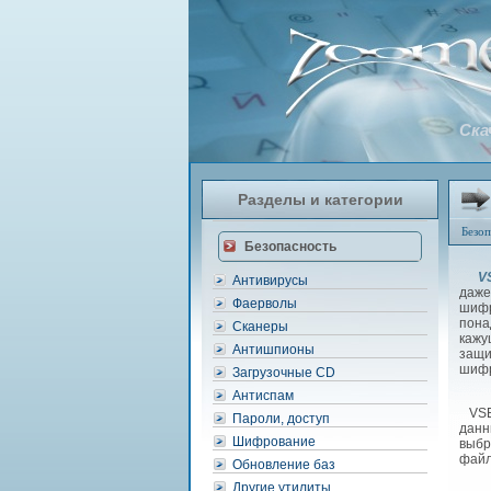
Ска
Разделы и категории
Безоп
Безопасность
V
Антивирусы
даже
Фаерволы
шифр
пона
Сканеры
кажу
Антишпионы
защи
шифр
Загрузочные CD
Антиспам
VSEn
Пароли, доступ
данн
Шифрование
выбр
файл
Обновление баз
Другие утилиты