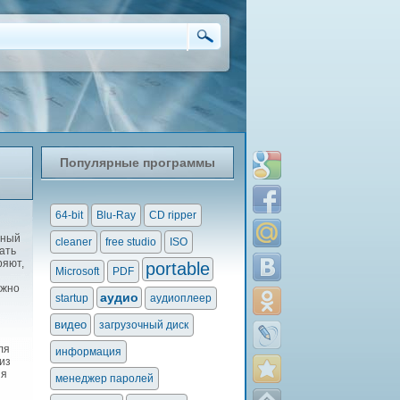
Популярные программы
64-bit
Blu-Ray
CD ripper
ьный
cleaner
free studio
ISO
ать
ряют,
portable
Microsoft
PDF
ожно
аудио
startup
аудиоплеер
видео
загрузочный диск
ля
информация
из
ия
менеджер паролей