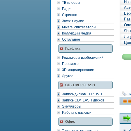
Наз
ТВ плееры
Авт
Радио
Вер
Скриншот
Раз
Захват аудио
Опе
Mixers, синтезаторы
Язы
Коллекции медиа
Лиц
Остальное
Цен
Графика
Редакторы изображений
Просмотр
3D моделирование
Другое...
CD / DVD / FLASH
Запись дисков CD / DVD
M
Запись CD/FLASH дисков
Эмуляторы
Работа с дисками
Офис
V
Текстовые редакторы