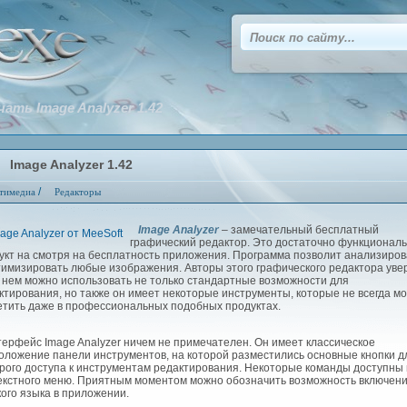
чать Image Analyzer 1.42
Image Analyzer 1.42
/
тимедиа
Редакторы
Image Analyzer
– замечательный бесплатный
графический редактор. Это достаточно функционал
укт на смотря на бесплатность приложения. Программа позволит анализиров
тимизировать любые изображения. Авторы этого графического редактора уве
в нем можно использовать не только стандартные возможности для
ктирования, но также он имеет некоторые инструменты, которые не всегда м
етить даже в профессиональных подобных продуктах.
рфейс Image Analyzer ничем не примечателен. Он имеет классическое
оложение панели инструментов, на которой разместились основные кнопки д
рого доступа к инструментам редактирования. Некоторые команды доступны 
екстного меню. Приятным моментом можно обозначить возможность включен
кого языка в приложении.