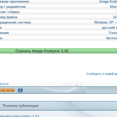
вание приложения:
Image Anal
ор / разработчик:
Mee
сия / сборка:
мер файла:
14
рационная система:
Windows XP 
к:
русский 
ензия:
Free
а:
беспл
Скачать Image Analyzer 1.42
Сообщить о новой 
eeSoft
Похожие публикации
ideoPad Video Editor 11.03