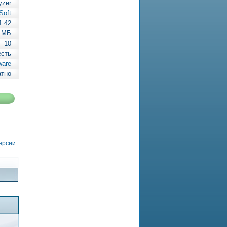
yzer
Soft
1.42
 МБ
— 10
есть
ware
атно
версии