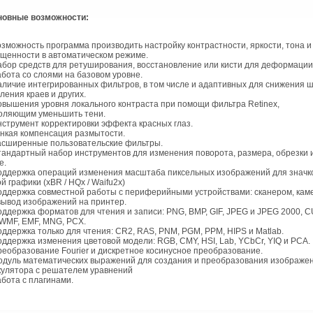
новные возможности:
зможность программа производить настройку контрастности, яркости, тона и
щенности в автоматическом режиме.
бор средств для ретуширования, восстановление или кисти для деформации
бота со слоями на базовом уровне.
личие интегрированных фильтров, в том числе и адаптивных для снижения ш
ления краев и других.
вышения уровня локального контраста при помощи фильтра Retinex,
оляющим уменьшить тени.
струмент корректировки эффекта красных глаз.
нкая компенсация размытости.
сширенные пользовательские фильтры.
андартный набор инструментов для изменения поворота, размера, обрезки и
е.
ддержка операций изменения масштаба пиксельных изображений для значк
й графики (xBR / HQx / Waifu2x)
ддержка совместной работы с периферийными устройствами: сканером, кам
вывод изображений на принтер.
ддержка форматов для чтения и записи: PNG, BMP, GIF, JPEG и JPEG 2000, C
 WMF, EMF, MNG, PCX.
ддержка только для чтения: CR2, RAS, PNM, PGM, PPM, HIPS и Matlab.
ддержка изменения цветовой модели: RGB, CMY, HSI, Lab, YCbCr, YIQ и PCA.
еобразование Fourier и дискретное косинусное преобразование.
дуль математических выражений для создания и преобразования изображен
кулятора с решателем уравнений
бота с плагинами.