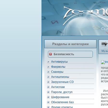
Ска
Разделы и категории
Муль
Безопасность
Антивирусы
Фаерволы
прод
и оп
Сканеры
что 
Антишпионы
реда
встр
Загрузочные CD
Антиспам
Инте
Пароли, доступ
расп
Шифрование
быст
конт
Обновление баз
русс
Другие утилиты