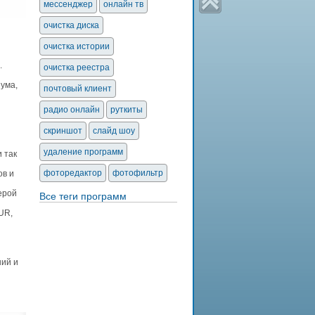
мессенджер
онлайн тв
очистка диска
очистка истории
.
очистка реестра
ума,
почтовый клиент
радио онлайн
руткиты
скриншот
слайд шоу
удаление программ
 так
фоторедактор
фотофильтр
ов и
ерой
Все теги программ
UR,
ий и