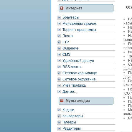
Ос
Интернет
Браузеры
• Во
насы
Менеджеры закачек
• На
Торрент программы
• Ра
• На
Почта
выде
FTP
• По
позв
Общение
• Ин
CMS
• То
• Ра
Удалённый доступ
• Ст
RSS ленты
дале
• По
Сетевое хранилище
друго
Сетевое окружение
• По
или 
Учет трафика
• По
Другое...
ICO,
• По
Мультимедиа
• По
• Пр
Кодеки
• Мо
каль
Конвертеры
• Ра
Плееры
Редакторы