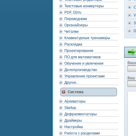
Текстовые конвертеры
C
PDF, DjVu
V
Переводчики
S
Органайзеры
D
Читалки
Клавиатурные тренажеры
Раскладка
Проектирование
ПО для математиков
Ваше
Обучение и увлечения
Делопроизводство
Управление проектами
Ваш 
Другое...
Система
Архиваторы
Startup
Дефрагментаторы
Драйверы
Настройка
Работа с разделами