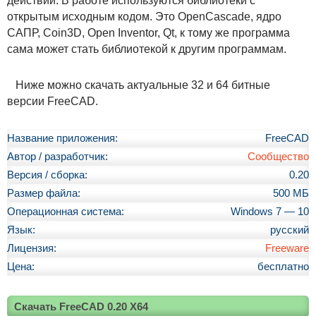
действий. В работе используются библиотеки с
открытым исходным кодом. Это OpenCascade, ядро
САПР, Coin3D, Open Inventor, Qt, к тому же программа
сама может стать библиотекой к другим программам.
Ниже можно скачать актуальные 32 и 64 битные
версии FreeCAD.
Название приложения:
FreeCAD
Автор / разработчик:
Сообщество
Версия / сборка:
0.20
Размер файла:
500 МБ
Операционная система:
Windows 7 — 10
Язык:
русский
Лицензия:
Freeware
Цена:
бесплатно
Скачать FreeCAD 0.20 X64