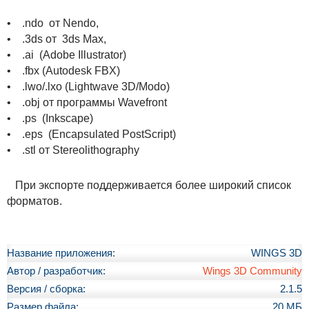
• .ndo от Nendo,
• .3ds от 3ds Max,
• .ai (Adobe Illustrator)
• .fbx (Autodesk FBX)
• .lwo/.lxo (Lightwave 3D/Modo)
• .obj от программы Wavefront
• .ps (Inkscape)
• .eps (Encapsulated PostScript)
• .stl от Stereolithography
При экспорте поддерживается более широкий список
форматов.
Название приложения:
WINGS 3D
Автор / разработчик:
Wings 3D Community
Версия / сборка:
2.1.5
Размер файла:
20 МБ