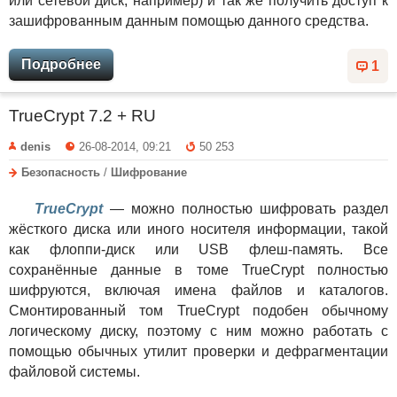
или сетевой диск, например) и так же получить доступ к
зашифрованным данным помощью данного средства.
Подробнее
1
TrueCrypt 7.2 + RU
denis
26-08-2014, 09:21
50 253
Безопасность
/
Шифрование
TrueCrypt
— можно полностью шифровать раздел
жёсткого диска или иного носителя информации, такой
как флоппи-диск или USB флеш-память. Все
сохранённые данные в томе TrueCrypt полностью
шифруются, включая имена файлов и каталогов.
Смонтированный том TrueCrypt подобен обычному
логическому диску, поэтому с ним можно работать с
помощью обычных утилит проверки и дефрагментации
файловой системы.