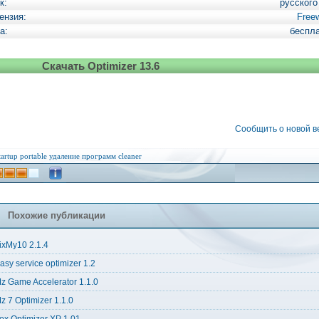
к:
русского
ензия:
Free
а:
беспл
Скачать Optimizer 13.6
Сообщить о новой 
tartup
portable
удаление программ
cleaner
Похожие публикации
ixMy10 2.1.4
asy service optimizer 1.2
z Game Accelerator 1.1.0
z 7 Optimizer 1.1.0