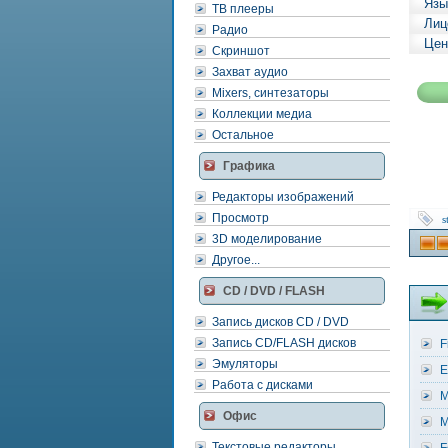
Язы
ТВ плееры
Лиц
Радио
Цен
Скриншот
Захват аудио
Mixers, синтезаторы
Коллекции медиа
Остальное
Графика
Редакторы изображений
Просмотр
s
3D моделирование
Другое...
CD / DVD / FLASH
Запись дисков CD / DVD
Запись CD/FLASH дисков
F
Эмуляторы
E
Работа с дисками
M
Офис
M
Текстовые редакторы