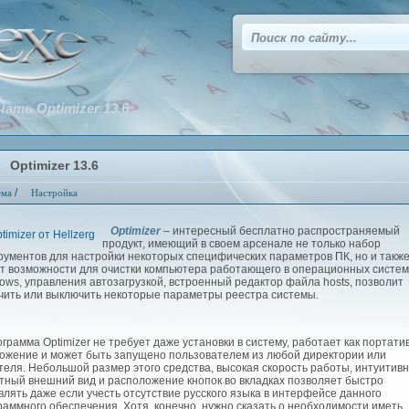
чать Optimizer 13.6
Optimizer 13.6
/
ема
Настройка
Optimizer
– интересный бесплатно распространяемый
продукт, имеющий в своем арсенале не только набор
рументов для настройки некоторых специфических параметров ПК, но и такж
т возможности для очистки компьютера работающего в операционных систе
ows, управления автозагрузкой, встроенный редактор файла hosts, позволит
чить или выключить некоторые параметры реестра системы.
рамма Optimizer не требует даже установки в систему, работает как портати
ожение и может быть запущено пользователем из любой директории или
теля. Небольшой размер этого средства, высокая скорость работы, интуитив
тный внешний вид и расположение кнопок во вкладках позволяет быстро
влять даже если учесть отсутствие русского языка в интерфейсе данного
раммного обеспечения. Хотя, конечно, нужно сказать о необходимости иметь