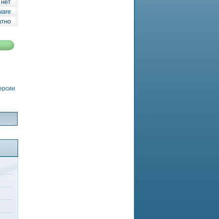
 нет
ware
атно
версии