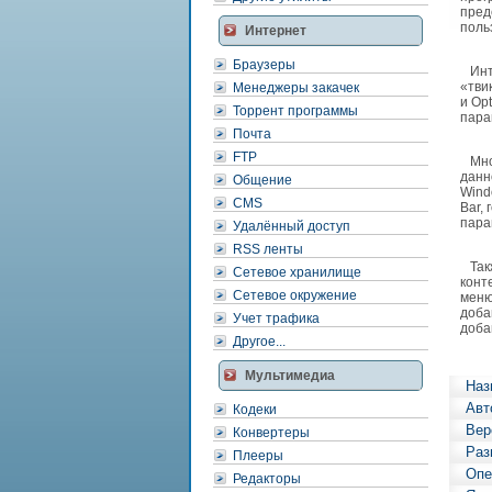
пред
поль
Интернет
Браузеры
Инте
«тви
Менеджеры закачек
и Op
Торрент программы
пара
Почта
FTP
Мног
данн
Общение
Wind
CMS
Bar,
пара
Удалённый доступ
RSS ленты
Такж
Сетевое хранилище
конт
Сетевое окружение
меню
доба
Учет трафика
доба
Другое...
Мультимедиа
Наз
Авт
Кодеки
Вер
Конвертеры
Раз
Плееры
Опе
Редакторы