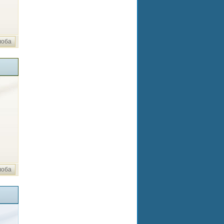
лоба
лоба