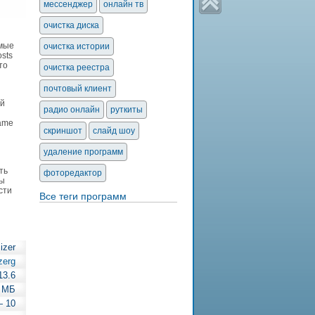
мессенджер
онлайн тв
очистка диска
емые
очистка истории
osts
то
очистка реестра
почтовый клиент
ей
радио онлайн
руткиты
Game
скриншот
слайд шоу
удаление программ
ть
фоторедактор
ты
сти
Все теги программ
izer
zerg
13.6
8 МБ
— 10