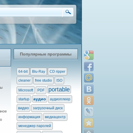
Популярные программы
64-bit
Blu-Ray
CD ripper
cleaner
free studio
ISO
е
мы
portable
Microsoft
PDF
аудио
startup
аудиоплеер
видео
загрузочный диск
вное
информация
медиацентр
но
менеджер паролей