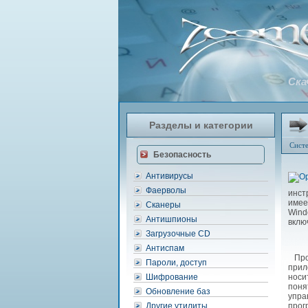
Ска
Разделы и категории
Сист
Безопасность
Антивирусы
Фаерволы
инст
имее
Сканеры
Wind
Антишпионы
вклю
Загрузочные CD
Антиспам
Прог
Пароли, доступ
прил
Шифрование
носи
поня
Обновление баз
упра
Другие утилиты
прог