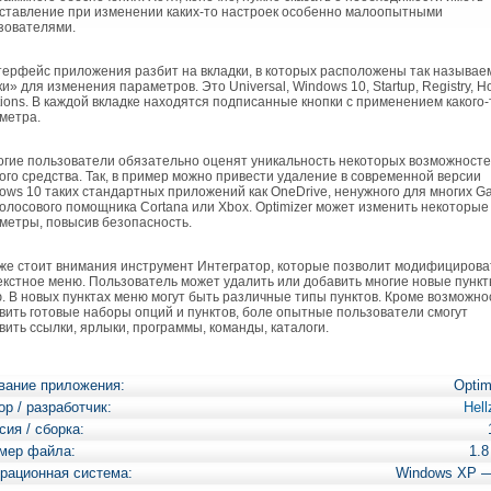
ставление при изменении каких-то настроек особенно малоопытными
зователями.
рфейс приложения разбит на вкладки, в которых расположены так называ
ки» для изменения параметров. Это Universal, Windows 10, Startup, Registry, H
tions. В каждой вкладке находятся подписанные кнопки с применением какого-
метра.
ие пользователи обязательно оценят уникальность некоторых возможност
ого средства. Так, в пример можно привести удаление в современной версии
ows 10 таких стандартных приложений как OneDrive, ненужного для многих 
 голосового помощника Cortana или Xbox. Optimizer может изменить некоторые
метры, повысив безопасность.
е стоит внимания инструмент Интегратор, которые позволит модифицирова
екстное меню. Пользователь может удалить или добавить многие новые пунк
. В новых пунктах меню могут быть различные типы пунктов. Кроме возможно
вить готовые наборы опций и пунктов, боле опытные пользователи смогут
вить ссылки, ярлыки, программы, команды, каталоги.
вание приложения:
Optim
ор / разработчик:
Hell
сия / сборка:
мер файла:
1.
рационная система:
Windows XP 