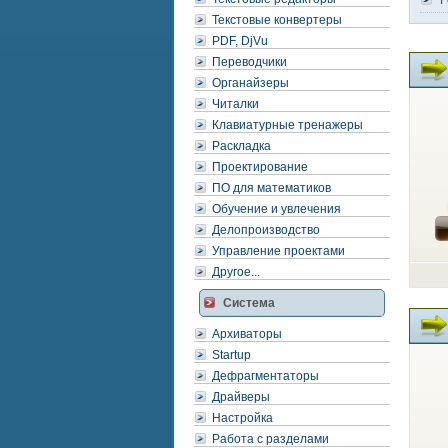
F
Текстовые конвертеры
PDF, DjVu
Переводчики
Органайзеры
Читалки
Клавиатурные тренажеры
Раскладка
Проектирование
ПО для математиков
Обучение и увлечения
Делопроизводство
Управление проектами
Другое...
Система
Архиваторы
Startup
Дефрагментаторы
Драйверы
Настройка
Работа с разделами