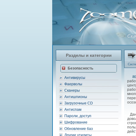
Ска
Разделы и категории
Сист
Безопасность
M
Антивирусы
рабо
Фаерволы
цент
рабо
Сканеры
мног
Антишпионы
пере
осоз
Загрузочные CD
Антиспам
Данн
Пароли, доступ
дово
Шифрование
стро
поль
Обновление баз
дейс
Другие утилиты