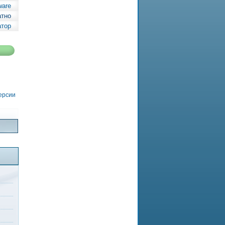
ware
атно
атор
версии