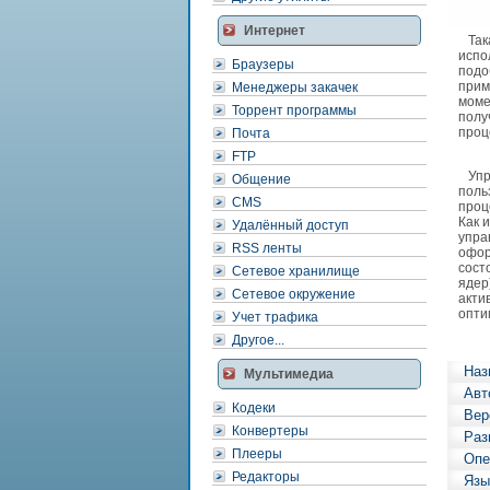
Интернет
Така
испо
Браузеры
подо
прим
Менеджеры закачек
моме
Торрент программы
полу
проц
Почта
FTP
Упра
Общение
поль
CMS
проц
Как 
Удалённый доступ
упра
RSS ленты
офор
сост
Сетевое хранилище
ядер
Сетевое окружение
акти
опти
Учет трафика
Другое...
Наз
Мультимедиа
Авт
Кодеки
Вер
Конвертеры
Раз
Плееры
Опе
Редакторы
Язы