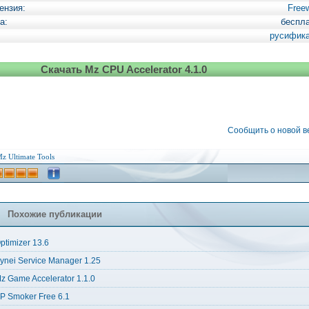
ензия:
Free
а:
беспл
русифик
Скачать Mz CPU Accelerator 4.1.0
Сообщить о новой 
z Ultimate Tools
Похожие публикации
ptimizer 13.6
ynei Service Manager 1.25
z Game Accelerator 1.1.0
P Smoker Free 6.1