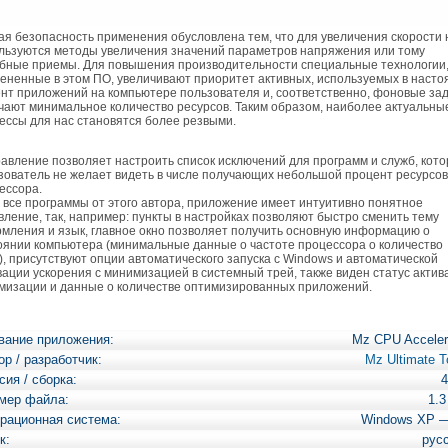
я безопасность применения обусловлена тем, что для увеличения скорости 
льзуются методы увеличения значений параметров напряжения или тому
бные приемы. Для повышения производительности специальные технологии
ененные в этом ПО, увеличивают приоритет активных, используемых в наст
нт приложений на компьютере пользователя и, соответственно, фоновые за
чают минимальное количество ресурсов. Таким образом, наиболее актуальны
ессы для нас становятся более резвыми.
вление позволяет настроить список исключений для программ и служб, кот
зователь не желает видеть в числе получающих небольшой процент ресурсов
ессора.
и все программы от этого автора, приложение имеет интуитивно понятное
вление, так, например: пункты в настройках позволяют быстро сменить тему
мления и язык, главное окно позволяет получить основную информацию о
оянии компьютера (минимальные данные о частоте процессора о количество
), присутствуют опции автоматического запуска c Windows и автоматической
вации ускорения с минимизацией в системный трей, также виден статус актив
мизации и данные о количестве оптимизированных приложений.
вание приложения:
Mz CPU Acceler
ор / разработчик:
Mz Ultimate T
сия / сборка:
4
мер файла:
1.
рационная система:
Windows XP 
к:
рус