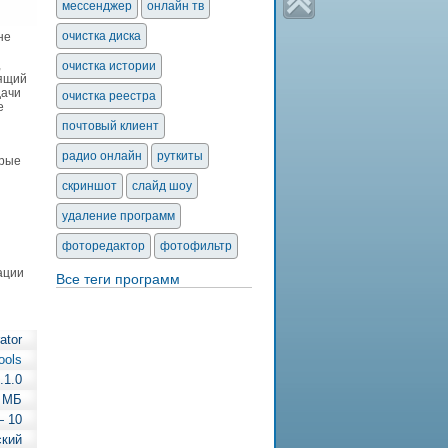
мессенджер
онлайн тв
очистка диска
не
,
очистка истории
оящий
дачи
очистка реестра
е
почтовый клиент
радио онлайн
руткиты
орые
скриншот
слайд шоу
удаление программ
фоторедактор
фотофильтр
ации
Все теги программ
ator
ools
.1.0
3 МБ
— 10
ский