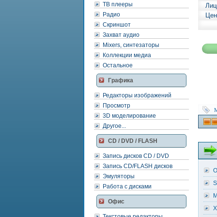
ТВ плееры
Лиц
Радио
Цен
Скриншот
Захват аудио
Mixers, синтезаторы
Коллекции медиа
Остальное
Графика
Редакторы изображений
Просмотр
M
3D моделирование
Другое...
CD / DVD / FLASH
Запись дисков CD / DVD
Запись CD/FLASH дисков
O
Эмуляторы
S
Работа с дисками
M
Офис
X
Текстовые редакторы