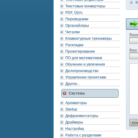
M
Текстовые конвертеры
PDF, DjVu
Переводчики
Органайзеры
Читалки
Ваше
Клавиатурные тренажеры
Раскладка
Ваш 
Проектирование
ПО для математиков
Обучение и увлечения
Делопроизводство
Управление проектами
Другое...
Система
Архиваторы
Startup
Дефрагментаторы
Драйверы
Настройка
Работа с разделами