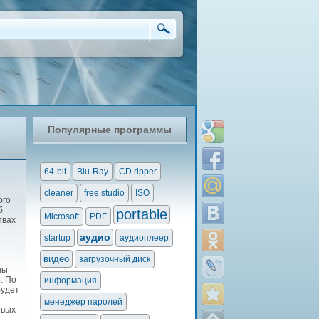
Популярные программы
64-bit
Blu-Ray
CD ripper
cleaner
free studio
ISO
ого
б
portable
Microsoft
PDF
твах
аудио
startup
аудиоплеер
видео
загрузочный диск
ны
. По
информация
будет
менеджер паролей
овых