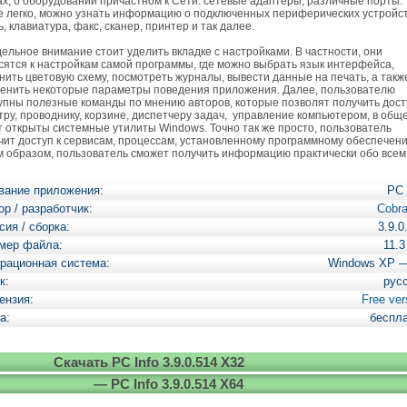
ах, о оборудовании причастном к Сети: сетевые адаптеры, различные порты.
е легко, можно узнать информацию о подключенных периферических устройст
, клавиатура, факс, сканер, принтер и так далее.
льное внимание стоит уделить вкладке с настройками. В частности, они
сятся к настройкам самой программы, где можно выбрать язык интерфейса,
нить цветовую схему, посмотреть журналы, вывести данные на печать, а такж
енить некоторые параметры поведения приложения. Далее, пользователю
упны полезные команды по мнению авторов, которые позволят получить дост
тру, проводнику, корзине, диспетчеру задач, управление компьютером, в общ
т открыты системные утилиты Windows. Точно так же просто, пользователь
чит доступ к сервисам, процессам, установленному программному обеспечен
м образом, пользователь сможет получить информацию практически обо всем
вание приложения:
PC 
ор / разработчик:
Cobr
сия / сборка:
3.9.0
мер файла:
11.
рационная система:
Windows XP 
к:
рус
ензия:
Free ver
а:
беспл
Скачать PC Info 3.9.0.514 X32
— PC Info 3.9.0.514 X64