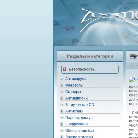
Ска
Разделы и категории
Сист
Безопасность
Антивирусы
Фаерволы
прил
нача
Сканеры
опер
Антишпионы
для 
пери
Загрузочные CD
Антиспам
Инте
може
Пароли, доступ
вкла
Шифрование
умол
уже 
Обновление баз
полу
Другие утилиты