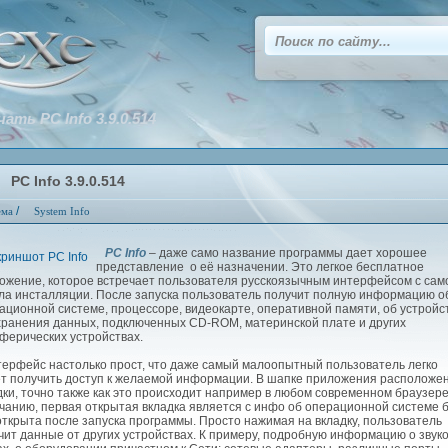
чать PC Info 3.9.0.514
PC Info 3.9.0.514
/
ема
System Info
PC Info
– даже само название программы даeт хорошее
представление о её назначении. Это легкое бесплатное
ожение, которое встречает пользователя русскоязычным интерфейсом с сам
ла инсталляции. После запуска пользователь получит полную информацию о
ационной системе, процессоре, видеокарте, оперативной памяти, об устройс
хранения данных, подключенных CD-ROM, материнской плате и других
ферических устройствах.
рфейс настолько прост, что даже самый малоопытный пользователь легко
т получить доступ к желаемой информации. В шапке приложения расположе
дки, точно также как это происходит например в любом современном браузере
чанию, первая открытая вкладка является с инфо об операционной системе 
открыта после запуска программы. Просто нажимая на вкладку, пользователь
чит данные от других устройствах. К примеру, подробную информацию о звук