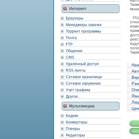
карт
Такж
Интернет
мышь
Отде
Браузеры
отно
Менеджеры закачек
изме
прим
Торрент программы
дост
Почта
реес
буду
FTP
полу
Общение
Таки
CMS
Удалённый доступ
Наз
RSS ленты
Авт
Сетевое хранилище
Вер
Сетевое окружение
Раз
Опе
Учет трафика
Язы
Другое...
Лиц
Мультимедиа
Цен
Кодеки
Конвертеры
Плееры
Редакторы