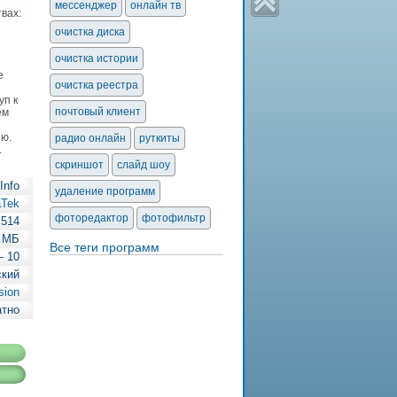
мессенджер
онлайн тв
вах:
очистка диска
очистка истории
е
очистка реестра
уп к
почтовый клиент
ем
ию.
радио онлайн
руткиты
.
скриншот
слайд шоу
Info
удаление программ
aTek
фоторедактор
фотофильтр
.514
3 МБ
Все теги программ
— 10
ский
sion
атно