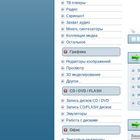
ТВ плееры
Радио
Скриншот
Захват аудио
Mixers, синтезаторы
Коллекции медиа
Остальное
Графика
Редакторы изображений
Просмотр
S
3D моделирование
W
Другое...
M
CD / DVD / FLASH
H
Запись дисков CD / DVD
C
Запись CD/FLASH дисков
Эмуляторы
Работа с дисками
Офис
Ваше
Текстовые редакторы