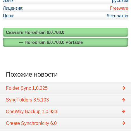
Язык:
русский
Лицензия:
Freeware
Цена:
бесплатно
Скачать Horodruin 6.0.708.0
— Horodruin 6.0.708.0 Portable
Похожие новости
Folder Sync 1.0.225
SyncFolders 3.5.103
OneWay Backup 1.0.933
Create Synchronicity 6.0