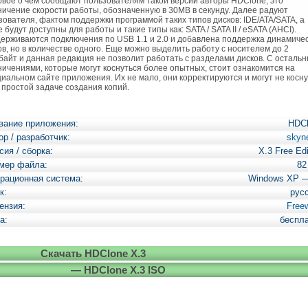
ое о чем сообщают пользователям такой версии авторы HDClone, это
ничение скорости работы, обозначенную в 30MB в секунду. Далее радуют
зователя, фактом поддержки программой таких типов дисков: IDE/ATA/SATA, а
 будут доступны для работы и такие типы как: SATA / SATA II / eSATA (AHCI).
ерживаются подключения по USB 1.1 и 2.0 и добавлена поддержка динамиче
ов, но в количестве одного. Еще можно выделить работу с носителем до 2
байт и данная редакция не позволит работать с разделами дисков. С осталь
ничениями, которые могут коснуться более опытных, стоит ознакомится на
иальном сайте приложения. Их не мало, они корректируются и могут не косн
 простой задаче создания копий.
вание приложения:
HDC
ор / разработчик:
skyn
сия / сборка:
X.3 Free Edi
мер файла:
82
рационная система:
Windows XP 
к:
рус
ензия:
Free
а:
беспл
Скачать HDClone X.3
— HDClone X.3 ISO