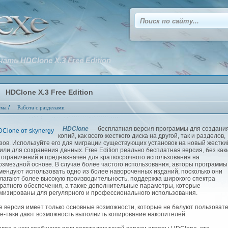
чать HDClone X.3 Free Edition
HDClone X.3 Free Edition
/
ема
Работа с разделами
HDClone
— бесплатная версия программы для создани
копий, как всего жесткого диска на другой, так и разделов,
зов. Используйте его для миграции существующих установок на новый жестки
 или для сохранения данных. Free Edition реально бесплатная версия, без как
 ограничений и предназначен для краткосрочного использования на
озмездной основе. В случае более частого использования, авторы программы
мендуют использовать одно из более навороченных изданий, посколько они
лагают более высокую производительность, поддержка широкого спектра
ратного обеспечения, а также дополнительные параметры, которые
мизированы для регулярного и профессионального использования.
 версия имеет только основные возможности, которые не балуют пользовате
се-таки дают возможность выполнить копирование накопителей.