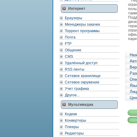
Перв
огра
Интернет
поль
также
Подд
Браузеры
диск
Менеджеры закачек
тера
огра
Торрент программы
офиц
Почта
пари
FTP
Общение
Наз
CMS
Авт
Удалённый доступ
Вер
RSS ленты
Раз
Сетевое хранилище
Опе
Сетевое окружение
Язы
Учет трафика
Лиц
Другое...
Цен
Мультимедиа
Кодеки
Конвертеры
Плееры
Редакторы