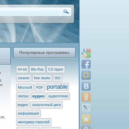
Популярные программы
64-bit
Blu-Ray
CD ripper
я
cleaner
free studio
ISO
й
их
portable
Microsoft
PDF
аудио
startup
аудиоплеер
видео
загрузочный диск
информация
ля,
менеджер паролей