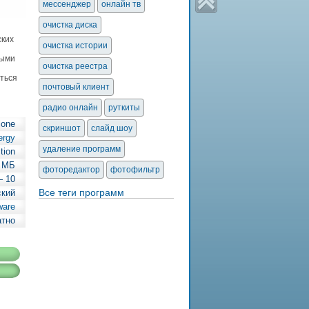
мессенджер
онлайн тв
очистка диска
ских
очистка истории
ными
очистка реестра
уться
почтовый клиент
радио онлайн
руткиты
lone
скриншот
слайд шоу
ergy
удаление программ
tion
 МБ
фоторедактор
фотофильтр
— 10
Все теги программ
ский
ware
атно