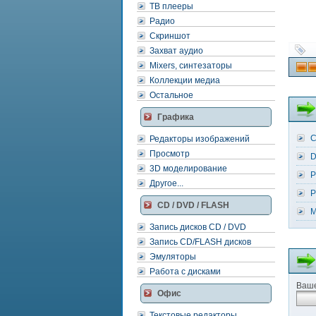
ТВ плееры
Радио
Скриншот
Захват аудио
Mixers, синтезаторы
Коллекции медиа
Остальное
Графика
C
Редакторы изображений
Просмотр
D
3D моделирование
P
Другое...
P
CD / DVD / FLASH
M
Запись дисков CD / DVD
Запись CD/FLASH дисков
Эмуляторы
Работа с дисками
Ваше
Офис
Текстовые редакторы