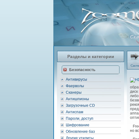
Ска
Разделы и категории
Сист
Безопасность
Антивирусы
Фаерволы
обра
диск
Сканеры
либо
Антишпионы
безв
реко
Загрузочные CD
пред
Антиспам
аппа
опти
Пароли, доступ
Шифрование
Free
но в
Обновление баз
Другие утилиты