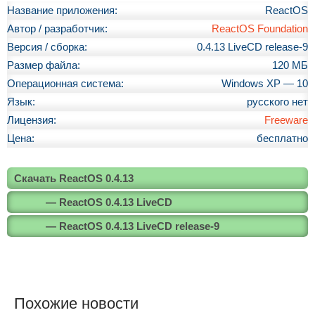
Название приложения:
ReactOS
Автор / разработчик:
ReactOS Foundation
Версия / сборка:
0.4.13 LiveCD release-9
Размер файла:
120 МБ
Операционная система:
Windows XP — 10
Язык:
русского нет
Лицензия:
Freeware
Цена:
бесплатно
Скачать ReactOS 0.4.13
— ReactOS 0.4.13 LiveCD
— ReactOS 0.4.13 LiveCD release-9
Похожие новости