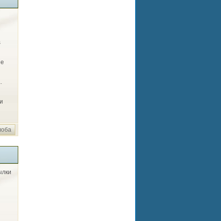
s
le
.
и
лоба
ылки