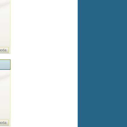
лоба
лоба