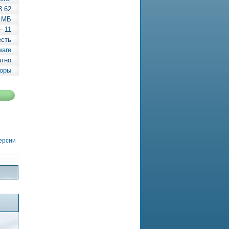
3.62
 МБ
— 11
есть
ware
атно
оры
версии