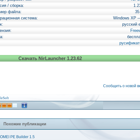
сия / сборка:
1.2
мер файла:
35
рационная система:
Windows XP 
к:
русский 
ензия:
Free
а:
беспл
русификат
Скачать NirLauncher 1.23.62
Сообщить о новой 
irSoft
Похожие публикации
OMEI PE Builder 1.5