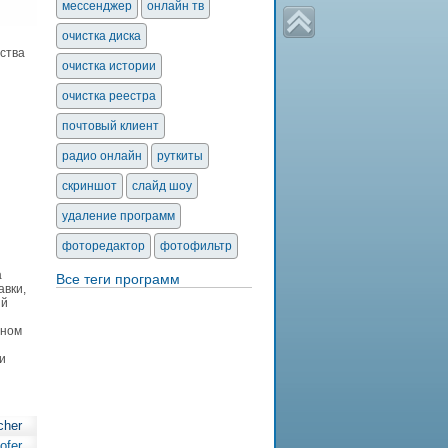
мессенджер
онлайн тв
очистка диска
ства
очистка истории
очистка реестра
почтовый клиент
радио онлайн
руткиты
скриншот
слайд шоу
удаление программ
фоторедактор
фотофильтр
а
Все теги программ
авки,
ый
мном
и
cher
ofer