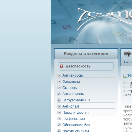
Ска
Разделы и категории
Сист
Безопасность
Антивирусы
Фаерволы
инст
оной
Сканеры
инст
Антишпионы
бесп
Загрузочные CD
Антиспам
NirL
треб
Пароли, доступ
носи
Шифрование
того
запу
Обновление баз
поль
Другие утилиты
обес