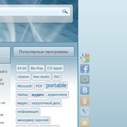
Популярные программы
64-bit
Blu-Ray
CD ripper
ий в
cleaner
free studio
ISO
до
Все
portable
Microsoft
PDF
аудио
startup
аудиоплеер
е не
видео
загрузочный диск
информация
ом
менеджер паролей
ное