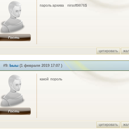
пароль архива nirsoft9876$
цитировать
жа
#9:
Ьыы
(1 февраля 2019 17:07 )
какой пороль
цитировать
жа