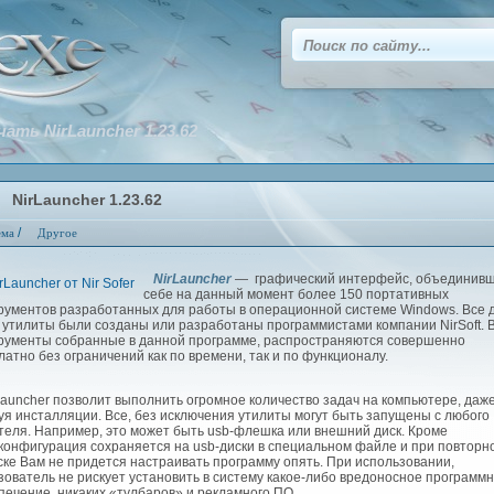
чать NirLauncher 1.23.62
NirLauncher 1.23.62
/
ема
Другое
NirLauncher
— графический интерфейс, объединивш
себе на данный момент более 150 портативных
рументов разработанных для работы в операционной системе Windows. Все 
 утилиты были созданы или разработаны программистами компании NirSoft. 
рументы собранные в данной программе, распространяются совершенно
латно без ограничений как по времени, так и по функционалу.
auncher позволит выполнить огромное количество задач на компьютере, даж
уя инсталляции. Все, без исключения утилиты могут быть запущены с любого
теля. Например, это может быть usb-флешка или внешний диск. Кроме
,конфигурация сохраняется на usb-диски в специальном файле и при повторн
ске Вам не придется настраивать программу опять. При использовании,
зователь не рискует установить в систему какое-либо вредоносное программ
печение, никаких «тулбаров» и рекламного ПО.