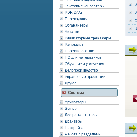
W
Текстовые конвертеры
PDF, DjVu
V
Переводчики
С
Органайзеры
U
Читалки
Клавиатурные тренажеры
Раскладка
Проектирование
ПО для математиков
Обучение и увлечения
Делопроизводство
Управление проектами
Другое...
Система
Архиваторы
Startup
Дефрагментаторы
Драйверы
Настройка
Работа с разделами