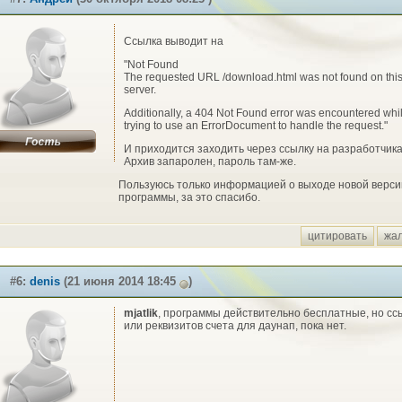
Ссылка выводит на
"Not Found
The requested URL /download.html was not found on thi
server.
Additionally, a 404 Not Found error was encountered whi
trying to use an ErrorDocument to handle the request."
И приходится заходить через ссылку на разработчика
Архив запаролен, пароль там-же.
Пользуюсь только информацией о выходе новой верси
программы, за это спасибо.
цитировать
жа
#6:
denis
(21 июня 2014 18:45
)
mjatlik
, программы действительно бесплатные, но сс
или реквизитов счета для даунап, пока нет.