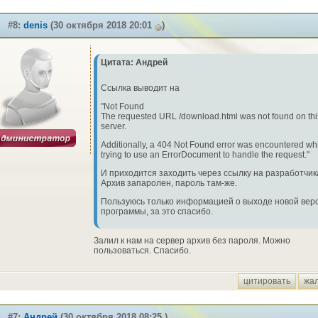
#8:
denis
(30 октября 2018 20:01
)
Цитата: Андрей
Ссылка выводит на
"Not Found
The requested URL /download.html was not found on thi
server.
Additionally, a 404 Not Found error was encountered wh
trying to use an ErrorDocument to handle the request."
И приходится заходить через ссылку на разработчик
Архив запаролен, пароль там-же.
Пользуюсь только информацией о выходе новой вер
программы, за это спасибо.
Залил к нам на сервер архив без пароля. Можно
пользоваться. Спасибо.
цитировать
жа
#7:
Андрей
(30 октября 2018 08:25 )