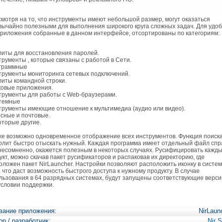
мотря на то, что инструменты имеют небольшой размер, могут оказаться
вычайно полезными для выполнения широкого круга сложных задач. Для удоб
приложения собранные в данном интерфейсе, отсортированы по категориям:
литы для восстановления паролей.
трументы , которые связаны с работой в Сети.
граммные
трументы мониторинга сетевых подключений.
литы командной строки.
ковые приложения.
трументы для работы с Web-браузерами.
темные
трументы имеющие отношение к мультимедиа (аудио или видео).
сные и почтовые.
оторые другие.
е возможно одновременное отображение всех инструментов. Функция поиск
олит быстро отыскать нужный. Каждая программа имеет отдельный файл спр
 несомненно, окажется полезным в некоторых случаях. Русифицировать кажд
укт, можно скачав пакет русификаторов и распаковав их директорию, где
оложен пакет NirLauncher. Настройки позволяют расположить иконку в систе
, что даст возможность быстрого доступа к нужному продукту. В случае
льзования в 64 разрядных системах, будут запущены соответствующие верси
условии поддержки.
вание приложения:
NirLaun
ор / разработчик:
Nir S