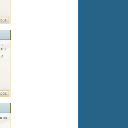
лоба
ет
-кто
ой.
лоба
о по