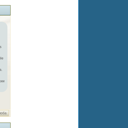
s
ile
а.
сии
лоба