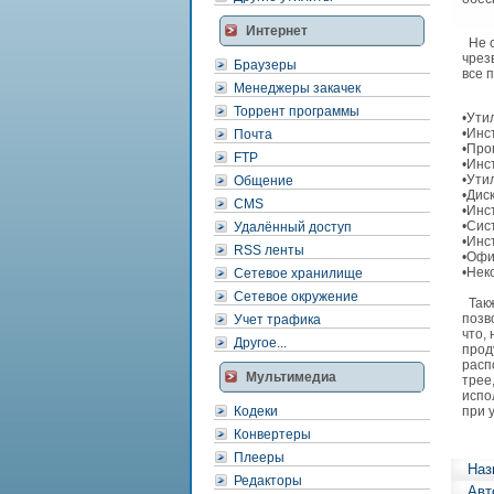
Интернет
Не с
чрез
Браузеры
все 
Менеджеры закачек
Торрент программы
•Ути
•Инс
Почта
•Про
FTP
•Инс
•Ути
Общение
•Дис
CMS
•Инс
•Сис
Удалённый доступ
•Инс
RSS ленты
•Офи
•Нек
Сетевое хранилище
Сетевое окружение
Такж
позв
Учет трафика
что,
Другое...
прод
расп
Мультимедиа
трее
испо
Кодеки
при 
Конвертеры
Плееры
Наз
Редакторы
Авт