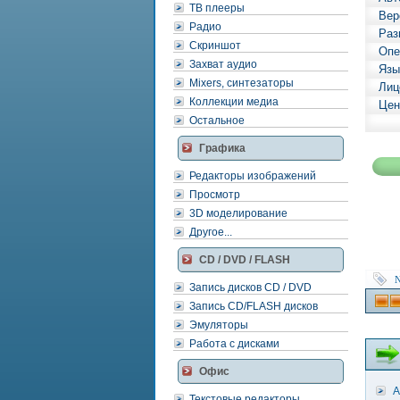
ТВ плееры
Вер
Радио
Раз
Скриншот
Опе
Захват аудио
Язы
Mixers, синтезаторы
Лиц
Коллекции медиа
Цен
Остальное
Графика
Редакторы изображений
Просмотр
3D моделирование
Другое...
CD / DVD / FLASH
N
Запись дисков CD / DVD
Запись CD/FLASH дисков
Эмуляторы
Работа с дисками
Офис
A
Текстовые редакторы