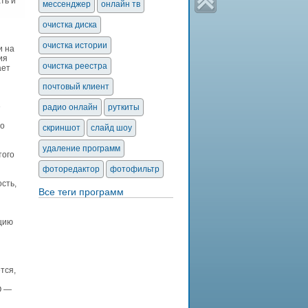
ть и
мессенджер
онлайн тв
очистка диска
очистка истории
и на
ия
очистка реестра
ает
почтовый клиент
е
радио онлайн
руткиты
го
скриншот
слайд шоу
удаление программ
того
фоторедактор
фотофильтр
сть,
Все теги программ
цию
тся,
О —