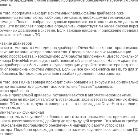
ожение определяет, какое именно программное обеспечение требуется скача
новить.
е того, программа находит в системных папках файлы драйверов, уже
новленных на компьютер, собирая, тем самым, необходимую техническую
рмацию. После — собранные данные сравниваются с аналогичными данным
ере. Это позволяет программе определить, существует ли более свежая верс
руженных драйверов в системе. Если таковые найдены, приложение предлаг
зователю обновить ПО.
ивание драйверов
личие от множества менеджеров драйверов, DriverHub не хранит программно
печение на компьютере пользователя. Сделано это с целью минимизации
ового пространства, необходимого для работы приложения. Вместо локально
илища DriverHub использует собственный облачный сервер. На нем хранятся
чи драйверов от большинства существующих устройств компьютера под все
ии операционных систем Windows. Если бы все они хранились на ПК, то для э
ебовалось бы несколько десятков терабайт дискового пространства.
е того, все ПО на сервере проходит сканирование на вирусы и на оригинально
му до пользователя доходят исключительно "чистые" драйверы.
новка драйверов
анные программой драйверы, устанавливаются в автоматическом режиме.
зователю не придется запускать установщик, задействовать системную функ
новки ПО или что-то куда-то копировать — все эти задачи DriverHub выполнит
стоятельно.
лнительный функционал
ополнительных функций особенно стоит отметить возможность приложения
тывать (восстанавливать) драйвер до предыдущей версии. Это обычно требуе
а обновление программного обеспечения нарушило работу устройства
ьютера. Подобное происходит редко, но наличие функции восстановления П
ко плюс.