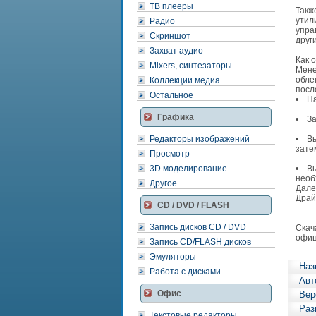
ТВ плееры
Такж
утил
Радио
упра
Скриншот
друг
Захват аудио
Как 
Mixers, синтезаторы
Мене
обле
Коллекции медиа
посл
Остальное
• На
Графика
• За
Редакторы изображений
• Вы
зате
Просмотр
3D моделирование
• Вы
необ
Другое...
Дале
Драй
CD / DVD / FLASH
Запись дисков CD / DVD
Скач
офиц
Запись CD/FLASH дисков
Эмуляторы
Наз
Работа с дисками
Авт
Офис
Вер
Раз
Текстовые редакторы