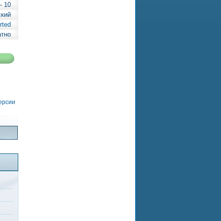
— 10
ский
rted
атно
версии