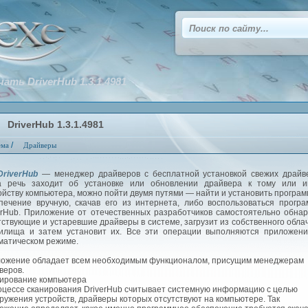
чать DriverHub 1.3.1.4981
DriverHub 1.3.1.4981
/
ема
Драйверы
DriverHub
— менеджер драйверов с бесплатной установкой свежих драйве
а речь заходит об установке или обновлении драйвера к тому или и
ойству компьютера, можно пойти двумя путями — найти и установить програ
печение вручную, скачав его из интернета, либо воспользоваться прогр
erHub. Приложение от отечественных разработчиков самостоятельно обна
тствующие и устаревшие драйверы в системе, загрузит из собственного обла
илища и затем установит их. Все эти операции выполняются приложени
матическом режиме.
ожение обладает всем необходимым функционалом, присущим менеджерам
веров.
ирование компьютера
оцессе сканирования DriverHub считывает системную информацию с целью
ружения устройств, драйверы которых отсутствуют на компьютере. Так