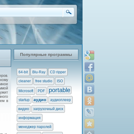
Популярные программы
64-bit
Blu-Ray
CD ripper
ров.
ному
cleaner
free studio
ISO
ммное
аммой
portable
Microsoft
PDF
ружит
чного
аудио
startup
аудиоплеер
ем в
видео
загрузочный диск
информация
менеджер паролей