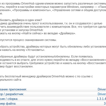
е из программы DriverHub одним кликом можно запустить различные системн
иты, перейти в настройки некоторых параметров Windows, например — «Пан
вления», «Программы и компоненты», «Управление сетями и общим доступом
ие.
обновить драйвера в один клик?
джер драйверов очень прост в использовании, т.к. он и создавался с целью
гчить взаимодействие пользователя с компьютером. Все, что требуется сдела
е установки и запуска DriverHub:
жать на кнопку «Найти сейчас» во вкладке «Драйвера».
пустится процесс сканирования системы.
брать устройства, драйверы которых могут быть обновлены либо установле
м нажать на кнопку «Установить».
бранные драйверы будут установлены/обновлены. Если появилась
ходимость в их откате, для этого нужно перейти во вкладку «Восстановление»
е останется выбрать требуемое устройство и нажать на кнопку «Восстановит
вер будет восстановлен.
ать бесплатный менеджер драйверов DriverHub можно с по ссылке с
иального сайта
вание приложения:
Drive
ор / разработчик:
Drive
сия / сборка:
1.3.1.
мер файла:
3