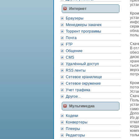
прил
уста
Интернет
Кром
уста
Браузеры
инфо
Менеджеры закачек
серв
обна
Торрент программы
поль
Почта
Скач
FTP
В от
Общение
обес
диск
CMS
хран
Удалённый доступ
тыся
верс
RSS ленты
потр
Сетевое хранилище
Кром
Сетевое окружение
пото
Учет трафика
Уста
Скач
Другое...
Поль
уста
Мультимедиа
само
Допо
Кодеки
Из д
отка
Конвертеры
когд
Плееры
комп
толь
Редакторы