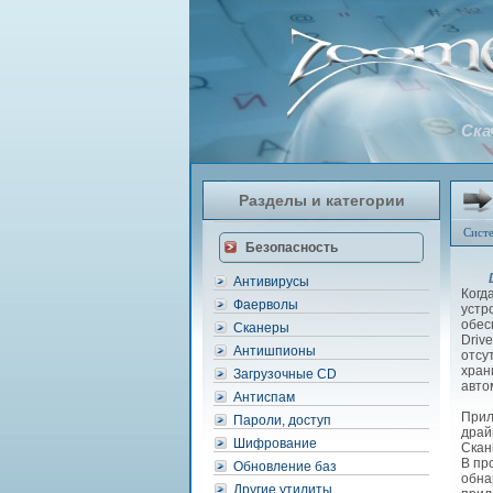
Ска
Разделы и категории
Сист
Безопасность
Антивирусы
Когд
Фаерволы
устр
обес
Сканеры
Driv
Антишпионы
отсу
хран
Загрузочные CD
авто
Антиспам
Прил
Пароли, доступ
драй
Шифрование
Скан
В пр
Обновление баз
обна
Другие утилиты