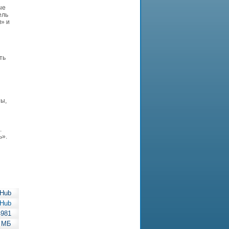
ые
ель
» и
ть
ны,
.
ь».
rHub
rHub
4981
 МБ