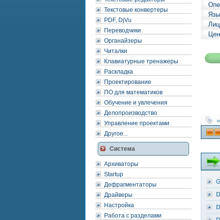
Опе
Текстовые конвертеры
Язы
PDF, DjVu
Лиц
Переводчики
Цен
Органайзеры
Читалки
Клавиатурные тренажеры
Раскладка
Проектирование
ПО для математиков
Обучение и увлечения
Делопроизводство
о
Управление проектами
Другое...
Система
Архиваторы
Startup
G
Дефрагментаторы
D
Драйверы
Настройка
D
Работа с разделами