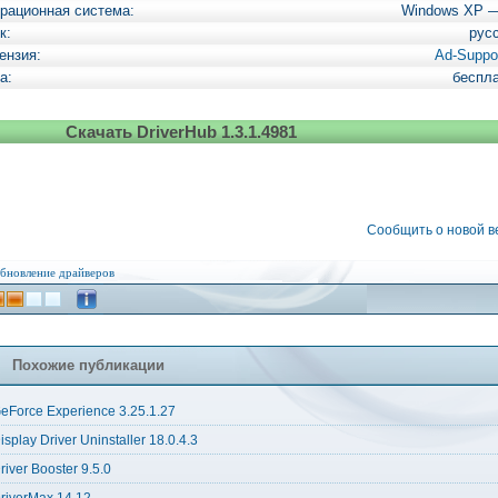
рационная система:
Windows XP 
к:
рус
ензия:
Ad-Suppo
а:
беспл
Скачать DriverHub 1.3.1.4981
Сообщить о новой 
бновление драйверов
Похожие публикации
eForce Experience 3.25.1.27
isplay Driver Uninstaller 18.0.4.3
river Booster 9.5.0