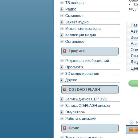
Upda
ТВ плееры
• Сд
наде
Радио
Скриншот
Захват аудио
Наз
Mixers, синтезаторы
Авт
Коллекции медиа
Вер
Остальное
Раз
Опе
Графика
Язы
Редакторы изображений
Лиц
Просмотр
Цен
3D моделирование
Другое...
CD / DVD / FLASH
Запись дисков CD / DVD
Запись CD/FLASH дисков
Эмуляторы
Работа с дисками
Офис
Текстовые редакторы