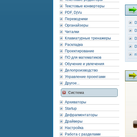
Текстовые конвертеры
PDF, DjVu
Переводчики
D
Органайзеры
D
Читалки
Клавиатурные тренажеры
D
Раскладка
D
Проектирование
n
ПО для математиков
Обучение и увлечения
Делопроизводство
Управление проектами
Другое...
Система
Архиваторы
Startup
Дефрагментаторы
Драйверы
Настройка
Работа с разделами