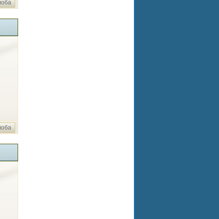
лоба
лоба