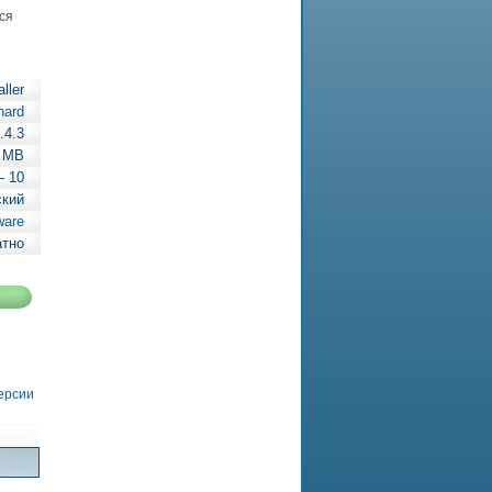
ся
ller
nard
.4.3
3 MB
— 10
ский
ware
атно
версии