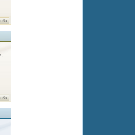
лоба
я,
лоба