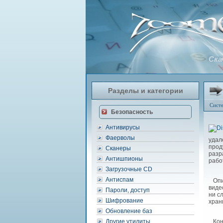
Скач
Разделы и категории
Сист
Безопасность
Антивирусы
Фаерволы
удал
прод
Сканеры
разр
Антишпионы
рабо
Загрузочные CD
Антиспам
Опис
виде
Пароли, доступ
ни с
Шифрование
хран
Обновление баз
Другие утилиты
Коне