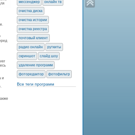
мессенджер
онлайн тв
для
очистка диска
очистка истории
е.
очистка реестра
у
почтовый клиент
еред
радио онлайн
руткиты
скриншот
слайд шоу
ver
удаление программ
десь
фоторедактор
фотофильтр
а и
Все теги программ
.
также