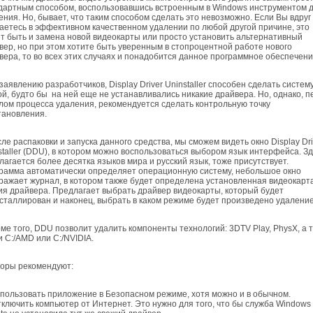
дартным способом, воспользовавшись встроенным в Windows инструментом 
ения. Но, бывает, что таким способом сделать это невозможно. Если Вы вдруг
аетесь в эффективном качественном удалении по любой другой причине, это
т быть и замена новой видеокарты или просто установить альтернативный
вер, но при этом хотите быть уверенным в стопроцентной работе нового
вера, то во всех этих случаях и понадобится данное программное обеспечени
аявлению разработчиков, Display Driver Uninstaller способен сделать систем
ой, будто бы на ней еще не устанавливались никакие драйвера. Но, однако, п
лом процесса удаления, рекомендуется сделать контрольную точку
тановления.
е распаковки и запуска данного средства, мы сможем видеть окно Display Dri
staller (DDU), в котором можно воспользоваться выбором язык интерфейса. З
лагается более десятка языков мира и русский язык, тоже присутствует.
рамма автоматически определяет операционную систему, небольшое окно
ражает журнал, в котором также будет определена установленная видеокарт
ия драйвера. Предлагает выбрать драйвер видеокарты, который будет
сталлирован и наконец, выбрать в каком режиме будет произведено удаление
е того, DDU позволит удалить компоненты технологий: 3DTV Play, PhysХ, а 
и С:/AMD или C:/NVIDIA.
ры рекомендуют:
пользовать приложение в Безопасном режиме, хотя можно и в обычном.
ключить компьютер от Интернет. Это нужно для того, что бы служба Windows