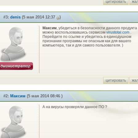
цитировать
жа
#3:
denis
(5 мая 2014 12:37
)
Максим
, убедиться в безопасности данного продукта
можно воспользовавшись сервисом
virustotal.com
.
Перейдите по ссылке и убедитесь в единодушном
признании программы не опасным как для вашего
компьютера, так и для самого пользователя. )
цитировать
жа
#2:
Максим
(5 мая 2014 08:46 )
А на вирусы проверяли данное ПО ?