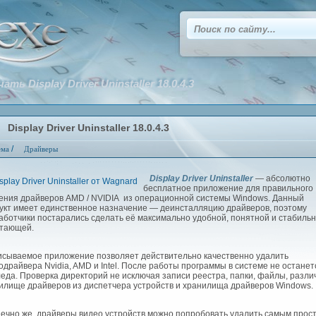
ать Display Driver Uninstaller 18.0.4.3
Display Driver Uninstaller 18.0.4.3
/
ема
Драйверы
Display Driver Uninstaller
— абсолютно
бесплатное приложение для правильного
ения драйверов AMD / NVIDIA из операционной системы Windows. Данный
укт имеет единственное назначение — деинсталляцию драйверов, поэтому
аботчики постарались сделать её максимально удобной, понятной и стабиль
тающей.
ываемое приложение позволяет действительно качественно удалить
одрайвера Nvidia, AMD и Intel. После работы программы в системе не останет
леда. Проверка директорий не исключая записи реестра, папки, файлы, разл
илище драйверов из диспетчера устройств и хранилища драйверов Windows.
чно же, драйверы видео устройств можно попробовать удалить самым прос