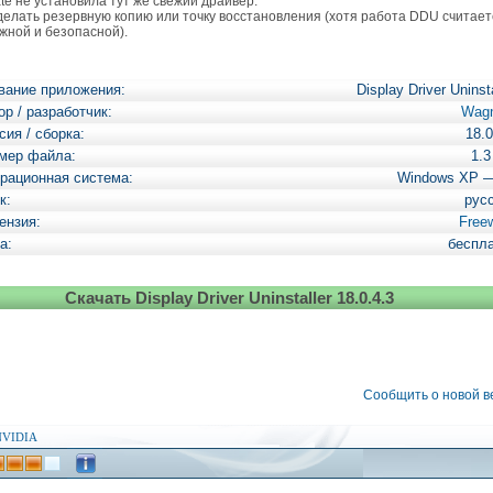
te не установила тут же свежий драйвер.
елать резервную копию или точку восстановления (хотя работа DDU считает
жной и безопасной).
вание приложения:
Display Driver Uninsta
ор / разработчик:
Wag
сия / сборка:
18.0
мер файла:
1.
рационная система:
Windows XP 
к:
рус
ензия:
Free
а:
беспл
Скачать Display Driver Uninstaller 18.0.4.3
Сообщить о новой 
NVIDIA