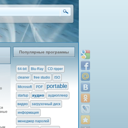
Популярные программы
64-bit
Blu-Ray
CD ripper
cleaner
free studio
ISO
portable
Microsoft
PDF
но
аудио
startup
аудиоплеер
видео
загрузочный диск
ся
ичные
информация
менеджер паролей
тым,