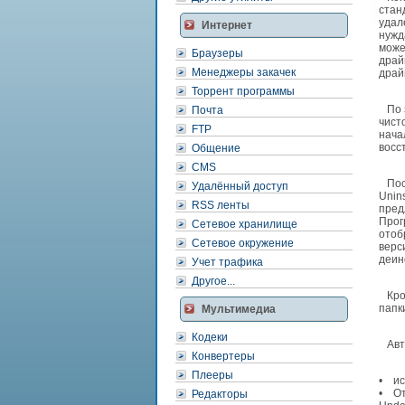
стан
удал
Интернет
нужд
може
Браузеры
драй
Менеджеры закачек
драй
Торрент программы
По з
Почта
чист
FTP
нача
восс
Общение
CMS
Посл
Удалённый доступ
Unin
RSS ленты
пред
Прог
Сетевое хранилище
отоб
Сетевое окружение
верс
деин
Учет трафика
Другое...
Кром
папк
Мультимедиа
Кодеки
Авто
Конвертеры
Плееры
• ис
• От
Редакторы