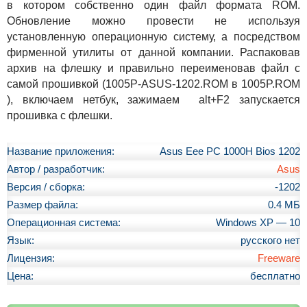
в котором собственно один файл формата ROM.
Обновление можно провести не используя
установленную операционную систему, а посредством
фирменной утилиты от данной компании. Распаковав
архив на флешку и правильно переименовав файл с
самой прошивкой (1005P-ASUS-1202.ROM в 1005P.ROM
), включаем нетбук, зажимаем alt+F2 запускается
прошивка с флешки.
Название приложения:
Asus Eee PC 1000H Bios 1202
Автор / разработчик:
Asus
Версия / сборка:
-1202
Размер файла:
0.4 МБ
Операционная система:
Windows XP — 10
Язык:
русского нет
Лицензия:
Freeware
Цена:
бесплатно