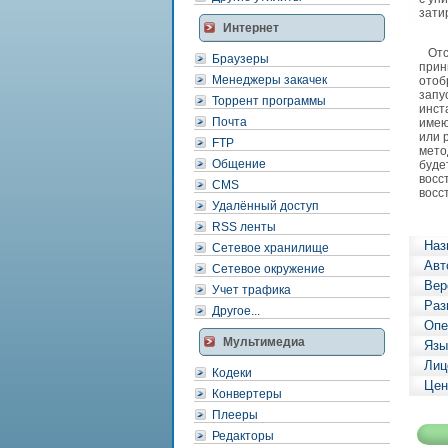
зати
Интернет
Отсу
Браузеры
прин
Менеджеры закачек
отоб
запу
Торрент программы
инст
Почта
имею
или 
FTP
мето
Общение
буде
восс
CMS
восс
Удалённый доступ
RSS ленты
Наз
Сетевое хранилище
Авт
Сетевое окружение
Вер
Учет трафика
Раз
Другое...
Опе
Мультимедиа
Язы
Лиц
Кодеки
Цен
Конвертеры
Плееры
Редакторы