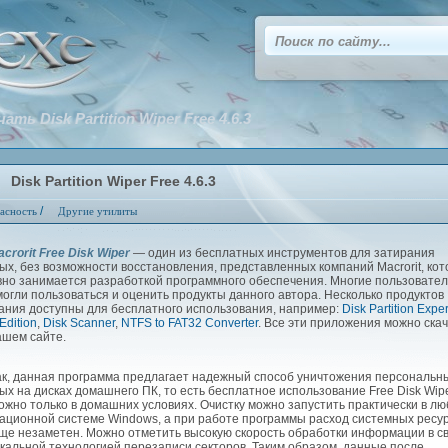
ать Disk Partition Wiper Free 4.6.3
Disk Partition Wiper Free 4.6.3
/
асность
Другие утилиты
crorit Free Disk Wiper
— один из бесплатных инструментов для затирания
ых, без возможности восстановления, представленных компаний Macrorit, ко
вно занимается разработкой программного обеспечения. Многие пользовате
могли пользоваться и оценить продукты данного автора. Несколько продуктов
ания доступны для бесплатного использования, например:
Disk Partition Exper
Edition
,
Disk Scanner
,
NTFS to FAT32 Converter
. Все эти приложения можно ска
ашем сайте.
, данная программа предлагает надежный способ уничтожения персональн
ых на дисках домашнего ПК, то есть бесплатное использование Free Disk Wip
ожно только в домашних условиях. Очистку можно запустить практически в л
ационной системе Windows, а при работе программы расход системных ресу
ще незаметен. Можно отметить высокую скорость обработки информации в с
икальной технологией перезаписи секторов. Таким образом, данные после