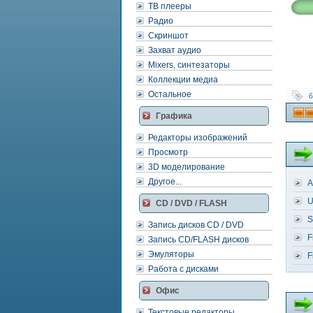
ТВ плееры
Радио
Скриншот
Захват аудио
Mixers, синтезаторы
Коллекции медиа
Остальное
б
Графика
Редакторы изображений
Просмотр
3D моделирование
Другое...
A
U
CD / DVD / FLASH
S
Запись дисков CD / DVD
F
Запись CD/FLASH дисков
Эмуляторы
F
Работа с дисками
Офис
Текстовые редакторы