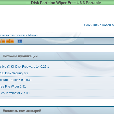
— Disk Partition Wiper Free 4.6.3 Portable
Сообщить о новой 
езвозвратное удаление
Macrorit
Похожие публикации
ctive @ KillDisk Freeware 14.0.27.1
SB Disk Security 6.9
ecure Eraser 6.9.9.939
ree File Wiper 1.91
iles Terminator 2.7.0.2
Написать комментарий