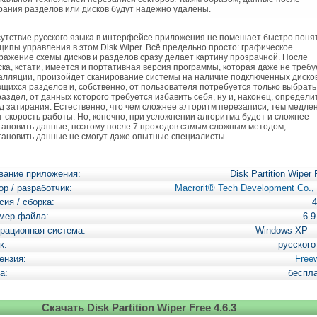
рания разделов или дисков будут надежно удалены.
тствие русского языка в интерфейсе приложения не помешает быстро поня
ципы управления в этом Disk Wiper. Всё предельно просто: графическое
ражение схемы дисков и разделов сразу делает картину прозрачной. После
ска, кстати, имеется и портативная версия программы, которая даже не требу
алляции, произойдет сканирование системы на наличие подключенных диско
щихся разделов и, собственно, от пользователя потребуется только выбрать
раздел, от данных которого требуется избавить себя, ну и, наконец, определи
д затирания. Естественно, что чем сложнее алгоритм перезаписи, тем медле
т скорость работы. Но, конечно, при усложнении алгоритма будет и сложнее
тановить данные, поэтому после 7 проходов самым сложным методом,
тановить данные не смогут даже опытные специалисты.
вание приложения:
Disk Partition Wiper 
ор / разработчик:
Macrorit® Tech Development Co., 
сия / сборка:
4
мер файла:
6.
рационная система:
Windows XP 
к:
русского
ензия:
Free
а:
беспл
Скачать Disk Partition Wiper Free 4.6.3