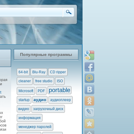
Популярные программы
64-bit
Blu-Ray
CD ripper
торая
cleaner
free studio
ISO
ли
portable
Microsoft
PDF
t
чать
аудио
startup
аудиоплеер
видео
загрузочный диск
ых
er
информация
юбой
рсов
менеджер паролей
вязи