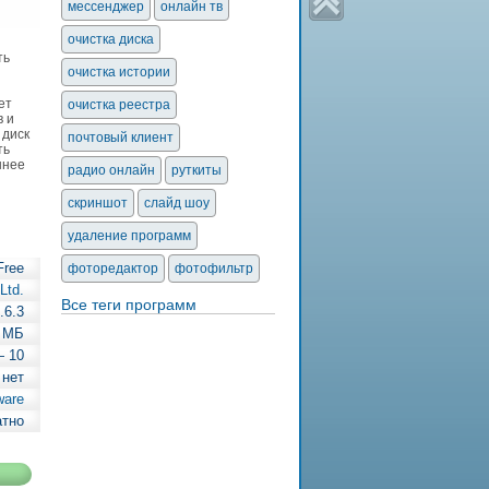
мессенджер
онлайн тв
очистка диска
ть
очистка истории
ет
очистка реестра
в и
 диск
почтовый клиент
ть
ннее
радио онлайн
руткиты
скриншот
слайд шоу
удаление программ
Free
фоторедактор
фотофильтр
Ltd.
Все теги программ
.6.3
9 МБ
— 10
 нет
ware
атно