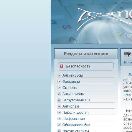
Скач
Разделы и категории
Безоп
Безопасность
Ma
Антивирусы
данн
Фаерволы
акти
уже 
Сканеры
комп
Антишпионы
Free 
на н
Загрузочные CD
Антиспам
Итак
Пароли, доступ
данн
Шифрование
возм
опер
Обновление баз
вооб
Другие утилиты
с ун