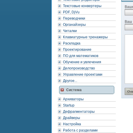
Текстовые конвертеры
Ваше
PDF, DjVu
Переводчики
Ваш 
Органайзеры
Читалки
Клавиатурные тренажеры
Раскладка
Проектирование
ПО для математиков
Обучение и увлечения
Делопроизводство
Управление проектами
Другое...
Система
Архиваторы
Startup
Дефрагментаторы
Драйверы
Настройка
Работа с разделами