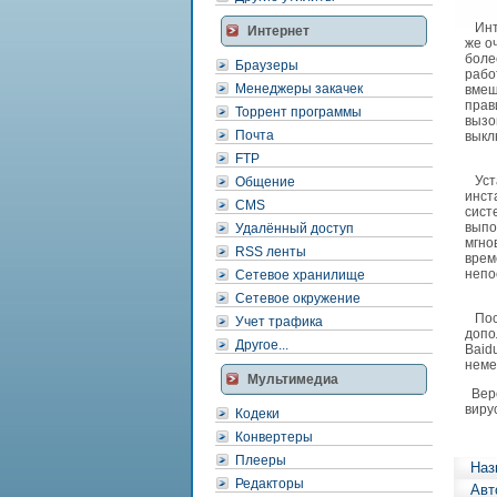
Инте
Интернет
же о
боле
Браузеры
рабо
Менеджеры закачек
вмеш
прав
Торрент программы
вызо
Почта
выкл
FTP
Уста
Общение
инст
CMS
сист
выпо
Удалённый доступ
мгно
RSS ленты
врем
непо
Сетевое хранилище
Сетевое окружение
Пост
Учет трафика
допо
Другое...
Baid
неме
Мультимедиа
Верс
виру
Кодеки
Конвертеры
Плееры
Наз
Редакторы
Авт