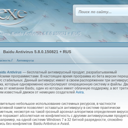
чать Baidu Antivirus 5.8.0.150821 + RUS
Baidu Antivirus 5.8.0.150821 + RUS
/
асность
Антивирусы
idu Antivirus
— бесплатный антивирусный продукт, разрабатываемый
йскими программистами. В настоящее время программа из бета версии переш
ус стабильных. Данный антивирус имеет в своем распоряжении три антивиру
ка, которые одновременно контролируют операционную систему и файлы. Дв
ка от компании Baidu, один из которых имеет облачную поддержку, а вот трети
им известный движок от немецких создателей
Avira
.
ительно небольшое использование системных ресурсов, в частности
ативной памяти позволяет оставаться антивирусу в системе практически
метным, несмотря на такой грозный арсенал алгоритмов определения вирусо
же поражает абсолютная не конфликтность с другими антивирусными продукт
 например, на одной системе Windows 7 в 32 битной разрядности, спокойно
ись без конфликтов Baidu Antivirus и Avast.