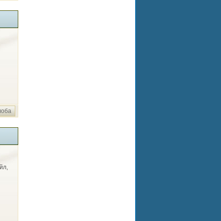
лоба
йл,