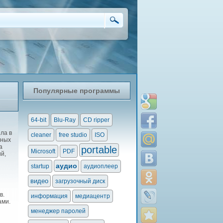
Популярные программы
64-bit
Blu-Ray
CD ripper
ла в
cleaner
free studio
ISO
сных
а
portable
Microsoft
PDF
й,
аудио
startup
аудиоплеер
видео
загрузочный диск
в.
информация
медиацентр
ами.
менеджер паролей