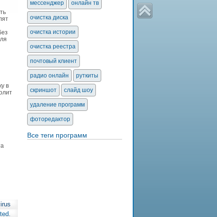
мессенджер
онлайн тв
ть
очистка диска
лят
очистка истории
без
для
очистка реестра
почтовый клиент
радио онлайн
руткиты
у в
скриншот
слайд шоу
олит
удаление программ
фоторедактор
Все теги программ
та
irus
ted.