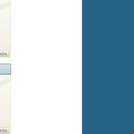
лоба
лоба