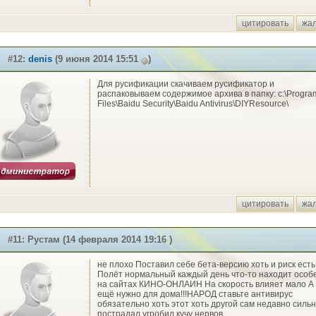
цитировать
жа
#12:
denis
(9 июня 2014 15:51
)
Для русификации скачиваем русификатор и
распаковываем содержимое архива в папку: c:\Progra
Files\Baidu Security\Baidu Antivirus\DIYResource\
цитировать
жа
#11: Рустам (14 февраля 2014 19:16 )
не плохо Поставил себе бета-версию хоть и риск есть
Полёт нормальный каждый день что-то находит особ
на сайтах КИНО-ОНЛАИН На скорость влияет мало А 
ещё нужно для дома!!!НАРОД ставьте антивирус
обязательно хоть этот хоть другой сам недавно силь
пострадал угробил кучу нервов