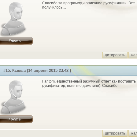
Спасибо за программу,и описание русификации..Все
получилось....
цитировать
жа
#15: Ксюша (14 апреля 2015 23:42 )
Fantom, единственный разумный ответ как поставить
русификатор, понятно даже мне). Спасибо!
цитировать
жа