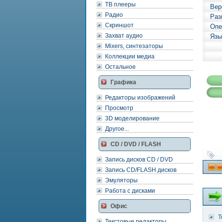
ТВ плееры
Вер
Радио
Раз
Скриншот
Опе
Захват аудио
Язы
Mixers, синтезаторы
Коллекции медиа
Остальное
Графика
Редакторы изображений
Просмотр
3D моделирование
Другое...
CD / DVD / FLASH
Запись дисков CD / DVD
Запись CD/FLASH дисков
Эмуляторы
Работа с дисками
Офис
Т
Текстовые редакторы