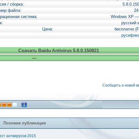
сия / сборка:
5.8.0.15
мер файла:
24
рационная система:
Windows XP —
к:
русский 
Цена:
бесплатно (F
русифик
Скачать Baidu Antivirus 5.8.0.150821
—
Сообщить о новой 
Похожие публикации
ест антвирусов 2015