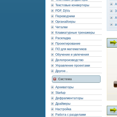
A
Текстовые конвертеры
PDF, DjVu
3
Переводчики
A
Органайзеры
a
Читалки
Клавиатурные тренажеры
Раскладка
Проектирование
ПО для математиков
Обучение и увлечения
Делопроизводство
Управление проектами
Другое...
Система
Архиваторы
Startup
Дефрагментаторы
Драйверы
Настройка
Работа с разделами