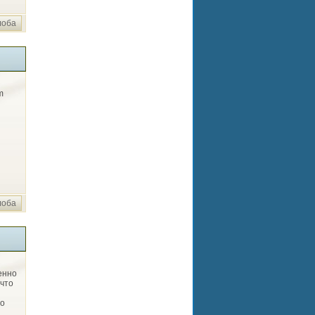
лоба
m
лоба
енно
что
но