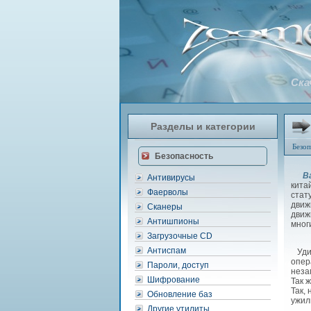
Ска
Разделы и категории
Безоп
Безопасность
Ba
Антивирусы
кита
Фаерволы
стат
движ
Сканеры
движ
Антишпионы
мног
Загрузочные CD
Антиспам
Удив
опер
Пароли, доступ
неза
Шифрование
Так 
Так,
Обновление баз
ужил
Другие утилиты