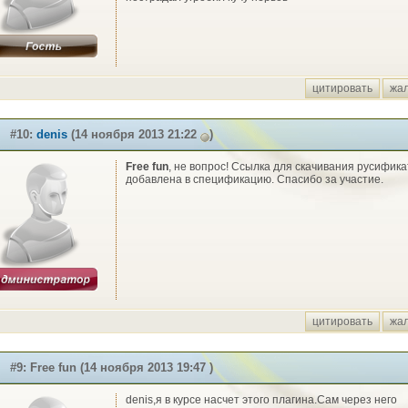
цитировать
жа
#10:
denis
(14 ноября 2013 21:22
)
Free fun
, не вопрос! Ссылка для скачивания русифик
добавлена в спецификацию. Спасибо за участие.
цитировать
жа
#9: Free fun (14 ноября 2013 19:47 )
denis,я в курсе насчет этого плагина.Сам через него