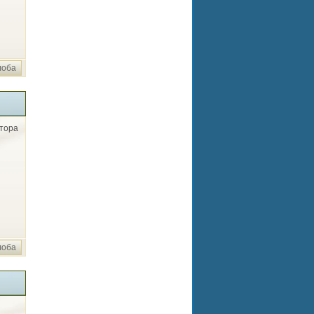
лоба
атора
лоба