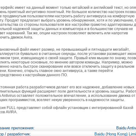
рфейс имеет на данный момент только китайский и английский текст, но опя
чень приятный интуитивно понятный. Не большое количество настроек позво
е продвинутым пользователям настроить работу антивируса на комфортную
ту. Продукт предлагает выбрать уровень обнаружения, хотя и по умолчанию, 
ательства со стороны пользователя все настройки грамотно адаптированы 
ильной надежной защиты данных и компьютера и в большинстве случаев не
вет нареканий. Так же, опции настроек позволяют включить или напротив
ючить движок Avira.
новочный файл имеет размер, не превышающий и пятнадцати мегабайт,
аллируется буквально в считанные секунды, после установки размещает иконк
емном трее, извещающую о своей защите. Правый клик мышки по значку, позв
лнять некоторые основные, по мнению автором команды. Например, можно
венно начать быстрое сканирование или вовсе отключить защиту в реальном
ени. Конечно, открыть главное окно антивируса, а также перейти
средственно к настройкам данного ПО.
оянная работа разработчиков делает его все надежнее, добавление новых
лнительных функций расширяет поле деятельности и уровень защиты. Рабо
u Antivirus оставляет положительное впечатление, а использование движка от
цких программистов, вселяет некую уверенность в надежности защиты.
ия FULL представляет собой офлайн установщик с интегрированной базой
сов AVIRA.
вание приложения:
Baidu Antiv
ор / разработчик:
Baidu (Hong Kong) Limi