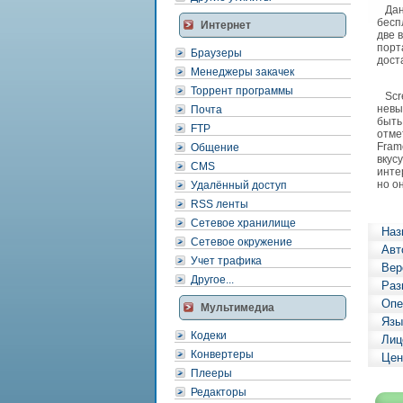
Данн
бесп
Интернет
две 
порт
Браузеры
дост
Менеджеры закачек
Торрент программы
Scre
невы
Почта
быть
FTP
отме
Fram
Общение
вкус
CMS
инте
но о
Удалённый доступ
RSS ленты
Сетевое хранилище
Наз
Сетевое окружение
Авт
Учет трафика
Вер
Другое...
Раз
Опе
Мультимедиа
Язы
Кодеки
Лиц
Конвертеры
Цен
Плееры
Редакторы