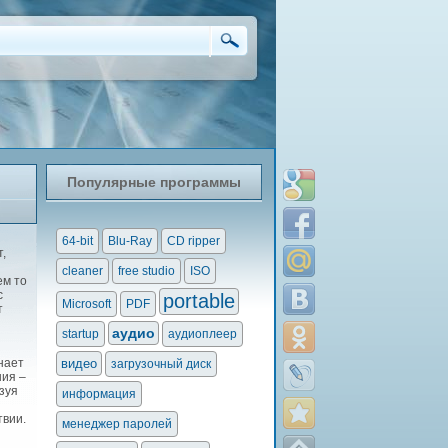
Популярные программы
64-bit
Blu-Ray
CD ripper
,
cleaner
free studio
ISO
ем то
с
portable
Microsoft
PDF
т
аудио
startup
аудиоплеер
нает
видео
загрузочный диск
ния –
зуя
информация
твии.
менеджер паролей