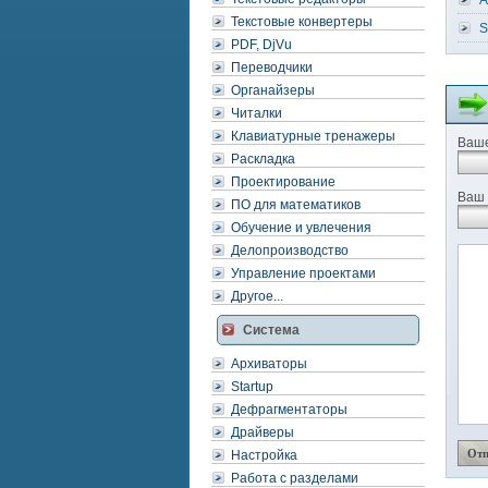
A
Текстовые конвертеры
S
PDF, DjVu
Переводчики
Органайзеры
Читалки
Клавиатурные тренажеры
Ваше
Раскладка
Проектирование
Ваш 
ПО для математиков
Обучение и увлечения
Делопроизводство
Управление проектами
Другое...
Система
Архиваторы
Startup
Дефрагментаторы
Драйверы
Настройка
Работа с разделами