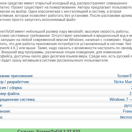
ое средство имеет открытый исходный код, распространяют совершенно
латно. Проект существует на пожертвования. Авторы предлагают пользоват
версии на выбор. Одна классическая с инсталляцией в систему, а вторая
ативная, которая позволяет работать без установки. После распаковки архив
аточно просто запустить исполняемый файл.
enToGif имеет небольшой размер пару мегабайт, высокую скорость работы,
сокие системные требования. Отсутствуют рекламный и вредоносный код и 
 запущен на любой современной версии Windows, начиная с «семерки». Надо
тить, что для работы приложения потребуется установленный в системе .Net
ework 4.6.1 или выше. Также, надо сказать о возможности настроить по своем
у. Внешний вид программы, различные опции поведения, для изменения
рфейса, доступны около двух десятков языков мира. Среди них, есть русский 
н будет сразу активным в системе русскоязычного пользователя.
вание приложения:
ScreenT
ор / разработчик:
Nicke Man
сия / сборка:
мер файла:
2
рационная система:
Windows 7 
к:
рус
ензия:
Free
а:
беспл
Скачать ScreenToGif 2.37 X32