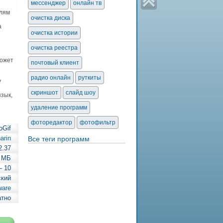
мессенджер
онлайн тв
елям
очистка диска
а
очистка истории
очистка реестра
может
почтовый клиент
радио онлайн
руткиты
у
скриншот
слайд шоу
язык,
удаление программ
фоторедактор
фотофильтр
oGif
arin
Все теги программ
2.37
 МБ
— 10
ский
ware
атно