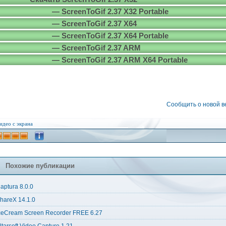
— ScreenToGif 2.37 X32 Portable
— ScreenToGif 2.37 X64
— ScreenToGif 2.37 X64 Portable
— ScreenToGif 2.37 ARM
— ScreenToGif 2.37 ARM X64 Portable
Сообщить о новой 
идео с экрана
Похожие публикации
aptura 8.0.0
hareX 14.1.0
ceCream Screen Recorder FREE 6.27