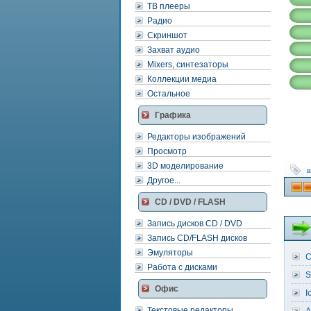
ТВ плееры
Радио
Скриншот
Захват аудио
Mixers, синтезаторы
Коллекции медиа
Остальное
Графика
Редакторы изображений
Просмотр
3D моделирование
в
Другое...
CD / DVD / FLASH
Запись дисков CD / DVD
Запись CD/FLASH дисков
Эмуляторы
C
Работа с дисками
S
Офис
I
Текстовые редакторы