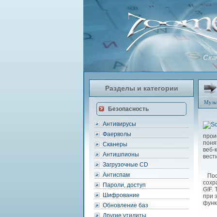
Ска
Разделы и категории
Муль
Безопасность
Антивирусы
Фаерволы
прои
поня
Сканеры
веб-
Антишпионы
вест
Загрузочные CD
Антиспам
Посл
сохр
Пароли, доступ
GIF.
Шифрование
при 
функ
Обновление баз
Другие утилиты