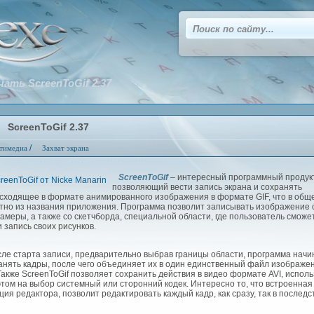
чать ScreenToGif 2.37
ScreenToGif 2.37
/
тимедиа
Захват экрана
ScreenToGif
– интересный программный продукт
позволяющий вести запись экрана и сохранять
сходящее в формате анимированного изображения в формате GIF, что в общ
тно из названия приложения. Программа позволит записывать изображение 
камеры, а также со скетчборда, специальной области, где пользователь сможе
и запись своих рисунков.
е старта записи, предварительно выбрав границы области, программа начи
анять кадры, после чего объединяет их в один единственный файл изображе
 Также ScreenToGif позволяет сохранить действия в видео формате AVI, исполь
этом на выбор системный или сторонний кодек. Интересно то, что встроенная
ция редактора, позволит редактировать каждый кадр, как сразу, так в последс