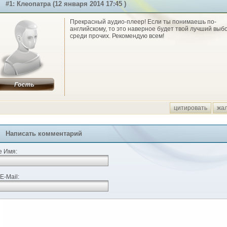
#1: Клеопатра (12 января 2014 17:45 )
Прекрасный аудио-плеер! Если ты понимаешь по-
английскому, то это наверное будет твой лучший выб
среди прочих. Рекомендую всем!
цитировать
жа
Написать комментарий
 Имя:
E-Mail: