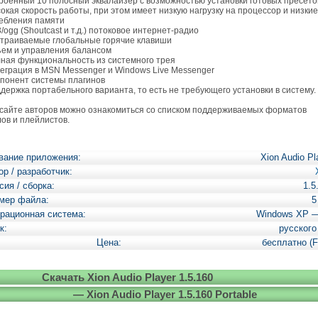
троенный 10 полосный эквалайзер с возможностью установки готовых пресето
сокая скорость работы, при этом имеет низкую нагрузку на процессор и низкие
ебления памяти
3/ogg (Shoutcast и т.д.) потоковое интернет-радио
страиваемые глобальные горячие клавиши
ъем и управления балансом
лная функциональность из системного трея
теграция в MSN Messenger и Windows Live Messenger
мпонент системы плагинов
ддержка портабельного варианта, то есть не требующего установки в систему.
айте авторов можно ознакомиться со списком поддерживаемых форматов
ов и плейлистов.
вание приложения:
Xion Audio Pl
ор / разработчик:
сия / сборка:
1.5
мер файла:
5
рационная система:
Windows XP 
к:
русского
Цена:
бесплатно (F
Скачать Xion Audio Player 1.5.160
— Xion Audio Player 1.5.160 Portable