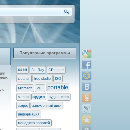
Популярные программы
64-bit
Blu-Ray
CD ripper
щий
нных
cleaner
free studio
ISO
portable
Microsoft
PDF
у с
аудио
startup
аудиоплеер
видео
загрузочный диск
информация
менеджер паролей