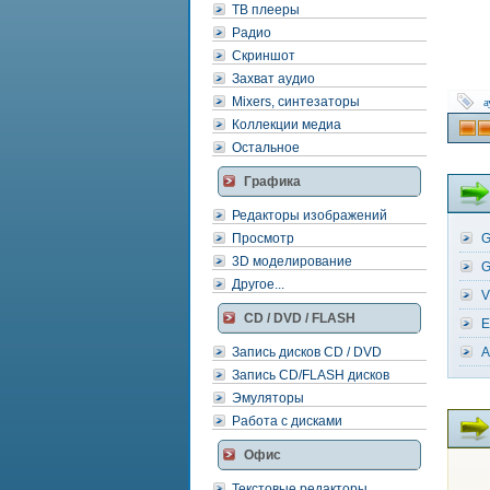
ТВ плееры
Радио
Скриншот
Захват аудио
Mixers, синтезаторы
а
Коллекции медиа
Остальное
Графика
Редакторы изображений
Просмотр
G
3D моделирование
G
Другое...
V
CD / DVD / FLASH
E
Запись дисков CD / DVD
A
Запись CD/FLASH дисков
Эмуляторы
Работа с дисками
Офис
Текстовые редакторы