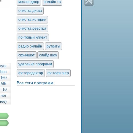
в.
мессенджер
онлайн тв
очистка диска
очистка истории
очистка реестра
почтовый клиент
радио онлайн
руткиты
скриншот
слайд шоу
удаление программ
ayer
Xion
фоторедактор
фотофильтр
.160
Все теги программ
 МБ
— 10
 нет
ree)