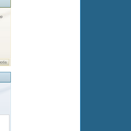
ор
лоба