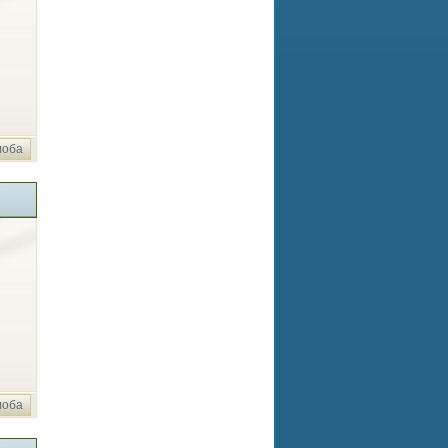
лоба
лоба