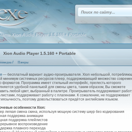
чать Xion Audio Player 1.5.160 + Portable
Xion Audio Player 1.5.160 + Portable
/
тимедиа
Плееры
on
— бесплатный вариант аудио-проигрывателя. Xion небольшой, потребляю
й минимум системных ресурсов плеер, поддерживающий множество совреме
о форматов. Программа имеет стильный интерфейс, прелесть которого
лняется удобной панелькой для смены цвета, таким образом, Вы сможете
авить любой цвет, выбранный в палитре. Проигрыватель поддерживает работ
-листами, поддерживает работу с плагинами. К сожалению, не поддерживает
тиязычность, поэтому довольствоваться придётся английским языком.
ючевые особенности Xion:
пер легкая смена скина, используя мощную систему шкур без кодирования
лная поддержка анимации
щная поддержка плейлистов
прерывное воспроизведение
ддержка плавного перехода