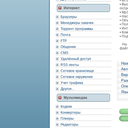
• Вс
• Вы
Интернет
потр
• Mp
• На
Браузеры
• Об
Менеджеры закачек
• По
• Ин
Торрент программы
• Ко
Почта
• По
FTP
На с
Общение
файл
CMS
Удалённый доступ
Наз
RSS ленты
Авт
Сетевое хранилище
Вер
Сетевое окружение
Раз
Учет трафика
Опе
Другое...
Язы
Мультимедиа
Кодеки
Конвертеры
Плееры
Редакторы