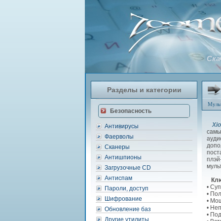
Ска
Разделы и категории
Муль
Безопасность
Xi
Антивирусы
самы
Фаерволы
ауди
допо
Сканеры
пост
Антишпионы
плэй
муль
Загрузочные CD
Антиспам
Кл
• Су
Пароли, доступ
• По
Шифрование
• Мо
• Не
Обновление баз
• По
Другие утилиты