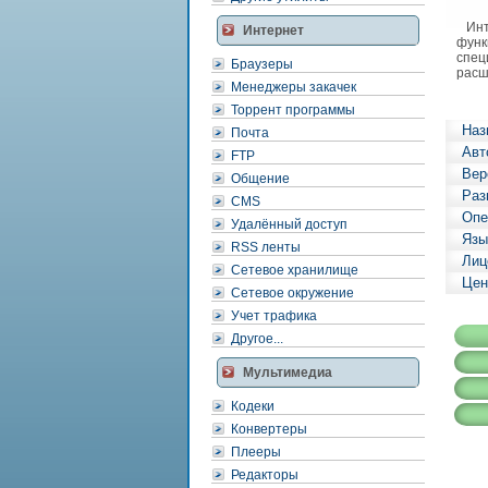
Инте
Интернет
функ
спец
Браузеры
расш
Менеджеры закачек
Торрент программы
Наз
Почта
Авт
FTP
Вер
Общение
Раз
CMS
Опе
Удалённый доступ
Язы
RSS ленты
Лиц
Сетевое хранилище
Цен
Сетевое окружение
Учет трафика
Другое...
Мультимедиа
Кодеки
Конвертеры
Плееры
Редакторы