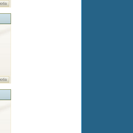
лоба
лоба