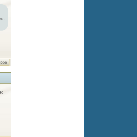
ого
лоба
го