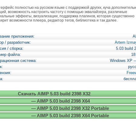
рфейс полностью на русском языке с поддержкой других, куча дополнитель
ций, возможность настроить частоту с помощью эквалайзера, различные
иальные эффекты, визуализации, поддержка плагинов, которая существенно
ирит возможности плеера, редактор тегов, библиотека и так далее.
вание приложения:
A
ор / разработчик:
Artem Izma
сия / сборка:
5.03 build 
мер файла:
18
рационная система:
Windows XP 
к:
рус
ензия:
Free
а:
беспл
Скачать AIMP 5.03 build 2398 X32
— AIMP 5.03 build 2398 X64
— AIMP 5.03 build 2398 X32 Portable
— AIMP 5.03 build 2398 X64 Portable