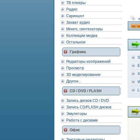
ТВ плееры
Радио
Скриншот
а
Захват аудио
Mixers, синтезаторы
Коллекции медиа
Остальное
Графика
S
Редакторы изображений
E
Просмотр
X
3D моделирование
Другое...
W
L
CD / DVD / FLASH
Запись дисков CD / DVD
Запись CD/FLASH дисков
Эмуляторы
Работа с дисками
Офис
Текстовые редакторы