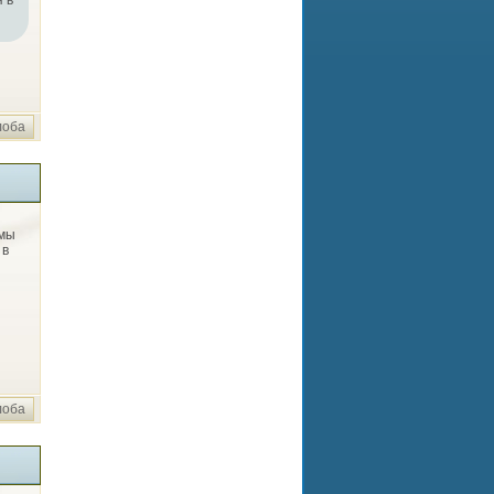
 в
лоба
ммы
 в
лоба