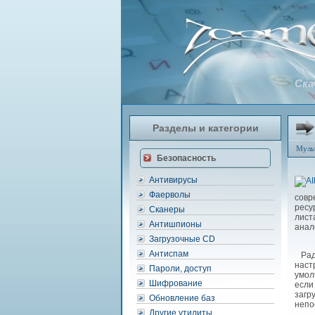
Ска
Разделы и категории
Муль
Безопасность
Антивирусы
Фаерволы
совр
ресу
Сканеры
лист
Антишпионы
анал
Загрузочные CD
Антиспам
Раду
наст
Пароли, доступ
умол
Шифрование
если
загр
Обновление баз
непо
Другие утилиты