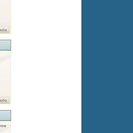
лоба
лоба
нием