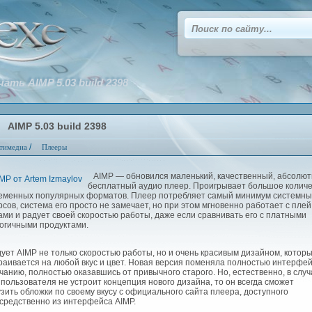
чать AIMP 5.03 build 2398
AIMP 5.03 build 2398
/
тимедиа
Плееры
AIMP — обновился маленький, качественный, абсолют
бесплатный аудио плеер. Проигрывает большое колич
еменных популярных форматов. Плеер потребляет самый минимум системны
рсов, система его просто не замечает, но при этом мгновенно работает с плей
ами и радует своей скоростью работы, даже если сравнивать его с платными
огичными продуктами.
ет AIMP не только скоростью работы, но и очень красивым дизайном, котор
раивается на любой вкус и цвет. Новая версия поменяла полностью интерфей
чанию, полностью оказавшись от привычного старого. Но, естественно, в случ
 пользователя не устроит концепция нового дизайна, то он всегда сможет
узить обложки по своему вкусу с официального сайта плеера, доступного
средственно из интерфейса AIMP.