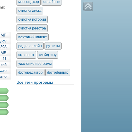
мессенджер
онлайн тв
ных
очистка диска
очистка истории
очистка реестра
IMP
почтовый клиент
ylov
радио онлайн
руткиты
2398
 МБ
скриншот
слайд шоу
— 11
удаление программ
ский
ware
фоторедактор
фотофильтр
атно
Все теги программ