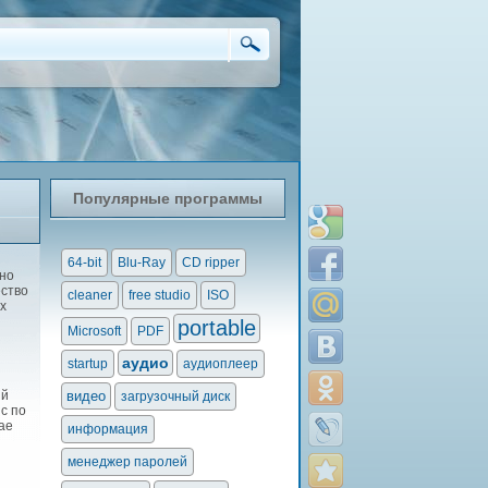
Популярные программы
64-bit
Blu-Ray
CD ripper
но
ество
cleaner
free studio
ISO
х
portable
Microsoft
PDF
аудио
startup
аудиоплеер
ый
видео
загрузочный диск
с по
ае
информация
менеджер паролей