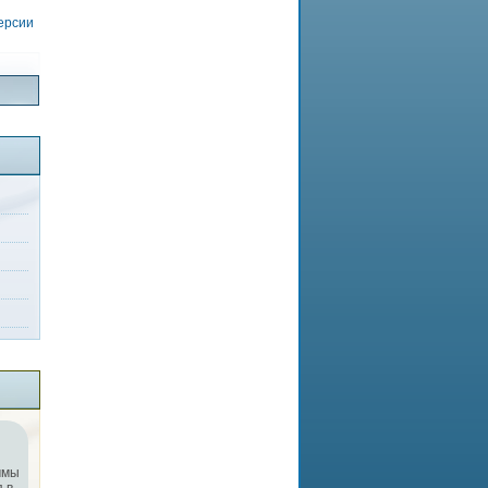
версии
ммы