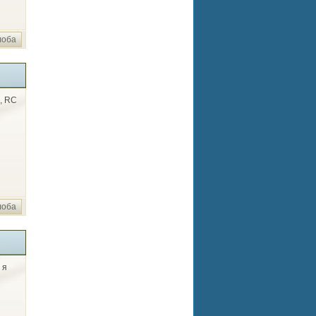
лоба
3, RC
лоба
 я