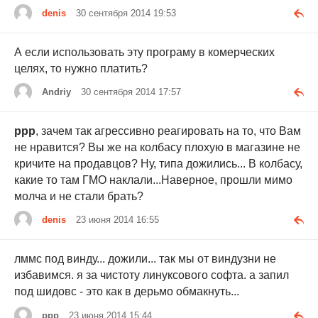
denis
30 сентября 2014 19:53
А если использовать эту програму в комерческих
целях, то нужно платить?
Andriy
30 сентября 2014 17:57
ррр
, зачем так агрессивно реагировать на то, что Вам
не нравится? Вы же на колбасу плохую в магазине не
кричите на продавцов? Ну, типа дожились... В колбасу,
какие то там ГМО наклали...Наверное, прошли мимо
молча и не стали брать?
denis
23 июня 2014 16:55
лммс под винду... дожили... так мы от виндузни не
избавимся. я за чистоту линуксового софта. а запил
под шидовс - это как в дерьмо обмакнуть...
ррр
23 июня 2014 15:44