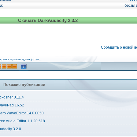
а:
беспл
Скачать DarkAudacity 2.3.2
Сообщить о новой 
арезка музыки
аудио
joiner
Похожие публикации
okosher 0.11.4
avePad 16.52
ero WaveEditor 14.0.0050
ree Audio Editor 1.1.20.518
udacity 3.2.0