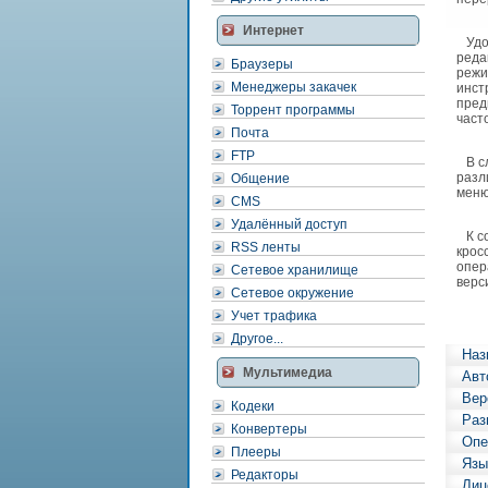
Интернет
Удоб
реда
Браузеры
режи
Менеджеры закачек
инст
пред
Торрент программы
част
Почта
FTP
В сл
разл
Общение
меню
CMS
Удалённый доступ
К со
RSS ленты
крос
опер
Сетевое хранилище
верс
Сетевое окружение
Учет трафика
Другое...
Наз
Мультимедиа
Авт
Вер
Кодеки
Раз
Конвертеры
Опе
Плееры
Язы
Редакторы
Лиц