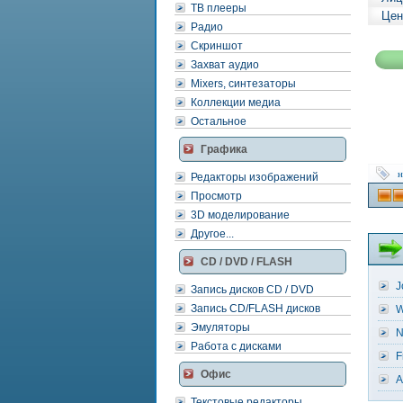
ТВ плееры
Цен
Радио
Скриншот
Захват аудио
Mixers, синтезаторы
Коллекции медиа
Остальное
Графика
н
Редакторы изображений
Просмотр
3D моделирование
Другое...
CD / DVD / FLASH
J
Запись дисков CD / DVD
Запись CD/FLASH дисков
W
Эмуляторы
N
Работа с дисками
F
Офис
A
Текстовые редакторы