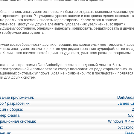
ная панель инструментов, позволит быстро отдавать основные команды дл
ктирования треков. Регулировка уровня записи и воспроизведения позволят в
ме реального времени вносить корректировки. Кроме этого в панели
рументов доступны другие элементы управления: увеличение, возврат к
ыдущему состоянию, операции вырезать, копировать, редактировать и други
о требуемые инструменты.
учае востребованности других операций, пользователь имеет огромный арс
ичных инструментов или эффектов для редактирования аудиофайлов во вкла
. Количество возможностей приятно удивляет, учитывая размер программы.
жалению, программа DarkAudacity перестала на данный момент быть
сплатформенной и пользователю смогут пользоваться редактором только на
ационных системах Windows. Хотя не исключено, что в последствии появятся
ии для других систем.
вание приложения:
DarkAuda
ор / разработчик:
James C
сия / сборка:
2
мер файла:
5.
рационная система:
Windows XP 
к:
русского
ензия:
Free