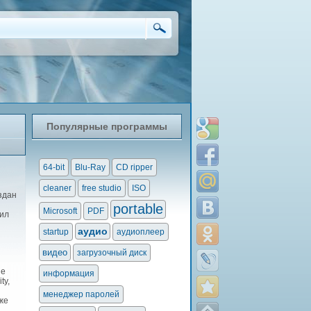
Популярные программы
64-bit
Blu-Ray
CD ripper
cleaner
free studio
ISO
здан
portable
Microsoft
PDF
шил
аудио
startup
аудиоплеер
видео
загрузочный диск
ые
информация
ty,
менеджер паролей
же