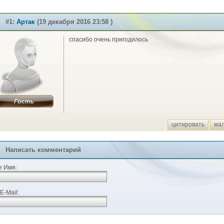
#1:
Артак
(19 декабря 2016 23:58 )
спасибо очень пригодилось
цитировать
жа
Написать комментарий
 Имя:
E-Mail: