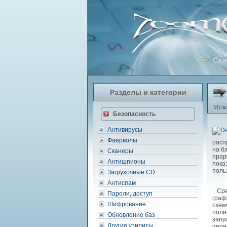
Ска
Разделы и категории
Муль
Безопасность
Антивирусы
Фаерволы
расп
на б
Сканеры
прар
Антишпионы
пока
поль
Загрузочные CD
Антиспам
Сред
Пароли, доступ
граф
Шифрование
схем
полн
Обновление баз
запу
Другие утилиты
пере