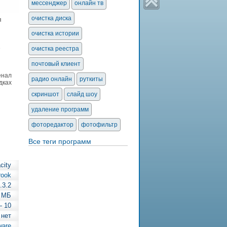
мессенджер
онлайн тв
очистка диска
я
очистка истории
е
очистка реестра
почтовый клиент
енал
радио онлайн
руткиты
дках
скриншот
слайд шоу
удаление программ
фоторедактор
фотофильтр
Все теги программ
city
rook
.3.2
6 МБ
— 10
 нет
ware