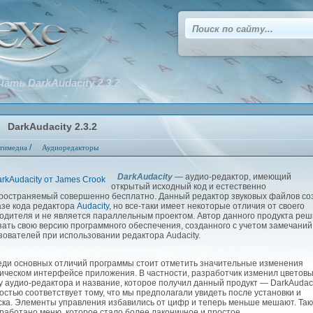
чать DarkAudacity 2.3.2
DarkAudacity 2.3.2
/
тимедиа
Аудиоредакторы
DarkAudacity
— аудио-редактор, имеющий
открытый исходный код и естественно
ространяемый совершенно бесплатно. Данный редактор звуковых файлов со
азе кода редактора
Audacity
, но все-таки имеет некоторые отличия от своего
одителя и не является параллельным проектом. Автор данного продукта ре
зать свою версию программного обеспечения, созданного с учетом замечаний
зователей при использовании редактора Audacity.
и основных отличий программы стоит отметить значительные изменения
ическом интерфейсе приложения. В частности, разработчик изменил цветов
у аудио-редактора и название, которое получил данный продукт — DarkAudaci
остью соответствует тому, что мы предполагали увидеть после установки и
ска. Элементы управления избавились от цифр и теперь меньше мешают. Так
работано меню, которое стало более лаконичное и простое.