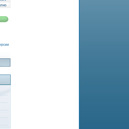
атно
версии