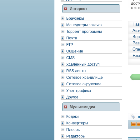
дост
с ко
Интернет
Браузеры
Наз
Менеджеры закачек
Авт
Торрент программы
Вер
Почта
Раз
FTP
Опе
Общение
Язы
CMS
Удалённый доступ
RSS ленты
Сетевое хранилище
Сетевое окружение
Учет трафика
Другое...
Мультимедиа
Кодеки
н
Конвертеры
Плееры
Редакторы