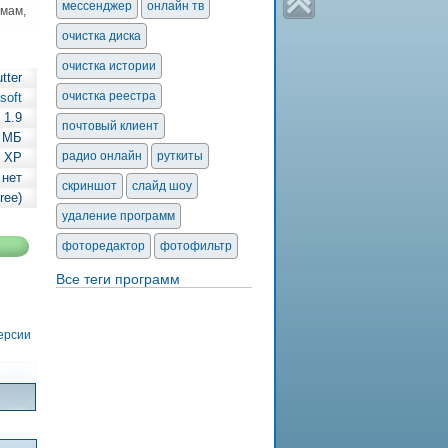
мессенджер
онлайн тв
емам,
очистка диска
очистка истории
tter
очистка реестра
soft
1.9
почтовый клиент
6 МБ
радио онлайн
руткиты
| XP
 нет
скриншот
слайд шоу
ree)
удаление программ
фоторедактор
фотофильтр
Все теги программ
версии