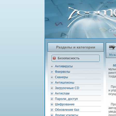
Ска
Разделы и категории
Муль
Безопасность
M
Антивирусы
музы
Фаерволы
ринг
тогд
Сканеры
Антишпионы
Прог
Загрузочные CD
н уп
Антиспам
осущ
Пароли, доступ
Шифрование
Прог
авто
Обновление баз
увед
Другие утилиты
прог