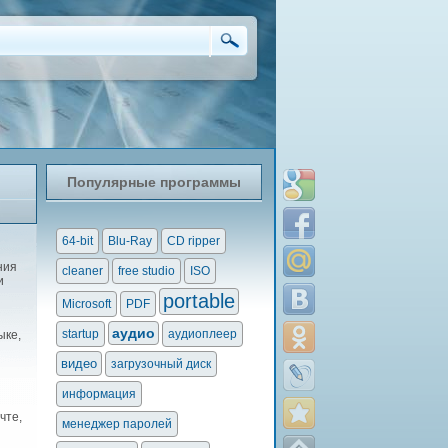
Популярные программы
64-bit
Blu-Ray
CD ripper
ния
cleaner
free studio
ISO
и
portable
Microsoft
PDF
аудио
startup
аудиоплеер
ыке,
видео
загрузочный диск
информация
чте,
менеджер паролей