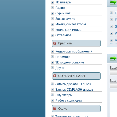
ТВ плееры
Радио
F
Скриншот
Захват аудио
F
Mixers, синтезаторы
S
Коллекции медиа
W
Остальное
A
Графика
Редакторы изображений
Просмотр
3D моделирование
Ваше
Другое...
CD / DVD / FLASH
Ваш 
Запись дисков CD / DVD
Запись CD/FLASH дисков
Эмуляторы
Работа с дисками
Офис
Текстовые редакторы