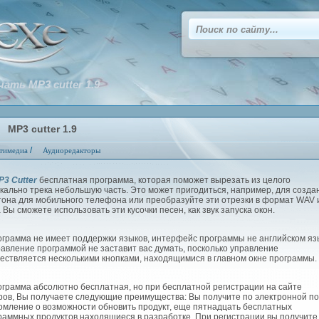
чать MP3 cutter 1.9
MP3 cutter 1.9
/
тимедиа
Аудиоредакторы
P3 Cutter
бесплатная программа, которая поможет вырезать из целого
кально трека небольшую часть. Это может пригодиться, например, для созда
тона для мобильного телефона или преобразуйте эти отрезки в формат WAV 
а Вы сможете использовать эти кусочки песен, как звук запуска окон.
рамма не имеет поддержки языков, интерфейс программы не английском яз
равление программой не заставит вас думать, посколько управление
ествляется несколькими кнопками, находящимися в главном окне программы.
рамма абсолютно бесплатная, но при бесплатной регистрации на сайте
ров, Вы получаете следующие преимущества: Вы получите по электронной по
омление о возможности обновить продукт, еще пятнадцать бесплатных
раммных продуктов находящиеся в разработке. При регистрации вы получите