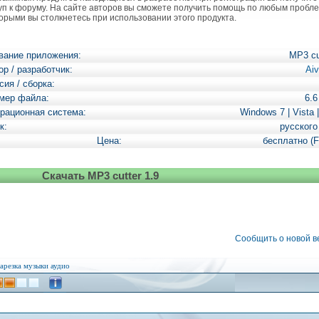
уп к форуму. На сайте авторов вы сможете получить помощь по любым пробл
торыми вы столкнетесь при использовании этого продукта.
вание приложения:
MP3 cu
ор / разработчик:
Aiv
сия / сборка:
мер файла:
6.
рационная система:
Windows 7 | Vista 
к:
русского
Цена:
бесплатно (F
Скачать MP3 cutter 1.9
Сообщить о новой 
арезка музыки
аудио