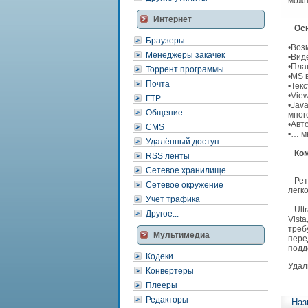
можн
Интернет
Осно
Браузеры
•Воз
Менеджеры закачек
•Вид
•Пла
Торрент программы
•MS 
Почта
•Тек
•Vie
FTP
•Jav
Общение
мног
•Авт
CMS
•… м
Удалённый доступ
Ком
RSS ленты
Сетевое хранилище
Ретр
Сетевое окружение
легк
Учет трафика
Ultr
Другое...
Vista
треб
Мультимедиа
пере
подд
Кодеки
Удал
Конвертеры
Плееры
Редакторы
Наз