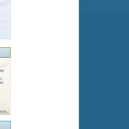
ему
Из
in
лоба