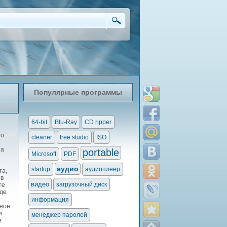
Популярные программы
64-bit
Blu-Ray
CD ripper
но
cleaner
free studio
ISO
на
portable
Microsoft
PDF
аудио
startup
аудиоплеер
та,
ов
видео
загрузочный диск
те
где
информация
ьное
и
менеджер паролей
е