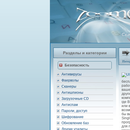
Ска
Разделы и категории
Инте
Безопасность
Антивирусы
Фаерволы
бесп
рабо
Сканеры
ваше
Антишпионы
друг
комп
Загрузочные CD
где 
Антиспам
или 
возм
Пароли, доступ
бы в
Шифрование
Sing
прог
Обновление баз
для 
Другие утилиты