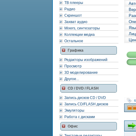
ТВ плееры
Авт
Радио
Вер
Скриншот
Раз
Опе
Захват аудио
Язы
Mixers, синтезаторы
Лиц
Коллекции медиа
Цен
Остальное
Графика
Редакторы изображений
Просмотр
3D моделирование
Другое...
CD / DVD / FLASH
Запись дисков CD / DVD
6
Запись CD/FLASH дисков
Эмуляторы
Работа с дисками
Офис
Текстовые редакторы