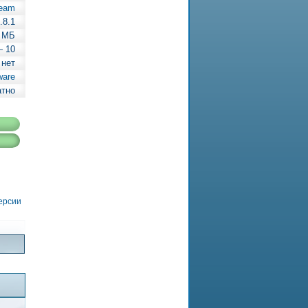
Team
.8.1
3 МБ
— 10
 нет
ware
атно
версии