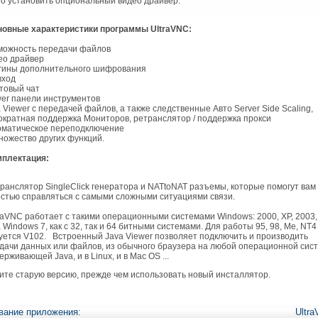
о установить опциональный видео драйвер.
вные характеристики программы UltraVNC:
можность передачи файлов
ео драйвер
гины дополнительного шифрования
вход
стовый чат
wer панели инструментов
a Viewer с передачей файлов, а также следственные Авто Server Side Scaling,
ократная поддержка Мониторов, ретранслятор / поддержка прокси
оматическое переподключение
ножество других функций.
плектация:
анслятор SingleClick генератора и NATtoNAT разъемы, которые помогут вам 
остью справляться с самыми сложными ситуациями связи.
aVNC работает с такими операционными системами Windows: 2000, XP, 2003,
, Windows 7, как с 32, так и 64 битными системами. Для работы 95, 98, Me, NT4
уется V102. Встроенный Java Viewer позволяет подключить и производить
дачи данных или файлов, из обычного браузера на любой операционной сист
ерживающей Java, и в Linux, и в Mac OS ...
ите старую версию, прежде чем использовать новый инсталлятор.
вание приложения:
Ultr