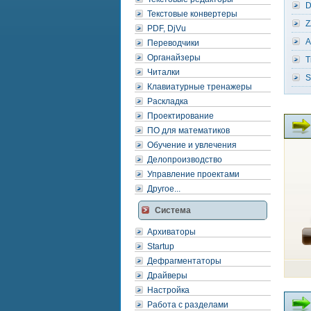
D
Текстовые конвертеры
Z
PDF, DjVu
A
Переводчики
Органайзеры
T
Читалки
S
Клавиатурные тренажеры
Раскладка
Проектирование
ПО для математиков
Обучение и увлечения
Делопроизводство
Управление проектами
Другое...
Система
Архиваторы
Startup
Дефрагментаторы
Драйверы
Настройка
Работа с разделами