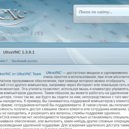
чать UltraVNC 1.3.8.1
UltraVNC 1.3.8.1
/
рнет
Удалённый доступ
UltraVNC
— достаточно мощное и одновременно
очень простое в использовании, при этом абсолют
латное программное обеспечение, при помощи которого можно отобразить
чий стол другого компьютера, например через Интернет или локальную сеть 
м мониторе. Эта утилита позволяет, используя мышь и клавиатуру управлять
им компьютером удаленно. Таким образом, вы можете работать на удаленном
ьютере, точно так же, как будто вы сидите за ним, непосредственно с того мес
Вы находитесь. К примеру, Вы занимаетесь поддержкой компьютеров у клиент
в фирме, сотрудников которой Вы поддерживаете. В таком случае, вы получае
ожность получить доступ к машине своего клиента или сотрудника компании, 
ы не находились, и разрешить все вопросы, службы поддержки удаленно.
leClick клиентам нет необходимости предварительно устанавливать специал
раммное обеспечение, или выполнить, какие-нибудь другие сложные операци
произведения удаленной поддержки. Для ускорения удаленного доступа такж