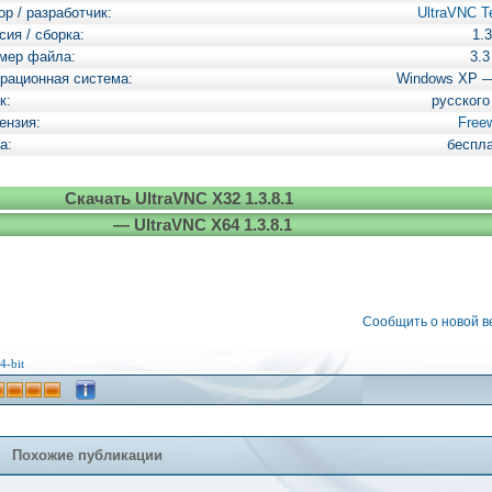
ор / разработчик:
UltraVNC 
сия / сборка:
1.3
мер файла:
3.
рационная система:
Windows XP 
к:
русского
ензия:
Free
а:
беспл
Скачать UltraVNC X32 1.3.8.1
— UltraVNC X64 1.3.8.1
Сообщить о новой 
4-bit
Похожие публикации