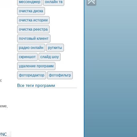
мессенджер
онлайн тв
очистка диска
очистка истории
очистка реестра
почтовый клиент
радио онлайн
руткиты
скриншот
слайд шоу
удаление программ
фоторедактор
фотофильтр
с
Все теги программ
еме,
aVNC