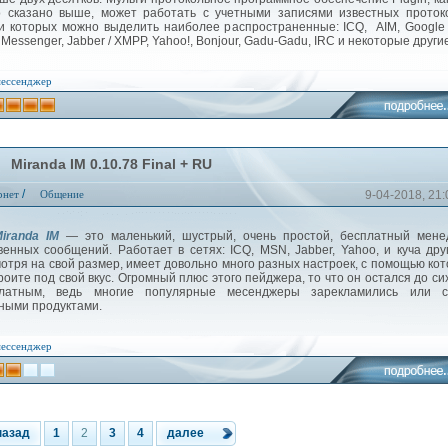
 сказано выше, может работать с учетными записями известных проток
и которых можно выделить наиболее распространенные: ICQ, AIM, Google 
Messenger, Jabber / XMPP, Yahoo!, Bonjour, Gadu-Gadu, IRC и некоторые други
ессенджер
Miranda IM 0.10.78 Final + RU
/
рнет
Общение
9-04-2018, 21:
iranda IM
— это маленький, шустрый, очень простой, бесплатный мене
венных сообщений. Работает в сетях: ICQ, MSN, Jabber, Yahoo, и куча др
отря на свой размер, имеет довольно много разных настроек, с помощью ко
роите под свой вкус. Огромный плюс этого пейджера, то что он остался до си
платным, ведь многие популярные месенджеры зарекламились или с
ными продуктами.
ессенджер
назад
1
2
3
4
далее