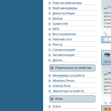
Очистка компьютера
Файл-менеджеры
сист
Деинсталляция
испо
Backup
коли
стан
System Info
поле
BIOS
Восстановление
Рабочий стол
Реестр
Синхронизация
Автоматизация
Другое...
Инте
Переносные устройства
Менеджеры устройств
част
Windows Phone
поп
Android Root
данн
все-
Эмуляторы устройств
Инте
Игры
S
Action