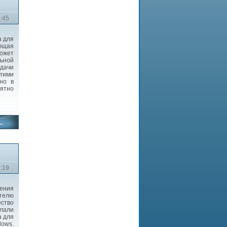
5:45
а для
ующая
может
ьной
едачи
гими
но в
ятно
3:19
дения
телю
ество
елали
а для
dows.