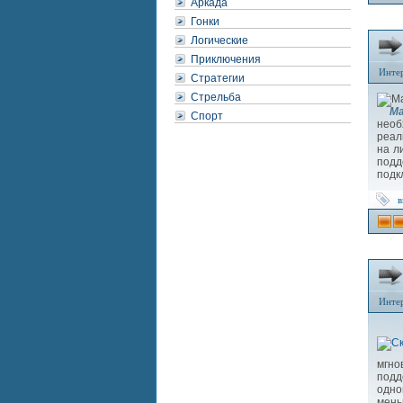
Аркада
Гонки
Логические
Приключения
Инте
Стратегии
Стрельба
Ma
Спорт
необ
реал
на л
подд
подк
в
Инте
мгно
под
одно
мень