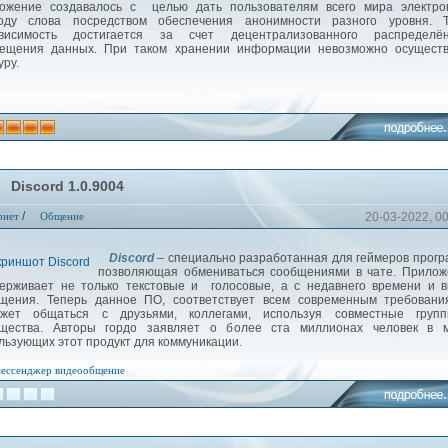
ожение создавалось с целью дать пользователям всего мира электро
оду слова посредством обеспечения анонимности разного уровня. Т
ависимость достигается за счет децентрализованного распределён
ещения данных. При таком хранении информации невозможно осуществ
уру.
Discord 1.0.9004
/
рнет
Общение
20-03-2022, 0
Discord
– cпециально разработанная для геймеров прог
позволяющая обмениваться сообщениями в чате. Прилож
ерживает не только текстовые и голосовые, а с недавнего времени и 
щения. Теперь данное ПО, соответствует всем современным требовани
ожет общаться с друзьями, коллегами, используя совместные груп
щества. Авторы гордо заявляет о более ста миллионах человек в м
льзующих этот продукт для коммуникации.
ессенджер
видеообщение