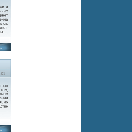
ки и
нных
рнет
ченна
алов,
танет
пы.
3:01
тная
ском,
самых
вании
я, но
дстве