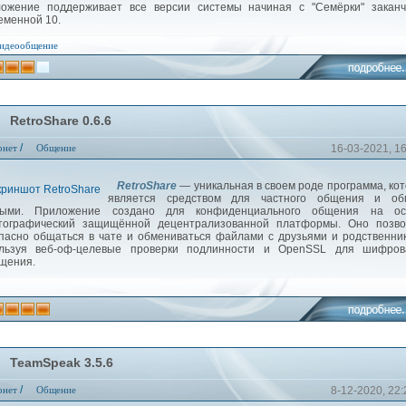
ожение поддерживает все версии системы начиная с "Семёрки" заканч
еменной 10.
идеообщение
RetroShare 0.6.6
/
рнет
Общение
16-03-2021, 1
RetroShare
— уникальная в своем роде программа, ко
является средством для частного общения и об
ными. Приложение создано для конфиденциального общения на ос
тографический защищённой децентрализованной платформы. Оно позво
пасно общаться в чате и обмениваться файлами с друзьями и родственни
льзуя веб-оф-целевые проверки подлинности и OpenSSL для шифров
щения.
TeamSpeak 3.5.6
/
рнет
Общение
8-12-2020, 22: