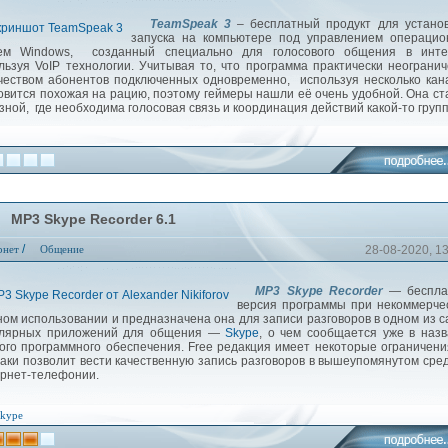
TeamSpeak 3
– бесплатный продукт для установ
запуска на компьютере под управлением операцио
ем Windows, созданный специально для голосового общения в инте
льзуя VoIP технологии. Учитывая то, что программа практически неограни
чеством абонентов подключенных одновременно, используя несколько кан
овится похожая на рацию, поэтому геймеры нашли её очень удобной. Она с
зной, где необходима голосовая связь и координация действий какой-то груп
MP3 Skype Recorder 6.1
/
рнет
Общение
28-08-2020, 1
MP3 Skype Recorder
— беспла
версия программы при некоммерче
ном использовании и предназначена она для записи разговоров в одном из 
улярных приложений для общения —
Skype
, о чем сообщается уже в наз
ого программного обеспечения. Free редакция имеет некоторые ограничени
таки позволит вести качественную запись разговоров в вышеупомянутом сре
рнет-телефонии.
kype