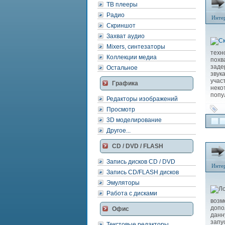
ТВ плееры
Радио
Инте
Скриншот
Захват аудио
Mixers, синтезаторы
техн
Коллекции медиа
похв
заде
Остальное
зву
учас
Графика
нек
попу
Редакторы изображений
Просмотр
3D моделирование
Другое...
CD / DVD / FLASH
Запись дисков CD / DVD
Инте
Запись CD/FLASH дисков
Эмуляторы
Работа с дисками
возм
допо
Офис
данн
запу
Текстовые редакторы