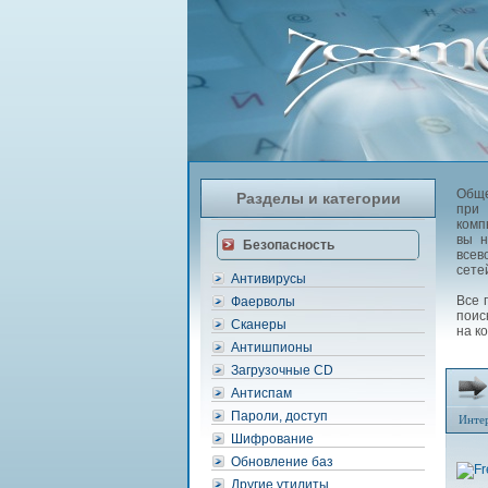
Обще
Разделы и категории
при
комп
вы н
Безопасность
всев
сетей
Антивирусы
Все 
Фаерволы
поис
Сканеры
на к
Антишпионы
Загрузочные CD
Антиспам
Пароли, доступ
Инте
Шифрование
Обновление баз
Другие утилиты