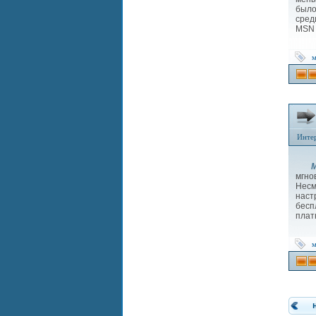
было
сред
MSN 
м
Инте
M
мгно
Несм
наст
бес
плат
м