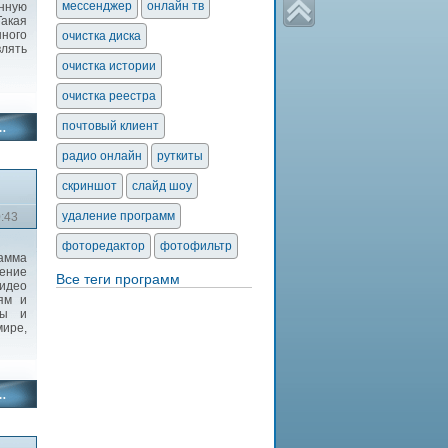
мессенджер
онлайн тв
нную
акая
ного
очистка диска
лять
очистка истории
очистка реестра
почтовый клиент
радио онлайн
руткиты
скриншот
слайд шоу
удаление программ
0:43
фоторедактор
фотофильтр
рамма
ение
Все теги программ
видео
ям и
пы и
ире,