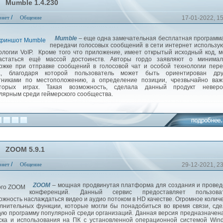
Mumble 1.4.230
/
рнет
Общение
17-01-2022, 1
Mumble
– еще одна замечательная бесплатная программ
передачи голосовых сообщений в сети интернет использ
ологии VoIP. Кроме того что приложение, имеет открытый исходный код, 
астаться ещё массой достоинств. Авторы гордо заявляют о минимал
ржке при отправке сообщений в голосовой чат и особой технологии пер
ка, благодаря которой пользователь может быть ориентирован дру
тниками по местоположению, а определение позиции, чрезвычайно важ
оторых играх. Такая возможность, сделала данный продукт неверо
лярным среди геймерского сообщества.
ZOOM 5.9.1
/
рнет
Общение
29-12-2021, 2
ZOOM
– мощная продвинутая платформа для создания и прове
конференций. Данный сервис предоставляет пользова
ожность наслаждаться видео и аудио потоком в HD качестве. Огромное колич
лнительных функции, которые могли бы понадобиться во время связи, сд
ую программу популярной среди организаций. Данная версия предназначен
ска и использования на ПК с установленной операционной системой Win