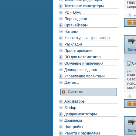
Прил
Текстовые конвертеры
совр
PDF, DjVu
в
Переводчики
Органайзеры
Читалки
Клавиатурные тренажеры
Раскладка
Инте
Проектирование
ПО для математиков
Обучение и увлечения
Делопроизводство
дан
крип
Управление проектами
безо
Другое...
испо
сооб
Система
Архиваторы
Startup
Дефрагментаторы
Драйверы
Настройка
Инте
Работа с разделами