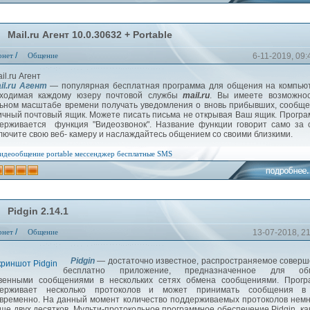
Mail.ru Агент 10.0.30632 + Portable
/
рнет
Общение
6-11-2019, 09:
il.ru Агент
— популярная бесплатная программа для общения на компьют
ходимая каждому юзеру почтовой службы
mail.ru
. Вы имеете возможнос
ьном масштабе времени получать уведомления о вновь прибывших, сообщ
ичный почтовый ящик. Можете писать письма не открывая Ваш ящик. Прогр
ерживается функция "Видеозвонок". Название функции говорит само за 
лючите свою веб- камеру и наслаждайтесь общением со своими близкими.
идеообщение
portable
мессенджер
бесплатные SMS
Pidgin 2.14.1
/
рнет
Общение
13-07-2018, 2
Pidgin
— достаточно известное, распространяемое совер
бесплатно приложение, предназначенное для об
венными сообщениями в нескольких сетях обмена сообщениями. Прогр
держивает несколько протоколов и может принимать сообщения в
временно. На данный момент количество поддерживаемых протоколов нем
ше двух десятков. Мульти-протокольное программное обеспечение Pidgin, ка