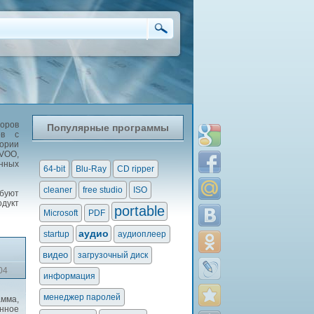
оров
Популярные программы
ов с
гории
OVOO,
енных
64-bit
Blu-Ray
CD ripper
cleaner
free studio
ISO
ебуют
одукт
portable
Microsoft
PDF
аудио
startup
аудиоплеер
видео
загрузочный диск
04
информация
менеджер паролей
мма,
нное