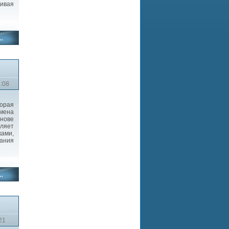
ивая
6:08
торая
мена
нове
ляет
ками,
ания
21