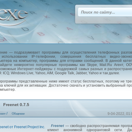
ние — подразумевает программы для осуществления телефонных разгов
 использовании IP-телефонии, совершения бесплатных видео-звонк
ьютера на компьютер, программы для отправки сообщений. В данной кате
айдете невероятно популярные программы как Skype, Mail.Ru Агент, O
озможные Интернет-пейджеры с поддержкой самых разных и распростран
: ICQ, Windows Live, Yahoo, AIM, Google Talk, Jabber, Yahoo и так далее.
программы представленные ниже имеют статус бесплатных, поэтому не тр
ка ключей для их активации. Достаточно скачать и установить выбранный пр
омпьютер.
Freenet 0.7.5
/
рнет
Общение
9-04-2022, 01:
Freenet
— свободно распространяемая програ
клиент анонимной одноранговой сети. Да