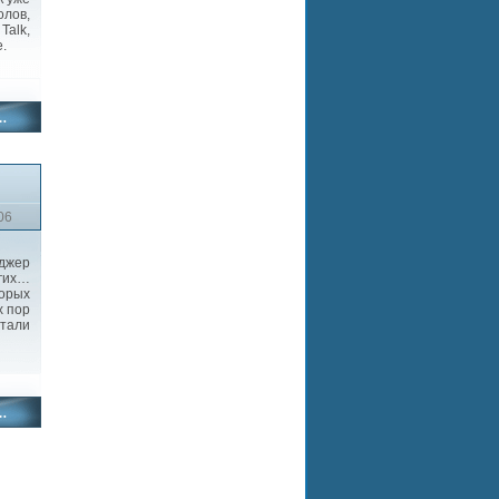
олов,
Talk,
е.
06
джер
угих…
торых
х пор
тали