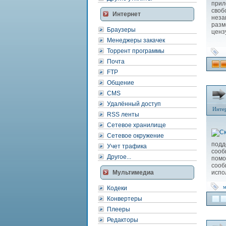
прил
своб
Интернет
нез
разм
Браузеры
ценз
Менеджеры закачек
Торрент программы
Почта
FTP
Общение
CMS
Удалённый доступ
Инте
RSS ленты
Сетевое хранилище
Сетевое окружение
подд
Учет трафика
сооб
Другое...
пом
сооб
Мультимедиа
испо
м
Кодеки
Конвертеры
Плееры
Редакторы