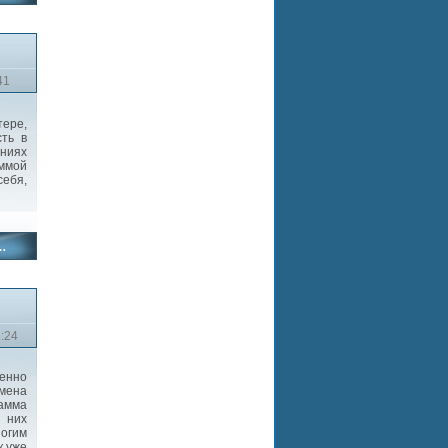
41
ере,
ть в
ениях
аммой
себя,
1:24
шенно
мена
амма
 них
ногим
к уже