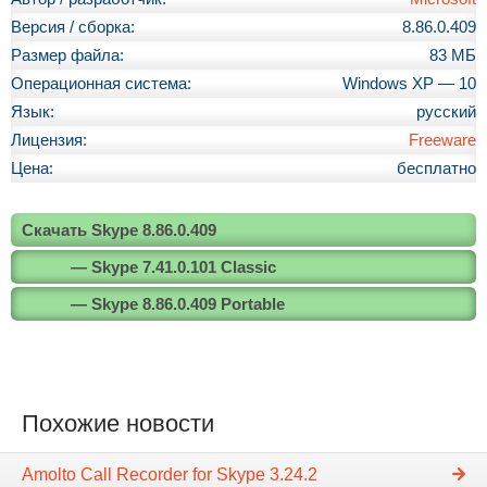
Версия / сборка:
8.86.0.409
Размер файла:
83 МБ
Операционная система:
Windows XP — 10
Язык:
русский
Лицензия:
Freeware
Цена:
бесплатно
Скачать Skype 8.86.0.409
— Skype 7.41.0.101 Classic
— Skype 8.86.0.409 Portable
Похожие новости
Amolto Call Recorder for Skype 3.24.2